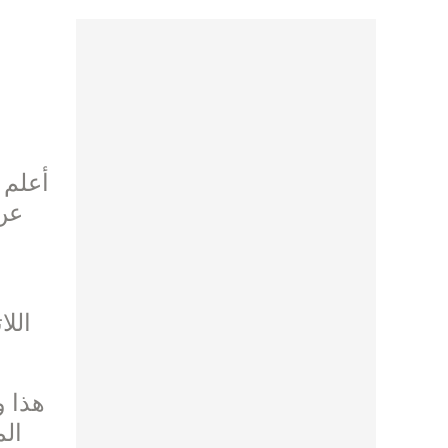
هذا و
الم