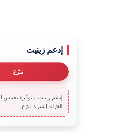
إدعم زينيت
تبرّع
إدعم زينيت. متوفّرة بخمس لغا
القرّاء. إشترك تبرّع