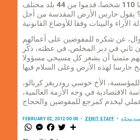
لمدة ست أيام في مجموعة بلغ عدد أفرادها 110 شخصا. قدموا من 44 بلد مختلف
 يقول حارس الأرض المقدسة من أجل
طوال، عن شكره للمفوضين على أعمالهم
قداس الذي ترأسه أمس في 31 كانون ثاني في دير المخلص. في عظته، ذكّر
تهم متمنيا أن يشعر كل مسيحي مسؤولا
للمؤسسة، الأخ خوسي رودريغز كربالو،
ة الاقتصادية في وجه الأزمة العالمية،
سة محليّة
ZENIT STAFF
FEBRUARY 02, 2012 00:00
W
M
F
T
S
h
e
a
w
h
a
s
c
i
a
t
s
e
t
r