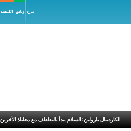
تبرع
وثائق
الكنيسة و
رسوليّة
الكاردينال بارولين: السلام يبدأ بالتعاطف مع مع