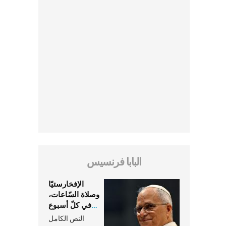
البابا فرنسيس
الإفخارستيّا
وصلاة السّاعات،
في كلّ أسبوع
وكلّ يوم، هما
النص الكامل