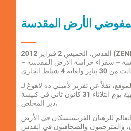
 لمفوضي الأرض المقدسة
القدس، الخميس 2 فبراير 2012 (ZENIT.org). – أعلم موقع البطريركية اللاتينية في القدس
مفوض للأرض المقدسة – سفراء حراسة الأرض المقدسة –
اللاتيني فؤاد طوال قد ترأس بالمناسبة الذبيحة الإلهية يوم الثلاثاء 31 كانون ثاني في كنيسة
دير المخلص.
 العالم للرهبان الفرنسيسكان في الأرض
ون، والمترجمون والصحافيون في القدس