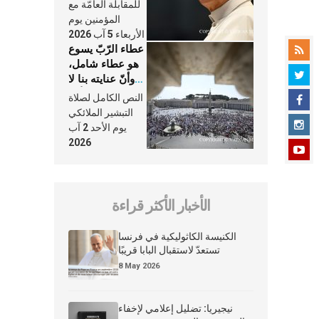
النَّفَس في حياة
للمقابلة العامّة مع
الكنيسة
المؤمنين يوم
الأربعاء 5 آب 2026
عطاء الرّبّ يسوع
هو عطاء شامل،
وأنّ عنايته بنا لا
تغيب عنّا أبدًا
النص الكامل لصلاة
التبشير الملائكي
يوم الأحد 2 آب
2026
الأخبار الأكثر قراءة
الكنيسة الكاثوليكية في فرنسا
تستعدّ لاستقبال البابا قريبًا
8 May 2026
نيجيريا: تضليل إعلامي لإخفاء