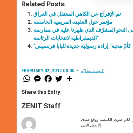
Related Posts:
تم الإفراج عن الكاهن المعتقل في العراق
مؤتمر حول العقيدة المريمية الخامسة
لى النحو المشرّف الذي ظهرنا عليه في ممارسة
الديمقراطية لانتخابات الرئاسة"
"كأمّ محبة" إرادة رسولية جديدة للبابا فرنسيس
كنيسة محليّة
FEBRUARY 02, 2012 00:00
W
M
F
T
S
h
e
a
w
h
a
s
c
i
a
t
s
e
t
r
Share this Entry
s
e
b
t
e
A
n
o
e
p
g
o
r
ZENIT Staff
p
e
k
r
صل لكم صوت الكنيسة ووقع صدى
الإنجيل الحي.