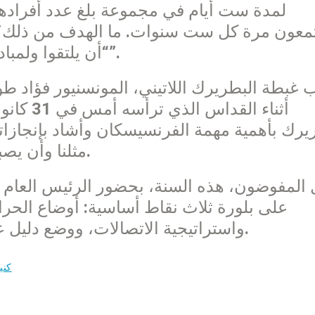
معون مرة كل ست سنوات. ما الهدف من ذلك؟
“أن يلتقوا ولمبادلة الآراء والبينات وفقا للأوضاع القانونية”.
 غبطة البطريرك اللاتيني، المونسنيور فؤاد 
أثناء ال
يرك بأهمية مهمة الفرنسيسكان وأشاد بإنجازا
مثلنا وأن يصبح حارسا لهذه الأرض وعلى السلام فيها.
المفوضون، هذه السنة، بحضور الرئيس العام 
على بلورة ثلاث نقاط أساسية: أوضاع الحراس
واستراتيجية الاتصالات، ووضع دليل عملي ليخدم كمرجع للمفوضين والحجاج.
كني