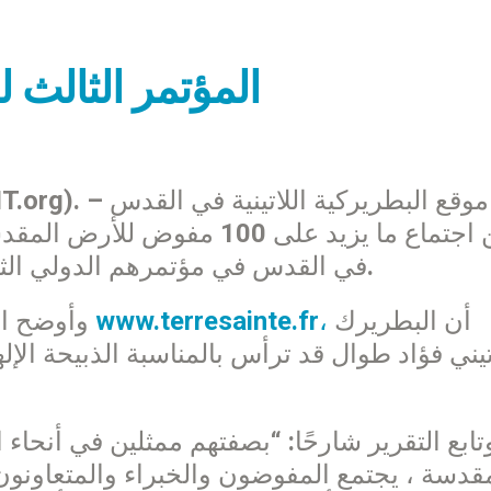
المؤتمر الثالث
عن اجتماع ما يزيد على 100 
في القدس في مؤتمرهم الدولي الثالث من 30 يناير ولغاية 4 شباط الجاري.
أن البطريرك
www.terresainte.fr،
وأوضح الموقع، نقلاً عن تقرير لأميلي ده لاهوغ لـ
تابع التقرير شارحًا: “بصفتهم ممثلين في أنحاء
قدسة ، يجتمع المفوضون والخبراء والمتعاون