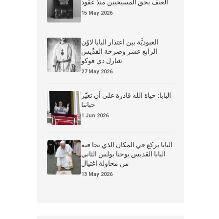
العنف بحق المسيحيين منذ عقود
15 May 2026
العبوديَّة بين اعتذار البابا لاوُن
الرابع عشر وصرخة القدِّيس
شارل دي فوكو
27 May 2026
البابا: حياة الله قادرة على أن تغيّر
حياتنا
1 Jun 2026
البابا يركع في المكان الذي نجا فيه
البابا القديس يوحنا بولس الثاني
من محاولة اغتيال
13 May 2026