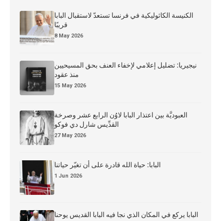
الكنيسة الكاثوليكية في فرنسا تستعدّ لاستقبال البابا
قريبًا
8 May 2026
نيجيريا: تضليل إعلامي لإخفاء العنف بحق المسيحيين
منذ عقود
15 May 2026
العبوديَّة بين اعتذار البابا لاوُن الرابع عشر وصرخة
القدِّيس شارل دي فوكو
27 May 2026
البابا: حياة الله قادرة على أن تغيّر حياتنا
1 Jun 2026
البابا يركع في المكان الذي نجا فيه البابا القديس يوحنا