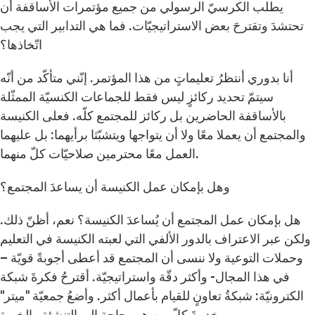
يطلب الكرسيّ الرسولي من جميع مؤتمرات الأساقفة أن
تحتشدَ وتقترحَ بعض الاستراتيجيّات. فما هي التدابير التي يجب
اتّخاذها؟
أنا بدوري أنتظرُ تعليماتٍ من هذا المؤتمر. إنّني متأكّد من أنّه
سيتمّ تحديد ركائزٍ ليس فقط للجماعات الكنسيّة الممثّلة
بالأساقفة الحاضرين بل ركائز للمجتمع كلّه. فعلى الكنيسة
والمجتمع أن يعملا معًا ولا أن يتواجها ويتشبّثا برأيهما: بل عليهما
العمل معًا محترمين صلاحيّات كلّ منهما.
وهل بإمكان عمل الكنيسة أن يساعدَ المجتمع؟
هل بإمكان عمل المجتمع أن يُساعدَ الكنيسة؟ نعم، أظنّ ذلك.
ولكن عبر الاعتراف بالدور الألفي التي لعبته الكنيسة في التعليم
وحملات التوعية ولا ننسى أن المجتمع قد أعطى أجوبةً قويّة –
في هذا المجال- وأكثر دقّة واستراتيجيّة. أقترحُ فكرةَ شبكة
الكترونيّة: شبكةُ تعاونٍ للقيام بأعمال أكثر. وأضعُ جمعيّة "ميتر"
بخدمةَ كلّ من هم بحاجةٍ إلى التنشئة والخبرة.