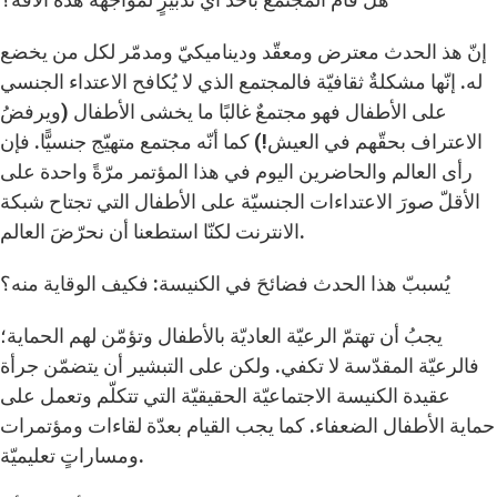
إنّ هذ الحدث معترض ومعقّد وديناميكيّ ومدمّر لكل من يخضع
له. إنّها مشكلةٌ ثقافيّة فالمجتمع الذي لا يُكافح الاعتداء الجنسي
على الأطفال فهو مجتمعٌ غالبًا ما يخشى الأطفال (ويرفضُ
الاعتراف بحقّهم في العيش!) كما أنّه مجتمع متهيّج جنسيًّا. فإن
رأى العالم والحاضرين اليوم في هذا المؤتمر مرّةً واحدة على
الأقلّ صورَ الاعتداءات الجنسيّة على الأطفال التي تجتاح شبكة
الانترنت لكنّا استطعنا أن نحرّضَ العالم.
يُسببّ هذا الحدث فضائحَ في الكنيسة: فكيف الوقاية منه؟
يجبُ أن تهتمّ الرعيّة العاديّة بالأطفال وتؤمّن لهم الحماية؛
فالرعيّة المقدّسة لا تكفي. ولكن على التبشير أن يتضمّن جرأة
عقيدة الكنيسة الاجتماعيّة الحقيقيّة التي تتكلّم وتعمل على
حماية الأطفال الضعفاء. كما يجب القيام بعدّة لقاءات ومؤتمرات
ومساراتٍ تعليميّة.