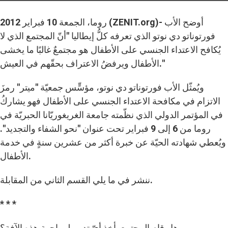
روما، الجمعة 10 فبراير 2012 (ZENIT.org)- أوضح الأب
فورتوناتو دي نوتو الذي تعرفه كلُّ إيطاليا "أنّ المجتمع الذي لا
يُكافح الاعتداء الجنسي على الأطفال هو مجتمعٌ غالبًا ما يخشى
الأطفال ويرفضُ الاعتراف بحقّهم في العيش."
ويُمثّل الأب فورتوناتو دي نوتو، مؤسٍّس جمعيّة "ميتر" رمزَ
الاتزام في مكافحة الاعتداء الجنسي على الأطفال فهو يشاركُ
في المؤتمر الدولي الذي نظّمته جامعة الغريغوريّانا الحبريّة في
روما من 6 إلى 9 فبراير تحت عنوان "نحو الشفاء والتجديد".
ويُعطي شهادته الحيّة عن خبرة أكثر من عشرين سنةٍ في خدمة
الأطفال.
ننشر في ما يلي القسم الثاني من المقابلة.
* * *
هل قام المجتمع بأخذ أيّ تدبيرٍ لمواجهة هذه الآفة؟