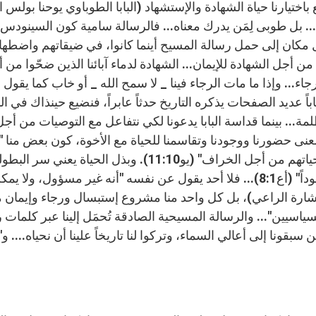
ع باختيارنا حياة الشهادة والإستشهاد (البابا الطوباوي يوحنا بولس 
... بل طوبى لِمَن يدرك معناه... فالرسالة سامية كون السينودس 
مكان إلى حمل رسالة المسيح أينما كانوا، في ضيقاتهم واضطها
من أجل الشهادة للإيمان... الشهادة لدماء آبائنا الذين ضحّوا من أ
جاء... وإذا ما مات الرجاء فينا _ لا سمح الله _ أو خاب كما يقو
اباً عديد الصفحات يذكره التاريخ حدثاً عابراً، فنضيع حينذاك في
مة... بينما قداسة البابا يدعونا لكي نتفاعل مع التوصيات من أجل
نى حضورنا ووجودنا وتقاسمنا للحياة مع الأخوة، كون بعض منا "قا
حياتهم من أجل الخراف" (يو11:10). وبذل ا
شهوداً" (أع8:1)... فلا أحد يقول عن نفسه "أنه غير مسؤول،
شارة الراعي)، بل كل واحد منا مشروع إستبسال ورجاء وإيمان 
سياسيين"... والرسالة المسيحية الصادقة تُحمَل إلينا عبر كلمات
ن سبقونا إلى أعالي السماء، وتركوا لنا تاريخاً علينا أن نحياه...