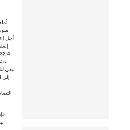
أجل إعل
عشر 
إلى ا
التضام