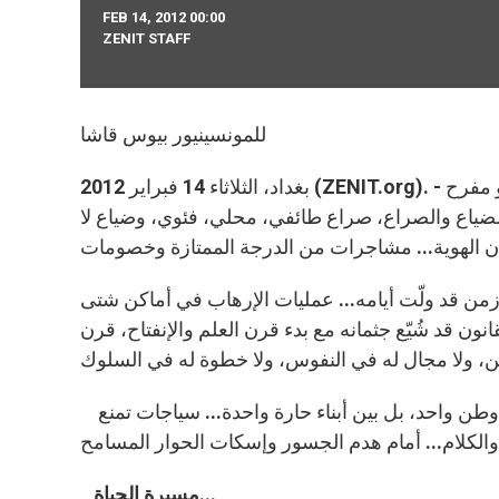
FEB 14, 2012 00:00
ZENIT STAFF
للمونسينيور بيوس قاشا
بغداد، الثلاثاء 14 فبراير 2012 (ZENIT.org). - ما نراه اليوم بأمّهات عيوننا مؤلم، مبكي، محزن، ومقلق أكثر مما هو مفرح
الضياع والصراع، صراع طائفي، محلي، فئوي، وضياع لا
 زمن قد ولّت أيامه... عمليات الإرهاب في أماكن شتى
نون قد شُيّع جثمانه مع بدء قرن العلم والإنفتاح، قرن
أمام هذه المشاهد المؤلمة وأخرى، كبناء الجدران الفاصلة بين أبناء وطن واحد، بل بين أبناء حارة واحدة... سياجات تمنع
مسيرة الحياة...