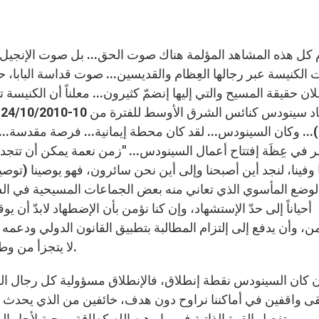
ان حقيقة المسيح والتي إليها إنضمّ كثيرون... معلناً أن الكني
إ
32:4)... وكان السينودس... لقد كان محطة إيمانية... فرصة مقدسة.
في عِظَة إفتتاح أعمال السينودس... "زمن نعمة يمكن أن تتجدد 
لوضع المأسوي الذي تعاني منه بعض الجماعات المسيحية في ال
أحياناً إلى حدّ الإستشهاد، وإن كنا نؤمن بأن الإضطهاد لابدّ أ
ن، وأن يدفع إلى إلتزام المطالبة بتطبيق القانون الدولي ودع
لا يتجزأ من وطنهم ومجتمعاتهم، وهمومهم هي هموم كل المسيحيين.
تفعيل القوة الذاتية في ما وهبه الله كطاقة روحية لأجل الحياة المشتركة "فالله أفاض روحه في قلوبنا" (رو 5:5).