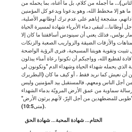
الثاني)... ما أجمله من كلام، بل ما أغناه، بما يحمله من
ما هو إلا مخطط الله، وهو يدعونا ويدعو كل المؤمنين
داتهم، مشجعة إياهم على عدم ترك أوطانهم الأصلية،
جل أوطاننا... لتبقى دماء الأبرياء شهادة لمسيرة الحياة
ل مار بولس، فذلك يعني أن سينودس أساقفتنا ما كان إلا
 المتاهات والأزقات الضيقة والزواريب الصعبة والزنكات
 تثبيت وتقوية هويتنا المسيحية، فنرى الرؤية الواضحة
دة لقطيع الله، وواجبكم أن تكونوا رعاة أمناء يبذلون
لحياة يعني سر البطولة الذي يحمله شهداء الحياة وشهداء الدم "وتكونون لي
 ولا يمكن أن نعيش كما نريد فقط ، أو كيف ما كان (البطريرك
من أجل الناس ومعهم. فالمستقبل بيد المؤمنين وليس
 رسالة سماوية من عمق الأرض المرويّة بدماء الشهداء
. و"طوبى للمضطهدين من أجل البِرّ، لأنهم يرثون الأرض"
(متى10:5).
الختام... شهادة المحبة... شهادة الحق