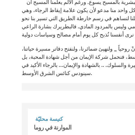
نعم، مشاركتنا في حمل صليب المسيح، تعني مشاركتنا في خلاص البشرية بالمسيح يسوع. ورغم الألم يعلّمنا المسيح أن
 واحد منا مدعو لأن يكون علامة إيقاظ الرجاء، وهي
 كلنا لنساهم في رسم خارطة الطريق التي تسير بنا نحو
مي وليس بالمردود المادي. فالبطريرك بشارة الراعي
روحياً _ ولنهيئ ضمائرنا، ولنفتح دفاتر مسيرة حياتنا،
ط، فنحمل شركة الإيمان من أجل شهادة المحبة، بل
والسلوك. .. بالشهادة والإيمان... بالرجاء الأكيد في
سينودس كنائس الشرق الأوسط.
كنيسة محليّة
الموارنة في روما