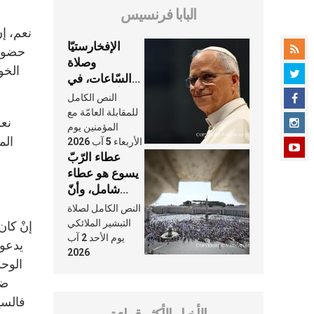
البابا فرنسيس
الإفخارستيّا
حضورن
وصلاة
الخو
السّاعات، في
كلّ أسبوع وكلّ
النص الكامل
يوم، هما النَّفَس
للمقابلة العامّة مع
في حياة
المؤمنين يوم
الم
الأربعاء 5 آب 2026
الكنيسة
عطاء الرّبّ
يسوع هو عطاء
شامل، وأنّ
عنايته بنا لا
النص الكامل لصلاة
تغيب عنّا أبدًا
التبشير الملائكي
يوم الأحد 2 آب
يدعون
2026
ضد
فالسي