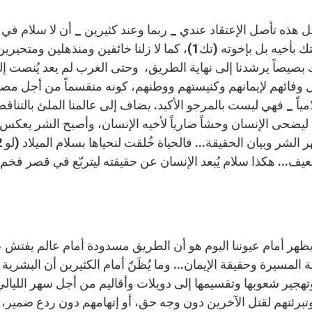
يفتك بأخيه بل بإخوته (تك1)، كما لا زلنا خائفين و
 بصيصاً يرشدنا إلى نهاية الطريق، وحتى الغرب لم يعد يُنصت إلى
وفائهم لإيمانهم وكنيستهم ووطنهم، كونه منقسماً من أجل مصال
مياً _ فهي ليست بالمرجو الأكيد. يضاف إلى عالمنا الملئ بالتن
ليضحى الإنسان وحشاً ضارياً لأخيه الإنسان، وأصبح الشر يعكس وج
يف... هكذا سلام يُبعد الإنسان عن حقيقته ليتربّع في قصر فخم، وي
 المسيرة وحقيقة الإيمان... وما يُظَنّ أمام الكثيرين أن البشري
تهجير شعوبها وتقسيمها إلى دويلات وأقاليم من أجل سهر الليالي 
تبرئتهم لقتل الآخرين دون وجه حق، أو إتهامهم دون ردع ضمير، ع