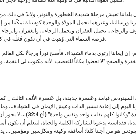
ا ورسالتنا، وعبرهما نحمل المودّة والوحدة كوسيلة تمكّننا من إست
ف والرجاء... نحمل الغفران ونحمل الرجاء... والغفران والرجاء 
فرصة السماء التي وُهبت في أن نكون فَعَلَة في كرم الإيمان (متى12:20)، لأجل حصاد وفير (متى38:9).
غفرة والصفح "لا تعطوا مكاناً للتعصب، لأنه مكتوب لي النقمة، وأن
ا اليوم إلى إعادة تبشير الذات وعيش الإيمان في الشهادة... وما سن
الوحدة "وكانوا كلهم بقل
نا. فقداسته يدعونا لنشاركه الكلمة والحياة، لنتعلم أن نكون أمنا
نودس هو من أجلنا كلنا: أساقفة وكهنة ومكرَّسين ومؤمنين... يد