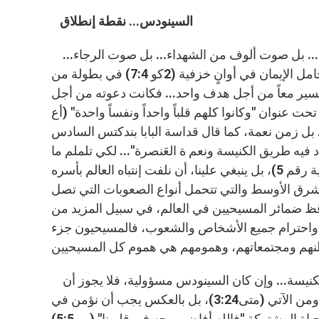
السينودس... نقطة إنطلاق
أمام كل هذه المشاهد المؤلمة هناك صوت الحق... بل صوت الإنجيل... بل صوت ألوف من الشهداء... بل صوت الرجاء...
صوت الكنيسة عبر رجالها العِظام والقديسين... صوت قداسة البابا، حامل الإيمان في أوانٍ خزفية (2كو 7:4) في بطولة من
سة تسير معاً من أجل هدف واحد... فكانت دعوته من أجل
نعقاد سينودس كنائس الشرق الأوسط للفترة من 10-24/10/2010 تحت عنوان "وكانوا كلهم قلباً واحداً ونفساً واحدة" (أع
.. بل زمن نعمة، كما قال قداسة البابا بندكتس السادس
فيه طريق الكنيسة ونعم ة العَنصرة"... لكي تلملم ما
تبقى لنا وفينا، لنجد أين أصبحنا وإلى أين نحن سائرون، فهو يوصينا (توصية رقم 5)، بل ينبغي علينا، أن نلفت إنتباه العالم بأسره
شرق الأوسط والتي تتحمل أنواع الصعوبات التي تصل
ن يوقظ ضمائر المسيحيين في العالم، في سبيل المزيد من
مه واحترام جميع الأشخاص والشعوب، فالمسيحيون جزء
فإن كان السينودس نقطة إنطلاق، فالإنطلاق مسؤولية كل رجال الكنيسة... وإن كان السينودس مسؤولية، فلا يجوز أن
نبقى واقفين في أماكننا نراوح دون هدف، خائفين من الذي يحدث ومن الآتي (متى3:24)، بل بالعكس يجب أن نؤمن في