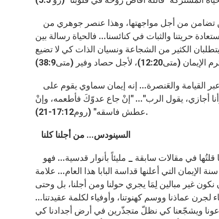
نعم، إن بلداننا تعيش مرحلة شديدة الخطورة والتوتر، ولابدّ في ذلك من تضامن من أجل مواجهتها، وهذا عنصر جوهري من
عادة حريتنا والثبات في كنائسنا... فالحياة رسالة بين
يتطلبان الكثير من الشجاعة ونسيان الذات كي لا تضيع
نعم، إن إيماننا إرتوى بدماء الشهداء، فأصبح نوراً ورجاءً لكل العالم عبر القيامة والعَنصرة... إنه إيمان سماوي يقوم على
ا أجازي، يقول الرب"... "إنْ جاع عدوّكَ فأطعمه، وإنْ
عطش فاسقه" (روم17:12-21).
السينودس... من أجلنا كلنا
إنْ كان السينودس قيامة وعَنصرة جديدة، بل عَنصرة الألف الثالث _ كما قلتُها في مقالات سابقة _ مليئاً بأنوار قدسية... فهو
ة الإيمان التي أعلنها قداسة البابا هذا العام... علامة
ب واحد ونفس واحدة" (أع 32:4)... لا يجوز أن نكون غير مبالين لِمَا يجري حولنا ومن أجلنا، بل وحتى
ء لجرن عماذنا ووسم كهنوتنا، وأوفياء لكلمة عقيدتنا...
عونا ويشجّعنا كي نظلّ متجذّرين في أرض أجدادنا كي