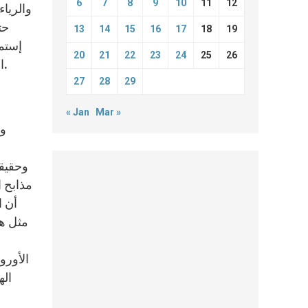
6
7
8
9
10
11
12
والريا
13
14
15
16
17
18
19
إستمر
20
21
22
23
24
25
26
الصمت رسالة ورجاء، واختصرنا مسيرتنا بأنْ قرأنا السلام على مستقبل البشرية، لأننا أهنّا واحتقرنا عمل الله في الكون.
27
28
29
« Jan
Mar »
وحقيقت
أن ا
مثل هك
اله