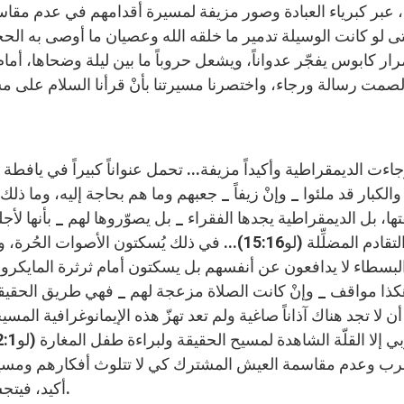
ء، عبر كبرياء العبادة وصور مزيفة لمسيرة أقدامهم في عدم م
ار كابوس يفجّر عدواناً، ويشعل حروباً ما بين ليلة وضحاها، أم
والكبار قد ملئوا _ وإنْ زيفاً _ جعبهم وما هم بحاجة إليه، وما ذل
ها، بل الديمقراطية يجدها الفقراء _ بل يصوّروها لهم _ بأنها لأجل
مذابح التقادم المضلِّلة (لو15:16)... في ذلك يُسكتو
لبسطاء لا يدافعون عن أنفسهم بل يسكتون أمام ثرثرة المايكرو
ذا مواقف _ وإنْ كانت الصلاة مزعجة لهم _ فهي طريق الحقيق
أن لا تجد هناك آذاناً صاغية ولم تعد تهزّ هذه الإيمانوغرافية 
رب وعدم مقاسمة العيش المشترك كي لا تتلوث أفكارهم ومسيرة 
أكيد، فيتجسد الخوف بسبب تأجج هذه الظواهر الدينية المتطرفة.