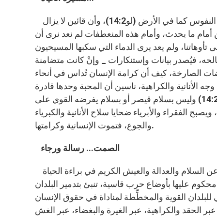
أمام كل هذه تأصل الإعتقاد عندي _ ربما وعند كثيرين _ أن لا سلام في النفوس كما في الأرض (لو14:2)، وأن قائين لا يزال
منذهلين ومتحيرين أمام ما يحدث، وأمام هذه المنعطفات لم نعد نرى أن
 تأوهاتنا، ولم يعد يرى الدماء التي سكبها المسيحيون
حه، فيُصدر بيانات وإستنكارات _ وإنْ كانت متضامنة
اقضات الصارخة، كيف أن كرامة الإنسان تُداس في أنحاء
ه الأنانية والكراهية، ناسين أن المحبة وحدها قادرة
على قهر الشر وبيان الحقيقة... فالحياة خُلقت لنحياها بسلام الميلاد (لو 14:2) وليس بسلام قيصر أو بسلام يفرضه القوي على
صبح الفقراء والأبرياء ضحايا سلاح الأنانية والكبرياء
والجوع، فتموت الإنسانية وكرامتها.
الصمت... رسالة ورجاء
ما يظهر أمام عيوننا اليوم هو أن الطريق مسدودة أمام عالم يفتش عن السلام والعدالة والعيش الكريم في براءة الحياة
ة محكوم عليها بأوضاع حرب قاسية، تنبئ بتدمير البلدان
للبلدان القوية والمخطِّطة لمناداة في حقوق الإنسان
بر الحقد والكراهية، عبر الغيرة والبغضاء، عبر الغش