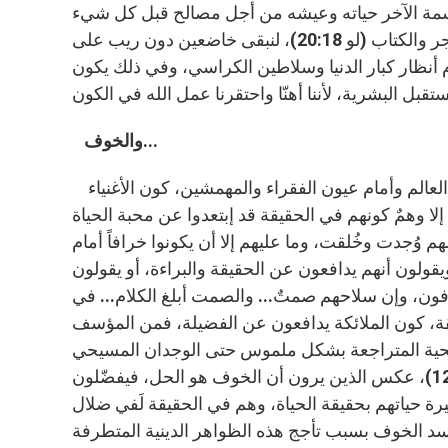
قاسمة الآخر حياته وعيشه من أجل مصالح قبل كل شيء
حتى لو كانت الوسيلة تدمير ما خلقه الله وعصيان ما أوصى به الحجر والكتاب (لو 20:18)، لنبقى خاضعين دون ريب على
ام أنظار كبار الدنيا وسلاطين الكراسي، وفي ذلك يكون
والخوف...
وجاءت الديمقراطية وأكيداً مزيفة... تحمل عنواناً كبيراً في يافطة العالم وأمام عيون الفقراء والمهمشين، كون الأغنياء
ك إلا وهمٌ كونهم في الحقيقة قد إبتعدوا عن محبة الحياة
هم وُجدت وخُلقت، وما عليهم إلا أن يكونوا خرافاً أمام
ن الأصوات الحُرة، ويقولون أنهم يدافعون عن الحقيقة والبراءة، أو يقولون
فون، وإن سلاحهم صمتٌ... والصمت أبلغ الكلام... في
ة، كون الملائكة يدافعون عن الفضيلة، فمن المؤسف
المسيحية المتراجعة بشكل ملموس حتى الوجدان المسيحي
الأوروبي إلا القلّة الشاهدة لمسيح الحقيقة ولبراءة طفل المغارة (لو12:1)، عكس الذين يرون أن الخوف هو الحل، فيفضّلون
حياتهم بحقيقة الحياة، وهم في الحقيقة لَفي ضلال