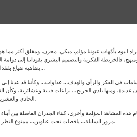
مبهج. فالخريطة الفكرية والتصميم البشري يقوداننا إلى دوامة 
يضاهيه ضياع بفقدان الهوية... مشاجرات من الدرجة الممتازة وخصومات...
امات في الفكر والرأي والهدف... عداوات... وكأننا قد عدنا إلى
ن عديدة، ومنها بلدي الجريح... نزاعات قبلية وعشائرية، وكأن القا
الحادي والعشرين، ولا مجال له في النفوس، ولا خطوة له في السلوك.
مرور السابلة... يافطات تحت عناوين... ممنوع النظر والكلام... أمام هدم الجسور وإسكات الحوار المسامح.