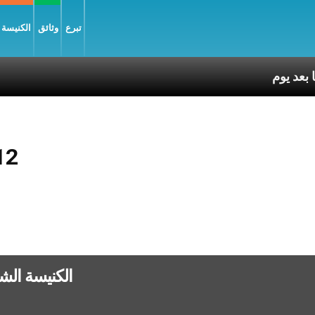
تبرع
وثائق
الكنيسة و
12
الكنيسة الش