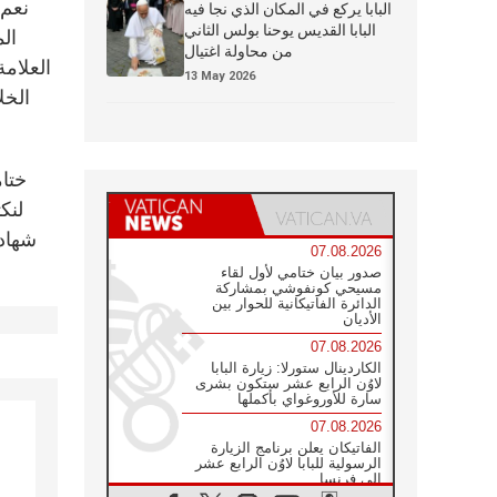
البابا يركع في المكان الذي نجا فيه
البابا القديس يوحنا بولس الثاني
ال
من محاولة اغتيال
العلامة
13 May 2026
الخل
ختام
لنك
شهادة
07.08.2026
صدور بيان ختامي لأول لقاء
مسيحي كونفوشي بمشاركة
الدائرة الفاتيكانية للحوار بين
الأديان
07.08.2026
الكاردينال ستورلا: زيارة البابا
لاوُن الرابع عشر ستكون بشرى
سارة للأوروغواي بأكملها
07.08.2026
الفاتيكان يعلن برنامج الزيارة
الرسولية للبابا لاوُن الرابع عشر
إلى فرنسا