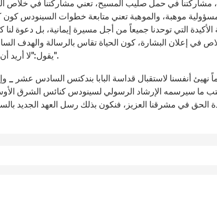
مسؤولية موهبة، والموهبة تعني متابعة خطوات السينودس كون كل
 الأكيدة التي توحدنا جميعاً من أجل مسيرة إيمانية، بل دعوة لنا
اص في إعلان البشارة، كون الحياة تقاس بالرسالة والهدف السا
يقول:"لا أريد أن نرى أنفسنا نُذبح كل يوم أمام مصالح وسياسات دولية".
اً نهيئ أنفسنا لاستقبال قداسة البابا بندكتس السادس عشر _ وإنْ 
تب ما سيرسمه الإرشاد الرسولي لسينودس كنائس الشرق الأوس
 الحق في مشرقنا العزيز، فنكون بذلك رسل العهد الجديد بالسيرة 