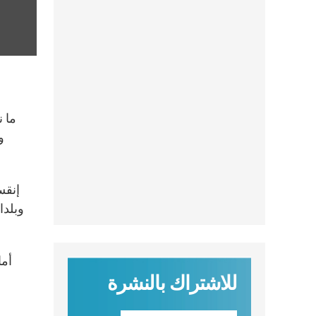
و
إنقس
وبلدا
للاشتراك بالنشرة