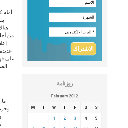
هناك
من أجل 
إعلا
عديدة 
الضع
روزنامة
February 2012
M
T
W
T
F
S
S
وحرية
و
1
2
3
4
5
و