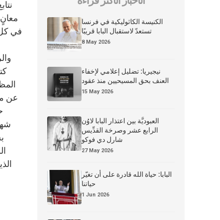
الأخبار الأكثر قراءة
نتاب
معانٍ
الكنيسة الكاثوليكية في فرنسا
في كل 
تستعدّ لاستقبال البابا قريبًا
8 May 2026
والر
كت
نيجيريا: تضليل إعلامي لإخفاء
العنف بحق المسيحيين منذ عقود
المظل
15 May 2026
عن مع
العبوديَّة بين اعتذار البابا لاوُن
الرابع عشر وصرخة القدِّيس
ب
شارل دي فوكو
ال
27 May 2026
الذي
البابا: حياة الله قادرة على أن تغيّر
حياتنا
1 Jun 2026