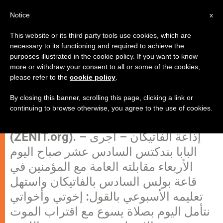
AR
Notice
x
This website or its third party tools use cookies, which are
necessary to its functioning and required to achieve the
purposes illustrated in the cookie policy. If you want to know
البابا بندكتس السادس عشر في
more or withdraw your consent to all or some of the cookies,
please refer to the
cookie policy
.
مقابلته العامة: الله لا يتركنا أبدا
By closing this banner, scrolling this page, clicking a link or
continuing to browse otherwise, you agree to the use of cookies.
الفاتيكان، الأربعاء 8 فبراير 2012
(ZENIT.org). – إذاعة الفاتيكان – أجرى
البابا بندكتس السادس عشر صباح اليوم
الأربعاء مقابلته العامة مع المؤمنين في
قاعة بولس السادس بالفاتيكان واستهل
تعليمه الأسبوعي بالقول: إخوتي وأخواتي
نتأمل اليوم بصلاة يسوع مع اقتراب الموت