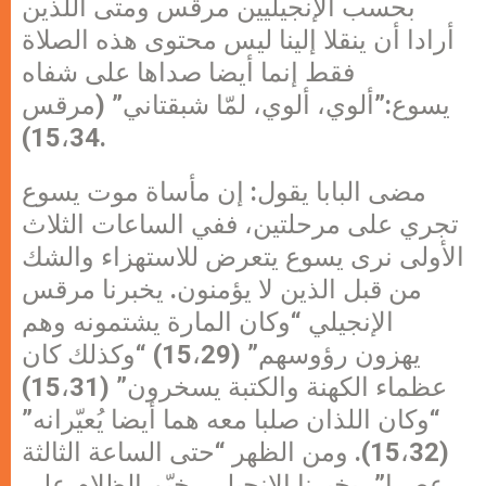
بحسب الإنجيليين مرقس ومتى اللذين
أرادا أن ينقلا إلينا ليس محتوى هذه الصلاة
فقط إنما أيضا صداها على شفاه
يسوع:”ألوي، ألوي، لمّا شبقتاني” (مرقس
15،34).
مضى البابا يقول: إن مأساة موت يسوع
تجري على مرحلتين، ففي الساعات الثلاث
الأولى نرى يسوع يتعرض للاستهزاء والشك
من قبل الذين لا يؤمنون. يخبرنا مرقس
الإنجيلي “وكان المارة يشتمونه وهم
يهزون رؤوسهم” (15،29) “وكذلك كان
عظماء الكهنة والكتبة يسخرون” (15،31)
“وكان اللذان صلبا معه هما أيضا يُعيّرانه”
(15،32). ومن الظهر “حتى الساعة الثالثة
عصرا”، يخبرنا الإنجيلي، خيّم الظلام على