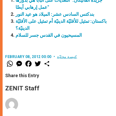
جريدة الفاتيكان: "التعديات على البابا هي بدورها
عمل إرهابي أيضًا"
بندكتس السادس عشر: الميلاد هو عيد النور
باكستان: تمثيل للأقليّة الدينيّة أم تمثيل على الأقليّة
الدينيّة؟
المسيحيون في القدس جسر للسلام
كنيسة محليّة
FEBRUARY 08, 2012 00:00
W
M
F
T
S
h
e
a
w
h
a
s
c
i
a
t
s
e
t
r
Share this Entry
s
e
b
t
e
A
n
o
e
p
g
o
r
ZENIT Staff
p
e
k
r