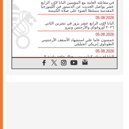
في مقابلته العامة مع المؤمنين البابا لاوُن الرابع
عشر يواصل الحديث عن الدستور في الليتورجيا
المقدسة مسلطا الضوء على صلاة الكنيسة
05.08.2026
البابا لاوُن الرابع عشر يزور في تشرين الثاني
٢٠٢٦ أوروغواي والأرجنتين وبيرو
05.08.2026
خمسون عاما على استشهاد الأسقف الأرجنتيني
الطوباوي إنريكي أنجيليلي
05.08.2026
البابا لفرسان كولومبوس: هناك حاجة ماسة إلى
أنبياء تناغم يسعون إلى بناء الجسور
04.08.2026
وفاة الكاردينال جوليو دوارتي لانغا
04.08.2026
عميد دائرة الحوار بين الأديان يفتتح في سيول
أول لقاء مسيحي كونفوشي
04.08.2026
إطلاق النشيد الرسمي لليوم العالمي للشباب في
سيول
04.08.2026
رسالة البابا لاوُن الرابع عشر إلى المشاركين في
المؤتمر العالمي لمنظمة سيغنيس