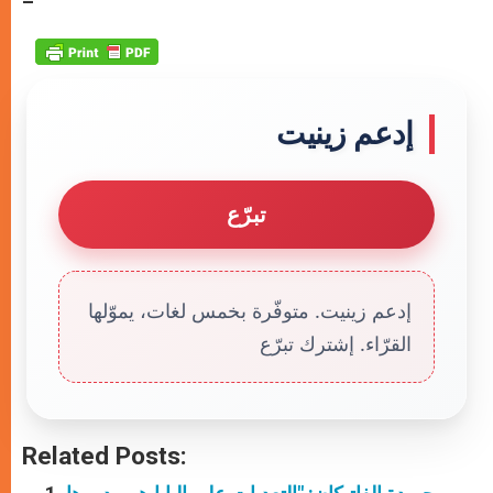
–
p
e
k
r
إدعم زينيت
تبرّع
إدعم زينيت. متوفّرة بخمس لغات، يموّلها
القرّاء. إشترك تبرّع
Related Posts: