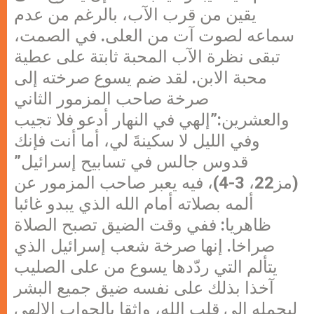
يقين من قرب الآب، بالرغم من عدم
سماعه لصوت آت من العلى. في الصمت،
تبقى نظرة الآب المحبة ثابتة على عطية
محبة الابن. لقد ضم يسوع صرخته إلى
صرخة صاحب المزمور الثاني
والعشرين:”إلهي في النهار أدعو فلا تجيب
وفي الليل لا سكينةَ لي، أما أنت فإنك
قدوس جالس في تسابيح إسرائيل”
(مز22، 3-4)، فيه يعبر صاحب المزمور عن
ألمه بصلاته أمام الله الذي يبدو غائبا
ظاهريا: ففي وقت الضيق تصبح الصلاة
صراخا. إنها صرخة شعب إسرائيل الذي
يتألم التي ردّدها يسوع من على الصليب
آخذا بذلك على نفسه ضيق جميع البشر
ليحمله إلى قلب الله، واثقا بالجواب الإلهي