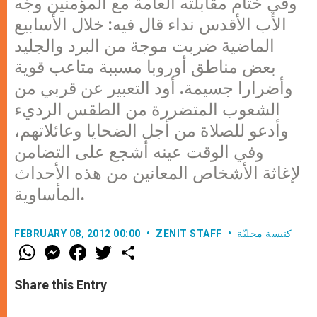
وفي ختام مقابلته العامة مع المؤمنين وجّه
الأب الأقدس نداء قال فيه: خلال الأسابيع
الماضية ضربت موجة من البرد والجليد
بعض مناطق أوروبا مسببة متاعب قوية
وأضرارا جسيمة. أود التعبير عن قربي من
الشعوب المتضررة من الطقس الرديء
وأدعو للصلاة من أجل الضحايا وعائلاتهم،
وفي الوقت عينه أشجع على التضامن
لإغاثة الأشخاص المعانين من هذه الأحداث
المأساوية.
كنيسة محليّة
ZENIT STAFF
FEBRUARY 08, 2012 00:00
W
M
F
T
S
h
e
a
w
h
a
s
c
i
a
t
s
e
t
r
Share this Entry
s
e
b
t
e
A
n
o
e
p
g
o
r