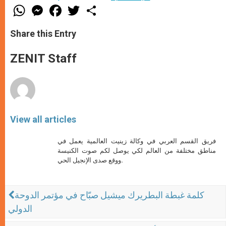
W
M
F
T
S
h
e
a
w
h
a
s
c
i
a
t
s
e
t
r
Share this Entry
s
e
b
t
e
A
n
o
e
p
g
o
r
ZENIT Staff
p
e
k
r
View all articles
فريق القسم العربي في وكالة زينيت العالمية يعمل في
مناطق مختلفة من العالم لكي يوصل لكم صوت الكنيسة
ووقع صدى الإنجيل الحي.
كلمة غبطة البطريرك ميشيل صبّاح في مؤتمر الدوحة
الدولي