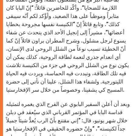
اللازمة للضحايا”. وأكّد للحاضرين قائلاً: “إنّ البابا كان
مثابراً وموظباً على هذا الصعيد، وأؤّكد لكم أنّه سيبقى
كذلك”. وتابع قائلاً إنّ “الكنيسة نفسها مجروحة بخطايا
أعضائها”، مشيراً إلى إنجيل الأحد الذي يتحدث عن شفاء
يسوع لرجل مشلول. وشرح المطران براون قائلاً إنّ كما
أنّ الخطيئة تسبب نوعاً من الشلل الروحي لدى الإنسان،
أي انعدام جذري لنعمة لطاقة الروحية، كذلك يمكن أن
يكون نوع من الشلل الروحي في جزء من الكنيسة تلاشت
فيه تلك الطاقة، وتبددت فيه الحماسة، وبردت فيه الحياة
الليتورجية. ولشفاء هذا الشلل، علينا أن نأتي إلى حضرة
المسيح كي يشفينا، وخصوصاً من خلال سر الإفخارستيا.
وبعد أن أعلن السفير البابوي عن الفرح الذي يغمره لتمثيله
قداسة البابا في المؤتمر القرباني الذي سيُعقد في دبلن
خلال شهر يونيو، قال: “إني مقتنع بأنّ الرب يُعدُّ شيئاً جميلاً
جداً لكنيسته”، “وإنّ حضوره الحقيقي في الإفخارستيا هو