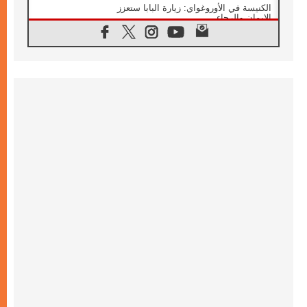
الكنيسة في الأوروغواي: زيارة البابا ستعزز
الإيمان والرجاء
06.08.2026
الاجتماع الشهري للمطارنة الموارنة
06.08.2026
الكاردينال روسي: زيارة البابا لاوُن إلى الأرجنتين
هي تكريم للبابا فرنسيس
06.08.2026
زيارة البابا إلى البيرو ستكون زمن نعمة ومصالحة
ورجاء
06.08.2026
الكاردينال بارولين في المكسيك: علينا أن نكون
حاضرين إلى جانب المهمشين والمهاجرين
والأجانب
06.08.2026
البابا لاوُن الرابع عشر للشباب في أسيزي:
"أوروبا والعالم يبحثان اليوم عن قديسين جُدد
فيكم"
06.08.2026
البابا في أسيزي يتحدث إلى الشباب المشاركين
في لقاء الشباب الفرنسيسكاني