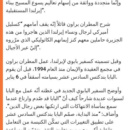
وإنّما متجددة وواثقة من إسهام تعاليم يسوع المسيح ببناء
إيرلندا المستقبلية”.
شرح المطران براون قائلاً إنّه يقف أمامهم “كسليل
أميركي لرجال ونساء إيرلندا الذين هاجروا من هذه
الجزيرة حاملين معهم كنز إيمانهم الكاثوليكي الذي مرّروه
إليّ عبر الأجيال”.
وقبل تسميته كسفير بابوي لإيرلندا، عمل المطران براون
في مجمع العقيدة والإيمان منذ العام 1994، قبل أن يقوم
البابا بندكتس السادس عشر بسيامته أسقفاً في 6 يناير.
وأوضح السفير البابوي الجديد في عظته أنّه عمل مع البابا
لسنوات عديدة شارحاً كيف أنّ “البابا قد صٌدم وارتاع عندما
سمع بمأساة الانتهاكات التي ارتكبها بعض رجال الدين”.
وأضاف: “منذ البداية، صمّم البابا بندكتس السادس عشر
على تطبيق التغييرات التي تمكّن الكنيسة من التعامل
بفاعلية أكبر مع من يستغلون الثقة، وتؤمّن المساعدة