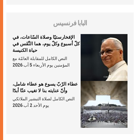
البابا فرنسيس
الإفخارستيّا وصلاة السّاعات، في
كلّ أسبوع وكلّ يوم، هما النَّفَس في
حياة الكنيسة
النص الكامل للمقابلة العامّة مع
المؤمنين يوم الأربعاء 5 آب 2026
عطاء الرّبّ يسوع هو عطاء شامل،
وأنّ عنايته بنا لا تغيب عنّا أبدًا
النص الكامل لصلاة التبشير الملائكي
يوم الأحد 2 آب 2026