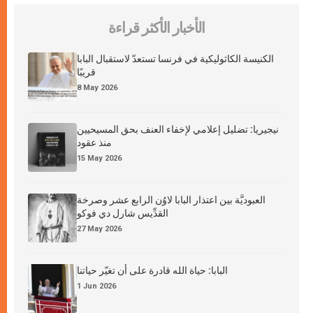
الأخبار الأكثر قراءة
الكنيسة الكاثوليكية في فرنسا تستعدّ لاستقبال البابا
قريبًا
8 May 2026
نيجيريا: تضليل إعلامي لإخفاء العنف بحق المسيحيين
منذ عقود
15 May 2026
العبوديَّة بين اعتذار البابا لاوُن الرابع عشر وصرخة
القدِّيس شارل دي فوكو
27 May 2026
البابا: حياة الله قادرة على أن تغيّر حياتنا
1 Jun 2026