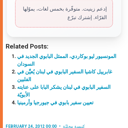
إدعم زينيت. متوفّرة بخمس لغات، يموّلها
القرّاء. إشترك تبرّع
Related Posts:
المونسيور ليو بوكاردي، الممثل البابوي الجديد في
السودان
غابرييل كاشيا السفير البابوي في لبنان يُعيَّن في
الفلبين
السفير البابوي في لبنان يشكر البابا على عنايته
الأبويّة
تعيين سفير بابوي في جيورجيا وأرمينيا
كنيسة محليّة
FEBRUARY 24, 2012 00:00