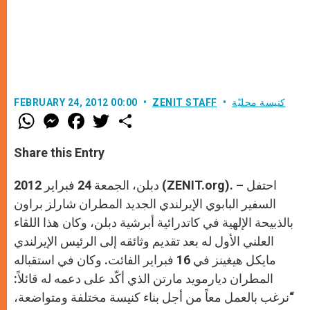
كنيسة محليّة
ZENIT STAFF
FEBRUARY 24, 2012 00:00
W
M
F
T
S
h
e
a
w
h
a
s
c
i
a
t
s
e
t
r
Share this Entry
s
e
b
t
e
A
n
o
e
p
g
o
r
دبلن، الجمعة 24 فبراير 2012 (ZENIT.org). – احتفل
p
e
k
r
السفير البابوي الإيرلندي الجديد المطران شارلز براون
بالذبيحة الإلهية في كاتدرائية أبرشية دبلن، وكان هذا اللقاء
العلني الأول له بعد تقديم وثائقه إلى الرئيس الإيرلندي
مايكل هيغينز في 16 فبراير الفائت. وكان في استقباله
المطران ديارمويد مارتن الذي أكّد على دعمه له قائلاً:
“نرغب بالعمل معاً من أجل بناء كنيسة مختلفة ومتواضعة،