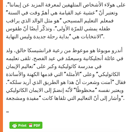
على هولاء الأشخاص المتلهفين لمعرفة المزيد عن إيماننا”.
وتعتبر أنّ “عشية عيد القيامة هي أهمّ وقت في السنة”
فمعلم التعليم المسيحي “هو مثل الوالد الذي يراقب
طفله يمشي للمرّة الأولى”. وتذكّر أيضًا أنّ طقوس
الانتخابات هي “بداية رحلة جديدة وليس النهاية”.
أندرو مويوغا هو موعوظ من رعية فرانشيسكا خالق، ولد
في عائلة أنجليكانية وسيعمّد في عيد الفصح. تلقى تعليمه
في مدرسة كاثوليكية وكبر على “تعاليم الإيمان
الكاثوليكي” وعلى “الأمثلة” التي قدمها الكهنة والأساتذة
فقال “آمنت وشعرت أنّ هذا هو الطريق الذي أريد سلكه”.
ويعتبر نفسه “محظوظًا” لأنّه إنضمّ إلى الايمان الكاثوليكي
وأشار إلى أنّ التعاليم التي تلقاها كانت “مفيدة ومشجعة”.
–