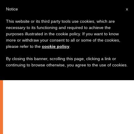
AR
Notice
x
This website or its third party tools use cookies, which are
necessary to its functioning and required to achieve the
purposes illustrated in the cookie policy. If you want to know
أبرشية وستمنستر: إنضمام 734
more or withdraw your consent to all or some of the cookies,
please refer to the
cookie policy
.
شخص للكنيسة الكاثوليكية
By closing this banner, scrolling this page, clicking a link or
continuing to browse otherwise, you agree to the use of cookies.
“تذكير قويّ” بايمان الكاثوليكيين