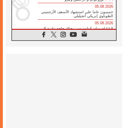
05.08.2026
خمسون عاما على استشهاد الأسقف الأرجنتيني
الطوباوي إنريكي أنجيليلي
05.08.2026
البابا لفرسان كولومبوس: هناك حاجة ماسة إلى
أنبياء تناغم يسعون إلى بناء الجسور
04.08.2026
وفاة الكاردينال جوليو دوارتي لانغا
04.08.2026
عميد دائرة الحوار بين الأديان يفتتح في سيول
أول لقاء مسيحي كونفوشي
04.08.2026
إطلاق النشيد الرسمي لليوم العالمي للشباب في
سيول
04.08.2026
رسالة البابا لاوُن الرابع عشر إلى المشاركين في
المؤتمر العالمي لمنظمة سيغنيس
04.08.2026
الكاردينال بارولين: إنَّ الحوار يُستبدل اليوم
بالقوة، ويجب حماية الحقوق المهددة
بالأيديولوجيات
04.08.2026
كنيسة المغرب تقدم المساعدة إلى العائدين من