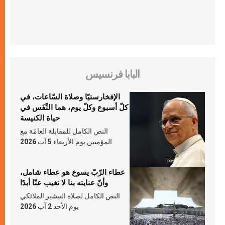
البابا فرنسيس
الإفخارستيّا وصلاة السّاعات، في
كلّ أسبوع وكلّ يوم، هما النَّفَس في
حياة الكنيسة
النص الكامل للمقابلة العامّة مع
المؤمنين يوم الأربعاء 5 آب 2026
عطاء الرّبّ يسوع هو عطاء شامل،
وأنّ عنايته بنا لا تغيب عنّا أبدًا
النص الكامل لصلاة التبشير الملائكي
يوم الأحد 2 آب 2026