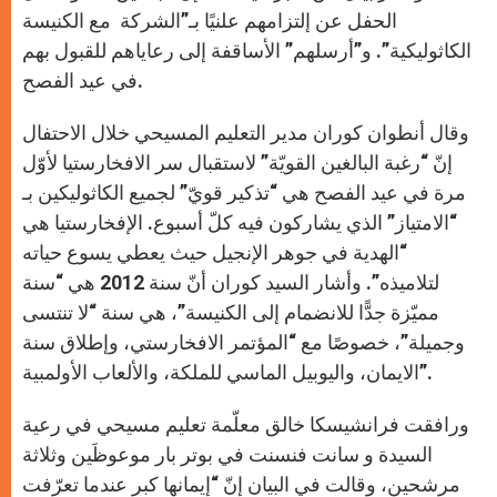
الحفل عن إلتزامهم علنيًا بـ”الشركة مع الكنيسة
الكاثوليكية”. و”أرسلهم” الأساقفة إلى رعاياهم للقبول بهم
في عيد الفصح.
وقال أنطوان كوران مدير التعليم المسيحي خلال الاحتفال
إنّ “رغبة البالغين القويّة” لاستقبال سر الافخارستيا لأوّل
مرة في عيد الفصح هي “تذكير قويّ” لجميع الكاثوليكين بـ
“الامتياز” الذي يشاركون فيه كلّ أسبوع. الإفخارستيا هي
“الهدية في جوهر الإنجيل حيث يعطي يسوع حياته
لتلاميذه”. وأشار السيد كوران أنّ سنة 2012 هي “سنة
مميّزة جدًّا للانضمام إلى الكنيسة”، هي سنة “لا تنتسى
وجميلة”، خصوصًا مع “المؤتمر الافخارستي، وإطلاق سنة
الايمان، واليوبيل الماسي للملكة، والألعاب الأولمبية”.
ورافقت فرانشيسكا خالق معلّمة تعليم مسيحي في رعية
السيدة و سانت فنسنت في بوتر بار موعوظَين وثلاثة
مرشحين، وقالت في البيان إنّ “إيمانها كبر عندما تعرّفت