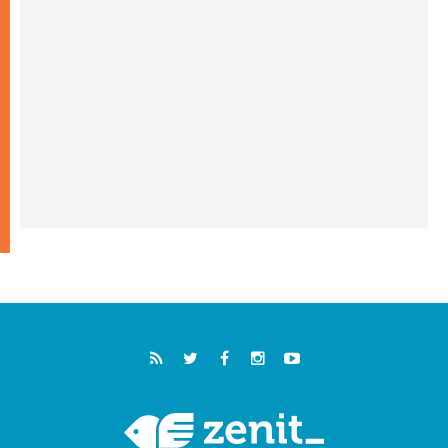
سبتة وتدعو إلى معالجة جذور الهجرة