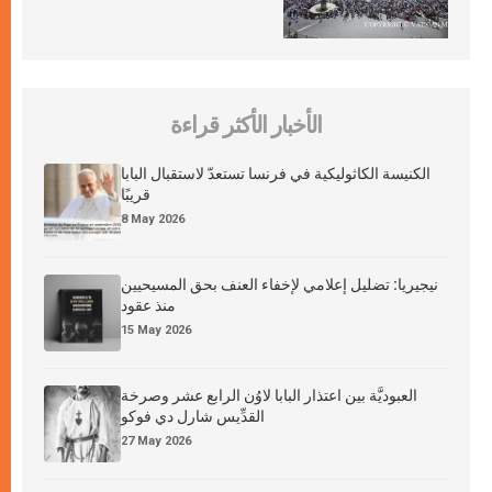
الأخبار الأكثر قراءة
الكنيسة الكاثوليكية في فرنسا تستعدّ لاستقبال البابا
قريبًا
8 May 2026
نيجيريا: تضليل إعلامي لإخفاء العنف بحق المسيحيين
منذ عقود
15 May 2026
العبوديَّة بين اعتذار البابا لاوُن الرابع عشر وصرخة
القدِّيس شارل دي فوكو
27 May 2026