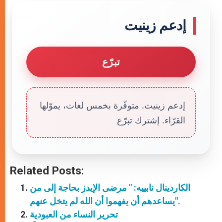
إدعم زينيت
تبرّع
إدعم زينيت. متوفّرة بخمس لغات، يموّلها
القرّاء. إشترك تبرّع
Related Posts:
الكاردينال نابييه: " مرضى الإيدز بحاجة إلى من
يساعدهم أن يفهموا أن الله لم يتخل عنهم".
تحرير النساء من العبودية