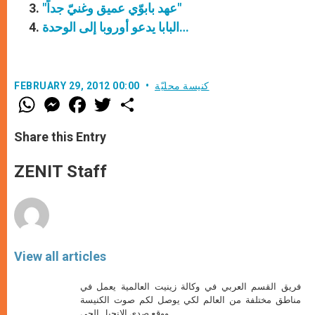
"عهد بابوّي عميق وغنيّ جداً"
البابا يدعو أوروبا إلى الوحدة…
كنيسة محليّة
FEBRUARY 29, 2012 00:00
W
M
F
T
S
h
e
a
w
h
a
s
c
i
a
t
s
e
t
r
Share this Entry
s
e
b
t
e
A
n
o
e
p
g
o
r
ZENIT Staff
p
e
k
r
View all articles
فريق القسم العربي في وكالة زينيت العالمية يعمل في
مناطق مختلفة من العالم لكي يوصل لكم صوت الكنيسة
ووقع صدى الإنجيل الحي.