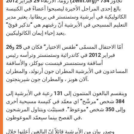
روما، الاربعاء 29 فبراير 2012 (zenit.org)- تجاوز 734
p
e
k
r
بالغ إحدى المراحل الأخيرة ليصبحوا أعضاءً في الكنيسة
الكاثوليكية في أبرشية وستمنستر في بريطانيا. يعتبر مدير
التعليم المسيحي في الأبرشية أنّ رغبتهم هي “تذكير قويّ”
يعيد إحياء إيمان الكاثوليكيين.
أمّا الاحتفال المسمّى “طقس الاختيار” فكان في 25 و26
فبراير 2012 في كاتدرائية وستمنستر وترأسه رئيس
أساقفة وستمنستر فينسنت نيوكلز، والأساقفة
المساعدون في الأبرشية المطران جون أرنولد، والمطران
آلان هوبز ، والمطران جون شيرينجتون.
وينقسم البالغون المنتمون إلى 131 رعية في الأبرشية إلى
384 شخص “مرشّح” اي معمّد في كنيسة مسيحية أخرى
وإلى 350 شخص “موعوظ”. فسيثبّت ويتناول المرشحون
في الفصح بينما سيعمّد الموعوظون.
وصدر بيان من الأبرشية قائلاً إنّ البالغين أعلنوا خلال