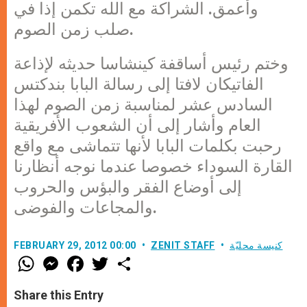
وأعمق. الشراكة مع الله تكمن إذا في
صلب زمن الصوم.
وختم رئيس أساقفة كينشاسا حديثه لإذاعة
الفاتيكان لافتا إلى رسالة البابا بندكتس
السادس عشر لمناسبة زمن الصوم لهذا
العام وأشار إلى أن الشعوب الأفريقية
رحبت بكلمات البابا لأنها تتماشى مع واقع
القارة السوداء خصوصا عندما نوجه أنظارنا
إلى أوضاع الفقر والبؤس والحروب
والمجاعات والفوضى.
كنيسة محليّة
ZENIT STAFF
FEBRUARY 29, 2012 00:00
W
M
F
T
S
h
e
a
w
h
a
s
c
i
a
t
s
e
t
r
Share this Entry
s
e
b
t
e