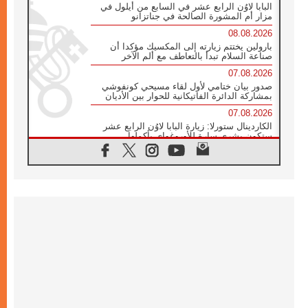
البابا لاوُن الرابع عشر في السابع من أيلول في
مزار أم المشورة الصالحة في جناتزانو
08.08.2026
بارولين يختتم زيارته إلى المكسيك مؤكدا أن
صناعة السلام تبدأ بالتعاطف مع ألم الآخر
07.08.2026
صدور بيان ختامي لأول لقاء مسيحي كونفوشي
بمشاركة الدائرة الفاتيكانية للحوار بين الأديان
07.08.2026
الكاردينال ستورلا: زيارة البابا لاوُن الرابع عشر
ستكون بشرى سارة للأوروغواي بأكملها
07.08.2026
الفاتيكان يعلن برنامج الزيارة الرسولية للبابا لاوُن
الرابع عشر إلى فرنسا
07.08.2026
في الذكرى الـ ٨١ لحادثة هيروشيما الكنيسة في
اليابان تنظم ١٠ أيام للصلاة على نية السلام
07.08.2026
الكنيسة في الأوروغواي: زيارة البابا ستعزز
الإيمان والرجاء
06.08.2026
الاجتماع الشهري للمطارنة الموارنة
06.08.2026