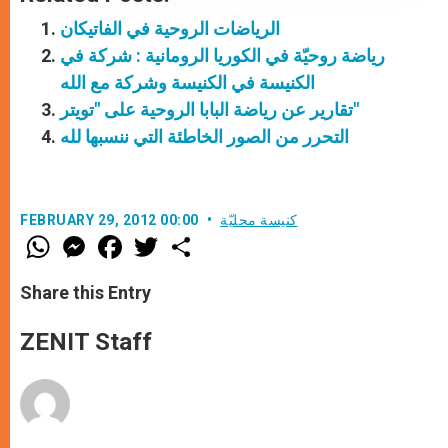
الرياضات الروحية في الفاتيكان
رياضة روحيّة في الكوريا الرومانية : شركة في
الكنيسة في الكنيسة وشركة مع الله
تقارير عن رياضة البابا الروحية على "تويتر"
التحرر من الصور الخاطئة التي ننسبها لله
كنيسة محليّة
FEBRUARY 29, 2012 00:00
W
M
F
T
S
h
e
a
w
h
a
s
c
i
a
t
s
e
t
r
Share this Entry
s
e
b
t
e
A
n
o
e
p
g
o
r
ZENIT Staff
p
e
k
r