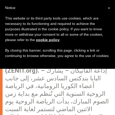
AR
Notice
x
This website or its third party tools use cookies, which are
necessary to its functioning and required to achieve the
purposes illustrated in the cookie policy. If you want to know
الرياضة الروحية في الفاتيكان. مقابلة
more or withdraw your consent to all or some of the cookies,
please refer to the
cookie policy
.
مع الكاردينال لوران بازينيا
By closing this banner, scrolling this page, clicking a link or
continuing to browse otherwise, you agree to the use of cookies.
الفاتيكان، الأربعاء 29 فبراير 2012
(ZENIT.org). – إذاعة الفاتيكان – يشارك
البابا بندكتس السادس عشر، إلى جانب
أعضاء الكوريا الرومانية، في الرياضة
الروحية السنوية التي تُنظم مع بداية زمن
الصوم المبارك. بدأت الرياضة الروحية يوم
الاثنين الماضي لتستمر لغاية السبت