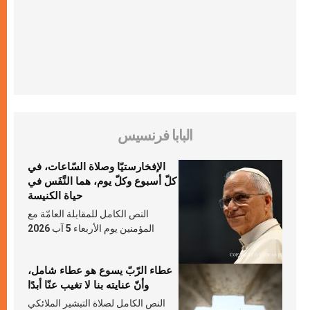
البابا فرنسيس
الإفخارستيّا وصلاة السّاعات، في
كلّ أسبوع وكلّ يوم، هما النَّفَس في
حياة الكنيسة
النص الكامل للمقابلة العامّة مع
المؤمنين يوم الأربعاء 5 آب 2026
عطاء الرّبّ يسوع هو عطاء شامل،
وأنّ عنايته بنا لا تغيب عنّا أبدًا
النص الكامل لصلاة التبشير الملائكي