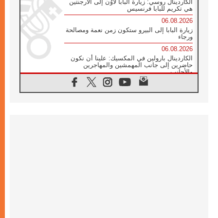
الكاردينال روسي: زيارة البابا لاوُن إلى الأرجنتين
هي تكريم للبابا فرنسيس
06.08.2026
زيارة البابا إلى البيرو ستكون زمن نعمة ومصالحة
ورجاء
06.08.2026
الكاردينال بارولين في المكسيك: علينا أن نكون
حاضرين إلى جانب المهمشين والمهاجرين
والأجانب
06.08.2026
البابا لاوُن الرابع عشر للشباب في أسيزي:
"أوروبا والعالم يبحثان اليوم عن قديسين جُدد
فيكم"
06.08.2026
البابا في أسيزي يتحدث إلى الشباب المشاركين
في لقاء الشباب الفرنسيسكاني
06.08.2026
البابا لاوُن الرابع عشر يبرق معزيا بوفاة
الكاردينال جوليو دوارتي لانغا
05.08.2026
في مقابلته العامة مع المؤمنين البابا لاوُن الرابع
عشر يواصل الحديث عن الدستور في الليتورجيا
المقدسة مسلطا الضوء على صلاة الكنيسة
05.08.2026