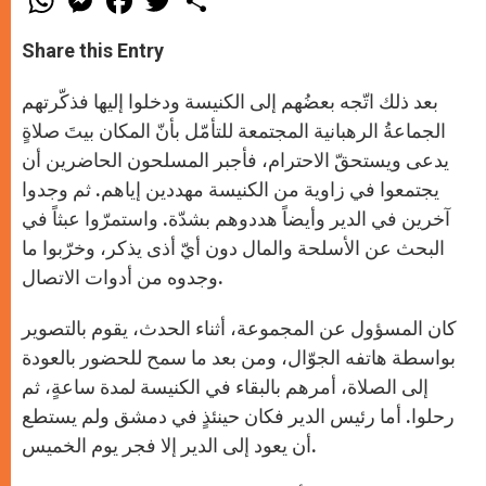
h
e
a
w
h
a
s
c
i
a
t
s
e
t
r
Share this Entry
s
e
b
t
e
A
n
o
e
p
g
o
r
بعد ذلك اتّجه بعضُهم إلى الكنيسة ودخلوا إليها فذكّرتهم
p
e
k
r
الجماعةُ الرهبانية المجتمعة للتأمّل بأنّ المكان بيتَ صلاةٍ
يدعى ويستحقّ الاحترام، فأجبر المسلحون الحاضرين أن
يجتمعوا في زاوية من الكنيسة مهددين إياهم. ثم وجدوا
آخرين في الدير وأيضاً هددوهم بشدّة. واستمرّوا عبثاً في
البحث عن الأسلحة والمال دون أيّ أذى يذكر، وخرّبوا ما
وجدوه من أدوات الاتصال.
كان المسؤول عن المجموعة، أثناء الحدث، يقوم بالتصوير
بواسطة هاتفه الجوّال، ومن بعد ما سمح للحضور بالعودة
إلى الصلاة، أمرهم بالبقاء في الكنيسة لمدة ساعةٍ، ثم
رحلوا. أما رئيس الدير فكان حينئذٍ في دمشق ولم يستطع
أن يعود إلى الدير إلا فجر يوم الخميس.