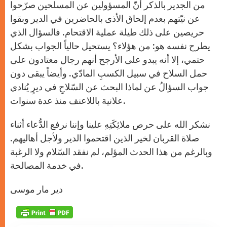
من الجدير بالذكر أنّ المسؤولين عن المسلحين صرّحوا
عن نيّتهم بعدم إلحاق الأذى بالحاضرين في الدير وبقوا
حريصين على ذلك طيلة عملية الاقتحام. فالسؤال الذي
يطرح نفسه هو: من هؤلاء؟ يستحيل حالياً الجواب بشكل
حتمي، إلا أنه يبدو على الأرجح أنهم رجال معتادون على
حمل السلاح في سبيل الكسبِ المادّي. وأيضاً يبقى دون
جواب السؤالُ عن لماذا البحث عن السّلاحِ في ديرٍ يُنادي
علانية باللاعنف منذ عدة سنوات.
نشكر الله على حرص ملائِكَتِهِ علينا وإننا نرفع الدُّعاء أثناء
صلاة القربان لخير الذين اقتحموا الدير ولأجل أهاليهم.
وبالرغم من هذا الحدث المؤلم، لم نفقد السّلام ولا الرغبة
في خدمة المصالحة.
دير مار موسى