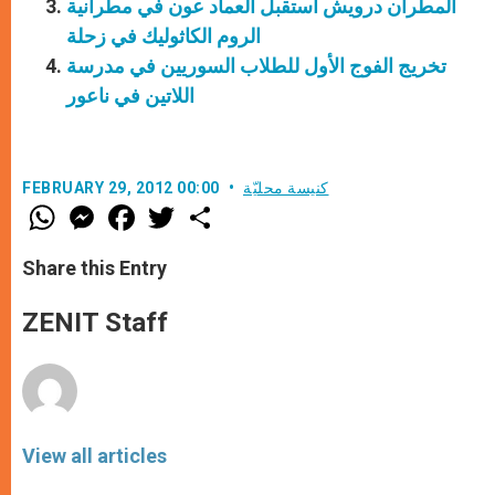
المطران درويش استقبل العماد عون في مطرانية
الروم الكاثوليك في زحلة
اللاتين في ناعور
كنيسة محليّة
FEBRUARY 29, 2012 00:00
W
M
F
T
S
h
e
a
w
h
a
s
c
i
a
t
s
e
t
r
Share this Entry
s
e
b
t
e
A
n
o
e
p
g
o
r
ZENIT Staff
p
e
k
r
View all articles