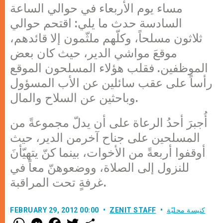
مساء يوم الأربعاء في حوالي الساعة
السادسة حدث ما يلي: اقتحم حوالي
ثلاثون مسلحاً، وكلّهم ملثّمون إلا قائدهم،
موقعَ مواشي الدير، حيث كان بعض
الموظفين. فقلب هؤلاء المسلحون الموقع
رأساً على عقب سائلين عن الأب المسؤول
وباحثين عن السلاح والمال.
أُجبرَ أحدُ الرعاة على أن يدلّ مجموعةً من
المسلحين على جناح آخرمن الدير، حيث
أوقفوا أربعةً من الأخوات، بينما كنّ يتهيّأنَ
للنزول إلى الصلاة، ووضعوهنّ معاً في
غرفةٍ تحت المراقبة.
كنيسة محليّة
ZENIT STAFF
FEBRUARY 29, 2012 00:00
W
M
F
T
S