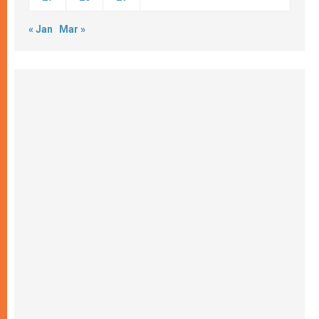
« Jan
Mar »