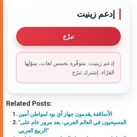
إدعم زينيت
تبرّع
إدعم زينيت. متوفّرة بخمس لغات، يموّلها
القرّاء. إشترك تبرّع
Related Posts:
الأساقفة يقدمون جهاز آي بود لمواطن أمين
"المسيحيون في العالم العربي: بعد مرور عام على
الربيع العربي"