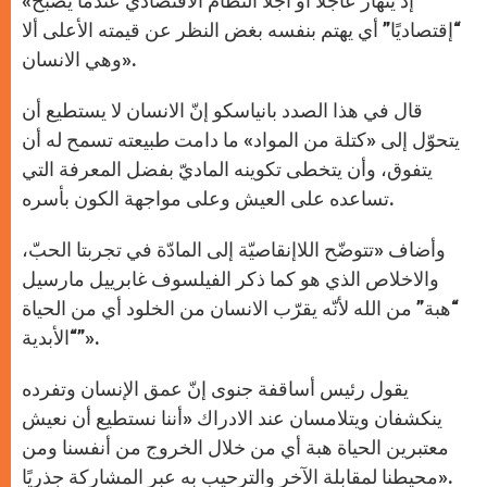
«إذ ينهار عاجلاً أو آجلاً النظام الاقتصادي عندما يصبح
“إقتصاديًا” أي يهتم بنفسه بغض النظر عن قيمته الأعلى ألا
وهي الانسان».
قال في هذا الصدد بانياسكو إنّ الانسان لا يستطيع أن
يتحوّل إلى «كتلة من المواد» ما دامت طبيعته تسمح له أن
يتفوق، وأن يتخطى تكوينه الماديّ بفضل المعرفة التي
تساعده على العيش وعلى مواجهة الكون بأسره.
وأضاف «تتوضّح اللاإنقاصيّة إلى المادّة في تجربتا الحبّ،
والاخلاص الذي هو كما ذكر الفيلسوف غابرييل مارسيل
“هبة” من الله لأنّه يقرّب الانسان من الخلود أي من الحياة
“الأبدية”».
يقول رئيس أساقفة جنوى إنّ عمق الإنسان وتفرده
ينكشفان ويتلامسان عند الادراك «أننا نستطيع أن نعيش
معتبرين الحياة هبة أي من خلال الخروج من أنفسنا ومن
محيطنا لمقابلة الآخر والترحيب به عبر المشاركة جذريًا».