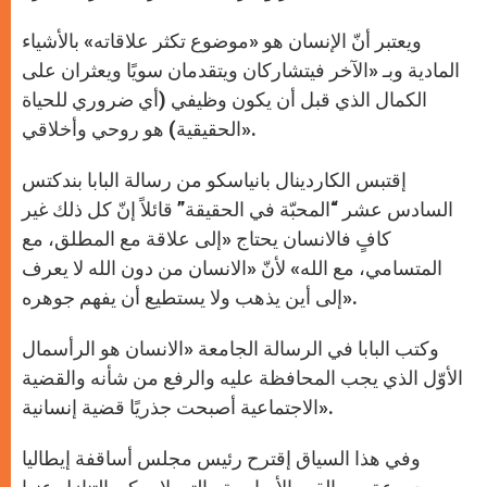
ويعتبر أنّ الإنسان هو «موضوع تكثر علاقاته» بالأشياء
المادية وبـ «الآخر فيتشاركان ويتقدمان سويًا ويعثران على
الكمال الذي قبل أن يكون وظيفي (أي ضروري للحياة
الحقيقية) هو روحي وأخلاقي».
إقتبس الكاردينال بانياسكو من رسالة البابا بندكتس
السادس عشر “المحبّة في الحقيقة” قائلاً إنّ كل ذلك غير
كافٍ فالانسان يحتاج «إلى علاقة مع المطلق، مع
المتسامي، مع الله» لأنّ «الانسان من دون الله لا يعرف
إلى أين يذهب ولا يستطيع أن يفهم جوهره».
وكتب البابا في الرسالة الجامعة «الانسان هو الرأسمال
الأوّل الذي يجب المحافظة عليه والرفع من شأنه والقضية
الاجتماعية أصبحت جذريًا قضية إنسانية».
وفي هذا السياق إقترح رئيس مجلس أساقفة إيطاليا