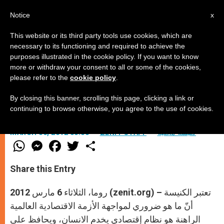
AR
Notice
x
This website or its third party tools use cookies, which are
necessary to its functioning and required to achieve the
purposes illustrated in the cookie policy. If you want to know
نظام إقتصادي يخدم الانسان
more or withdraw your consent to all or some of the cookies,
please refer to the
cookie policy
.
By closing this banner, scrolling this page, clicking a link or
الكاردينال بانياسكو
continuing to browse otherwise, you agree to the use of cookies.
كنيسة محليّة
ZENIT STAFF
MARCH 06, 2012 00:00
W
M
F
T
S
h
e
a
w
h
a
s
c
i
a
t
s
e
t
r
Share this Entry
s
e
b
t
e
A
n
o
e
p
g
o
r
روما، الثلاثاء 6 مارس 2012 (zenit.org) – تعتبر الكنيسة
p
e
k
r
أنّ ما هو ضروري لمواجهة الأزمة الاقتصادية العالمية
الراهنة هو نظام إقتصادي يخدم الانسان، ويحافظ على