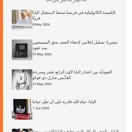
الكنيسة الكاثوليكية في فرنسا تستعدّ لاستقبال البابا
قريبًا
8 May 2026
نيجيريا: تضليل إعلامي لإخفاء العنف بحق المسيحيين
منذ عقود
15 May 2026
العبوديَّة بين اعتذار البابا لاوُن الرابع عشر وصرخة
القدِّيس شارل دي فوكو
27 May 2026
البابا: حياة الله قادرة على أن تغيّر حياتنا
1 Jun 2026
البابا يركع في المكان الذي نجا فيه البابا القديس يوحنا