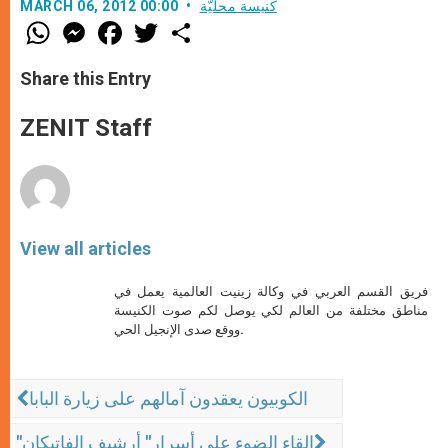
كنيسة محليّة
MARCH 06, 2012 00:00
W
M
F
T
S
h
e
a
w
h
a
s
c
i
a
t
s
e
t
r
Share this Entry
s
e
b
t
e
A
n
o
e
p
g
o
r
ZENIT Staff
p
e
k
r
View all articles
فريق القسم العربي في وكالة زينيت العالمية يعمل في
مناطق مختلفة من العالم لكي يوصل لكم صوت الكنيسة
ووقع صدى الإنجيل الحي.
الكوبيون يعقدون آمالهم على زيارة البابا
"إلقاء الضوء على أسرار" أرشيف الفاتيكان