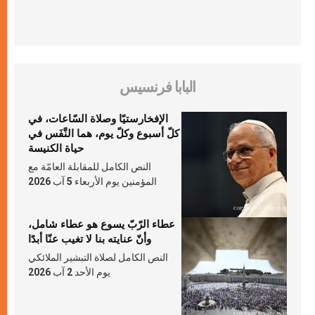
البابا فرنسيس
الإفخارستيّا وصلاة السّاعات، في
كلّ أسبوع وكلّ يوم، هما النَّفَس في
حياة الكنيسة
النص الكامل للمقابلة العامّة مع
المؤمنين يوم الأربعاء 5 آب 2026
عطاء الرّبّ يسوع هو عطاء شامل،
وأنّ عنايته بنا لا تغيب عنّا أبدًا
النص الكامل لصلاة التبشير الملائكي
يوم الأحد 2 آب 2026