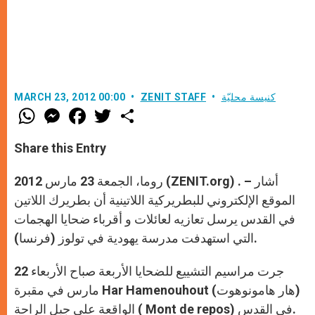
كنيسة محليّة
ZENIT STAFF
MARCH 23, 2012 00:00
W
M
F
T
S
h
e
a
w
h
a
s
c
i
a
t
s
e
t
r
Share this Entry
s
e
b
t
e
A
n
o
e
p
g
o
r
روما، الجمعة 23 مارس 2012 (ZENIT.org) . – أشار
p
e
k
r
الموقع الإلكتروني للبطريركية اللاتينية أن بطريرك اللاتين
في القدس يرسل تعازيه لعائلات و أقرباء ضحايا الهجمات
التي استهدفت مدرسة يهودية في تولوز (فرنسا).
جرت مراسيم التشييع للضحايا الأربعة صباح الأربعاء 22
مارس في مقبرة Har Hamenouhout (هار هامونوهوت)
الواقعة على جبل الراحة ( Mont de repos) في القدس.