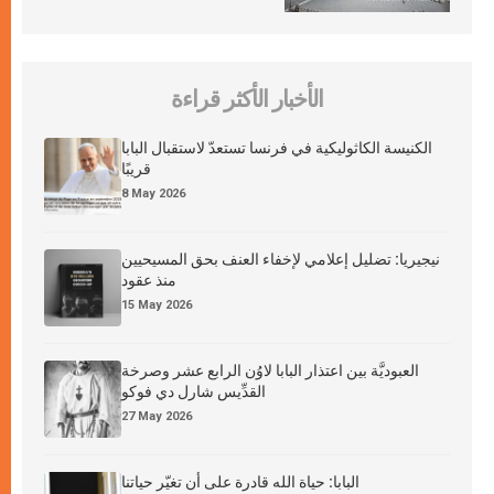
الأخبار الأكثر قراءة
الكنيسة الكاثوليكية في فرنسا تستعدّ لاستقبال البابا
قريبًا
8 May 2026
نيجيريا: تضليل إعلامي لإخفاء العنف بحق المسيحيين
منذ عقود
15 May 2026
العبوديَّة بين اعتذار البابا لاوُن الرابع عشر وصرخة
القدِّيس شارل دي فوكو
27 May 2026
البابا: حياة الله قادرة على أن تغيّر حياتنا