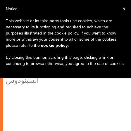
AR
Notice
x
This website or its third party tools use cookies, which are
necessary to its functioning and required to achieve the
purposes illustrated in the cookie policy. If you want to know
"يجب على الأديان أن تتصدى لجميع
more or withdraw your consent to all or some of the cookies,
please refer to the
cookie policy
.
أنواع الكراهية"
By closing this banner, scrolling this page, clicking a link or
continuing to browse otherwise, you agree to the use of cookies.
البطريرك طوال يذكّر بتوصيات
السينودوس