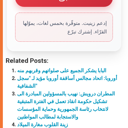
إدعم زينيت. متوفّرة بخمس لغات، يموّلها
القرّاء. إشترك تبرّع
Related Posts:
البابا يشكر الجميع على صلواتهم وقربهم منه
أوروبا: اتحاد مجالس أساقفة أوروبا مؤيد لـ "سجل
الشفافية"
المطران درويش: نهيب بالمسؤولين المبادرة الى
تشكيل حكومة انقاذ تعمل في الفترة المتبقية
لانتخاب رئاسة الجمهورية وحماية المؤسسات
والاستجابة لمطالب المواطنين
زينة القلوب مغارة الميلاد