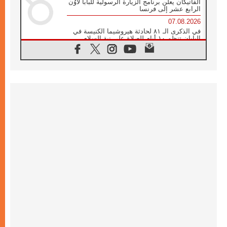
الفاتيكان يعلن برنامج الزيارة الرسولية للبابا لاوُن
الرابع عشر إلى فرنسا
07.08.2026
في الذكرى الـ ٨١ لحادثة هيروشيما الكنيسة في
اليابان تنظم ١٠ أيام للصلاة على نية السلام
07.08.2026
الكنيسة في الأوروغواي: زيارة البابا ستعزز
الإيمان والرجاء
06.08.2026
الاجتماع الشهري للمطارنة الموارنة
06.08.2026
الكاردينال روسي: زيارة البابا لاوُن إلى الأرجنتين
هي تكريم للبابا فرنسيس
06.08.2026
زيارة البابا إلى البيرو ستكون زمن نعمة ومصالحة
ورجاء
06.08.2026
الكاردينال بارولين في المكسيك: علينا أن نكون
حاضرين إلى جانب المهمشين والمهاجرين
والأجانب
06.08.2026
البابا لاوُن الرابع عشر للشباب في أسيزي:
"أوروبا والعالم يبحثان اليوم عن قديسين جُدد
فيكم"