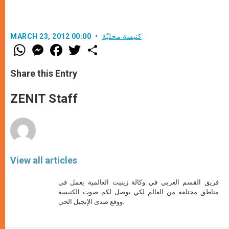
كنيسة محليّة
MARCH 23, 2012 00:00
W
M
F
T
S
h
e
a
w
h
a
s
c
i
a
t
s
e
t
r
Share this Entry
s
e
b
t
e
A
n
o
e
p
g
o
r
ZENIT Staff
p
e
k
r
View all articles
فريق القسم العربي في وكالة زينيت العالمية يعمل في
مناطق مختلفة من العالم لكي يوصل لكم صوت الكنيسة
ووقع صدى الإنجيل الحي.