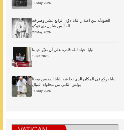
15 May 2026
العبوديَّة بين اعتذار البابا لاوُن الرابع عشر وصرخة
القدِّيس شارل دي فوكو
27 May 2026
البابا: حياة الله قادرة على أن تغيّر حياتنا
1 Jun 2026
البابا يركع في المكان الذي نجا فيه البابا القديس يوحنا
بولس الثاني من محاولة اغتيال
13 May 2026