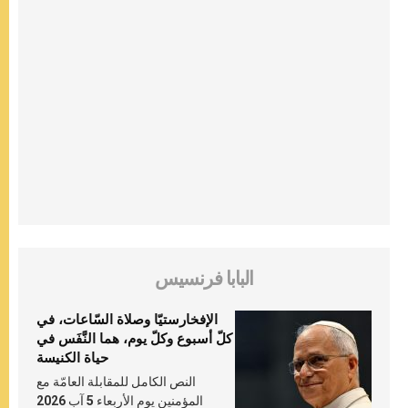
البابا فرنسيس
الإفخارستيّا وصلاة السّاعات، في
كلّ أسبوع وكلّ يوم، هما النَّفَس في
حياة الكنيسة
النص الكامل للمقابلة العامّة مع
المؤمنين يوم الأربعاء 5 آب 2026