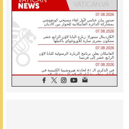
07.08.2026
صدور بيان ختامي لأول لقاء مسيحي كونفوشي
بمشاركة الدائرة الفاتيكانية للحوار بين الأديان
07.08.2026
الكاردينال ستورلا: زيارة البابا لاوُن الرابع عشر
ستكون بشرى سارة للأوروغواي بأكملها
07.08.2026
الفاتيكان يعلن برنامج الزيارة الرسولية للبابا لاوُن
الرابع عشر إلى فرنسا
07.08.2026
في الذكرى الـ ٨١ لحادثة هيروشيما الكنيسة في
اليابان تنظم ١٠ أيام للصلاة على نية السلام
07.08.2026
الكنيسة في الأوروغواي: زيارة البابا ستعزز
الإيمان والرجاء
06.08.2026
الاجتماع الشهري للمطارنة الموارنة
06.08.2026
الكاردينال روسي: زيارة البابا لاوُن إلى الأرجنتين
هي تكريم للبابا فرنسيس
06.08.2026