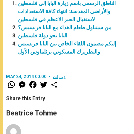
الناطق الرسمي باسم زيارة البابا إلى فلسطين
والأراضي المقدسة: انتهاء كافة الاستعدادات
لاستقبال الحبر الاعظم في فلسطين
من سيتناول طعام الغداء مع البابا فرنسيس؟
البابا نحو دولة فلسطين
إليكم مضمون اللقاء الخاص بين البابا فرنسيس
والبطريرك المسكوني برثلماوس الأول
زيارات
MAY 24, 2014 00:00
W
M
F
T
S
h
e
a
w
h
a
s
c
i
a
t
s
e
t
r
Share this Entry
s
e
b
t
e
A
n
o
e
p
g
o
r
Beatrice Tohme
p
e
k
r