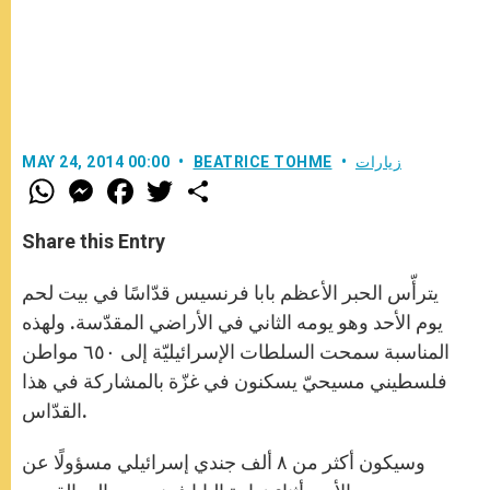
زيارات
BEATRICE TOHME
MAY 24, 2014 00:00
W
M
F
T
S
h
e
a
w
h
a
s
c
i
a
t
s
e
t
r
Share this Entry
s
e
b
t
e
A
n
o
e
p
g
o
r
يترأّس الحبر الأعظم بابا فرنسيس قدّاسًا في بيت لحم
p
e
k
r
يوم الأحد وهو يومه الثاني في الأراضي المقدّسة. ولهذه
المناسبة سمحت السلطات الإسرائيليّة إلى ٦٥٠ مواطن
فلسطيني مسيحيّ يسكنون في غزّة بالمشاركة في هذا
القدّاس.
وسيكون أكثر من ٨ ألف جندي إسرائيلي مسؤولًا عن