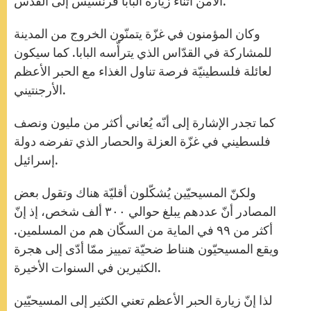
الأمن أثناء زيارة البابا فرنسيس إلى القدس.
وكان المؤمنون في غزّة يتمنّون الخروج من المدينة
للمشاركة في القدّاس الذي يترأّسه البابا. كما سيكون
لعائلة فلسطينيّة فرصة تناول الغذاء مع الحبر الأعظم
الأرجنتيني.
كما تجدر الإشارة إلى أنّه يُعاني أكثر من مليون ونصف
فلسطيني في غزّة العزلة والحصار الذي تفرضه دولة
إسرائيل.
ولكنّ المسيحيّين يُشكّلون أقليّة هناك وتقول بعض
المصادر أنّ عددهم يبلغ حوالي ٣٠٠ ألف شخص، إذ إنّ
أكثر من ٩٩ في الماية من السكّان هم من المسلمين.
ويقع المسيحيّون هنناط ضحيّة تمييز ممّا أدّى إلى هجرة
الكثيرين في السنوات الأخيرة.
لذا إنّ زيارة الحبر الأعظم تعني الكثير إلى المسيحيّين