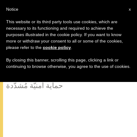
AR
Notice
x
This website or its third party tools use cookies, which are
necessary to its functioning and required to achieve the
purposes illustrated in the cookie policy. If you want to know
إسرائيل تسمح لـ٦٥٠ مسيحيّ من
more or withdraw your consent to all or some of the cookies,
please refer to the
cookie policy
.
غزّة بالمشاركة في قدّاس البابا في
بيت لحم
By closing this banner, scrolling this page, clicking a link or
continuing to browse otherwise, you agree to the use of cookies.
حماية أمنيّة مُشدّدة