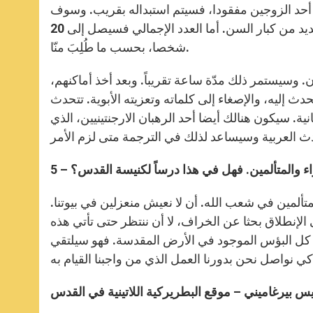
ن أحد الزوجين مفقودا، فسيتم استبداله بقريب. وسوف
تكون هنالك أيضاً أسر شابة وغيرها متقدمة بالسن. سيكون هناك العديد من كبار السن. أما العدد الإجمالي فسيصل إلى 20
شخصا، بحسب ما طُلِبَ منّا.
. وسيستمر ذلك مدّة ساعة تقريباً. وبعد أخذ أماكنهم،
 إليه، والإصغاء إلى كلماته وتعزيته الأبوية. تتحدث
نية. سيكون هنالك أيضا أحد الرهبان الارجنتينيين، الذي
فقراء والمتألمين. فهل في هذا درساً لكنيسة القدس؟
تألمين في شعب الله. أن لا نعيش منعزلين في بيوتنا.
لى الإنطلاق بحثا عن الخراف، لا أن ننتظر حتى تأتي هذه
يرى كل البؤس الموجود في الأرض المقدسة. فهو سيلتقي
يس بيرغاميني – موقع البطريركية اللاتينية في القدس