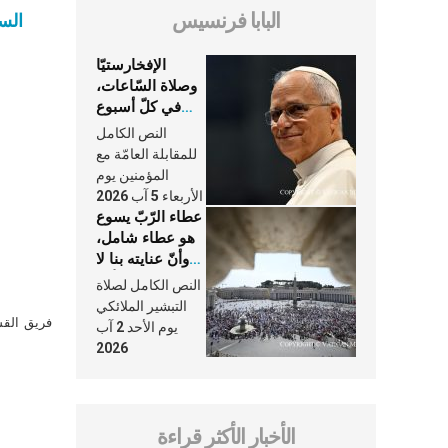
البابا فرنسيس
السل
الإفخارستيّا
وصلاة السّاعات،
في كلّ أسبوع
وكلّ يوم، هما
النص الكامل
النَّفَس في حياة
للمقابلة العامّة مع
الكنيسة
المؤمنين يوم
الأربعاء 5 آب 2026
عطاء الرّبّ يسوع
هو عطاء شامل،
وأنّ عنايته بنا لا
تغيب عنّا أبدًا
النص الكامل لصلاة
التبشير الملائكي
فريق القس
يوم الأحد 2 آب
2026
الأخبار الأكثر قراءة