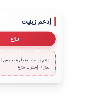
إدعم زينيت
تبرّع
إدعم زينيت. متوفّرة بخمس لغا
القرّاء. إشترك تبرّع