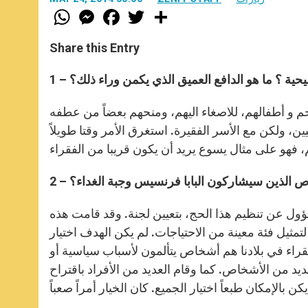
W
M
F
T
S
h
e
a
w
h
a
s
c
i
a
t
s
e
t
r
Share this Entry
s
e
b
t
e
A
n
o
e
p
g
o
r
 مسيحية ؟ ما هو الدافع العميق الذي يكمن وراء ذلك؟
p
e
k
r
م و أطفالهم، للاصغاء اليهم، ومنحهم بعضاً من عطفه
يين، ولكن مع الأسر الفقيرة. استغرق الأمر وقتا طويلاً
شخاص الذين سيشاركون البابا فرنسيس وجبة الغداء؟
ول عن تنظيم هذا الحج، بتعيين لجنة. وقد قامت هذه
لتمثيل فئة معينة من الاحتياجات. لم يكن الهدف اختيار
الفقراء في بلادنا هم أشخاص يتألمون لأسباب سياسية أو
لعديد من الأشخاص. كما وقام العديد من الأفراد باقتراح