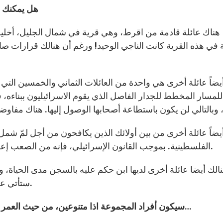
3 – هل يمكن
 في هذه القرية كانت الناجي الوحيد! ورغم أن هنالك قرارات صا
يضاً عائلة أخرى هي واحدة من العائلات الثماني والخمسين الت
للمسار المخطط للجدار الفاصل الذي يقوم الاسرائيليون ببناءه،
يضاً عائلة أخرى من بين أولائك الذين يكافحون من أجل لمّ شمل
الفلسطينية. بموجب القانون الإسرائيلي، فإنه من الصعب إعطاء الزوج الفلسطيني تصريح إقامة دائمة في القدس.
الك أيضا عائلة أخرى لديها ابن حكم عليه بالسجن مدى الحياة، 
ستأتي عائلة أخرى كذلك من قطاع غزة، الذي يمثّل سجناً كبيراً.
4 – سيكون أفراد المجموعة اذا متنوعين، من حيث العمر والمكان الذي سيأتون منه والمعاناة التي يعيشونها…