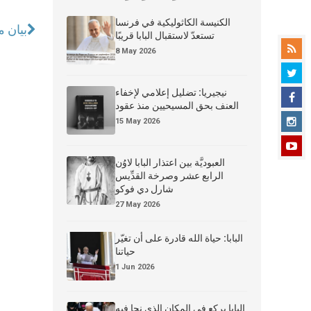
الكنيسة الكاثوليكية في فرنسا
بيان م
تستعدّ لاستقبال البابا قريبًا
8 May 2026
نيجيريا: تضليل إعلامي لإخفاء
العنف بحق المسيحيين منذ عقود
15 May 2026
العبوديَّة بين اعتذار البابا لاوُن
الرابع عشر وصرخة القدِّيس
شارل دي فوكو
27 May 2026
البابا: حياة الله قادرة على أن تغيّر
حياتنا
1 Jun 2026
البابا يركع في المكان الذي نجا فيه