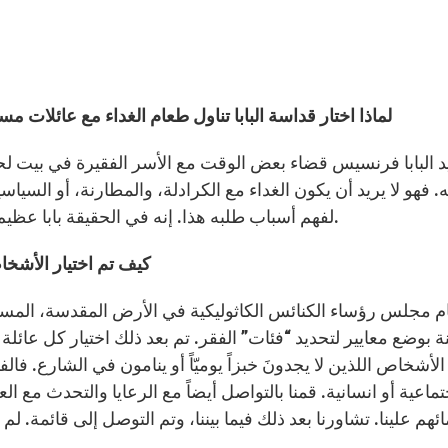
1 – لماذا اختار قداسة البابا تناول طعام الغداء مع عائلات
د البابا فرنسيس قضاء بعض الوقت مع الأسر الفقيرة في بيت لح
. فهو لا يريد أن يكون الغداء مع الكرادلة، والمطارنة، أو السياس
لفهم أسباب طلبه هذا. إنه في الحقيقة بابا عظيم، فهو على مثال يسوع يريد أن يكون قريبا من الفقراء.
2 – كيف تم اختيار الأ
ام مجلس رؤساء الكنائس الكاثوليكية في الأرض المقدسة، المسؤ
ة بوضع معايير لتحديد “فئات” الفقر. تم بعد ذلك اختيار كل عائلة 
الأشخاص اللذين لا يجدونَ خبزاً يوميّاً أو ينامون في الشارع. ف
تماعية أو انسانية. قمنا بالتواصل أيضاً مع الرعايا والتحدث مع ا