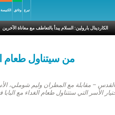
تبرع
وثائق
الكنيسة و
سوليّة
الكاردينال بارولين: السلام يبدأ بالتعاطف مع معا
من سيتناول طعام ال
لقدس – مقابلة مع المطران وليم شوملي، ال
تيار الأسر التي ستتناول طعام الغداء مع البا