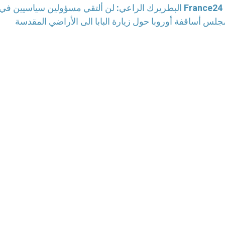
البطريرك الراعي: لن ألتقي مسؤولين سياسيين في إسرائيل، أنا ذاهب لألتقي بشعبي. تعليق على فيديو France24
جلس أساقفة أوروبا حول زيارة البابا الى الأراضي المقدسة