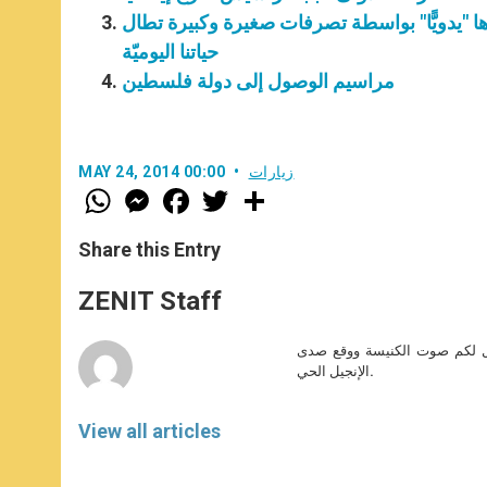
ؤها "يدويًّا" بواسطة تصرفات صغيرة وكبيرة تطال
حياتنا اليوميّة
مراسيم الوصول إلى دولة فلسطين
زيارات
MAY 24, 2014 00:00
W
M
F
T
S
h
e
a
w
h
a
s
c
i
a
t
s
e
t
r
Share this Entry
s
e
b
t
e
A
n
o
e
p
g
o
r
ZENIT Staff
p
e
k
r
صل لكم صوت الكنيسة ووقع صدى
الإنجيل الحي.
View all articles