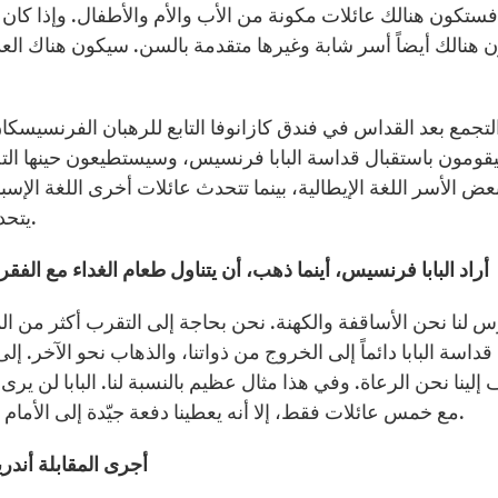
فستكون هنالك عائلات مكونة من الأب والأم والأطفال. وإذا كا
لتجمع بعد القداس في فندق كازانوفا التابع للرهبان الفرنسيسكان
ومون باستقبال قداسة البابا فرنسيس، وسيستطيعون حينها التحدث
عض الأسر اللغة الإيطالية، بينما تتحدث عائلات أخرى اللغة الإسبا
يتحدث العربية وسيساعد لذلك في الترجمة متى لزم الأمر.
5 – أراد البابا فرنسيس، أينما ذهب، أن يتناول طعام الغداء مع ال
س لنا نحن الأساقفة والكهنة. نحن بحاجة إلى التقرب أكثر من الم
قداسة البابا دائماً إلى الخروج من ذواتنا، والذهاب نحو الآخر. إ
 إلينا نحن الرعاة. وفي هذا مثال عظيم بالنسبة لنا. البابا لن 
مع خمس عائلات فقط، إلا أنه يعطينا دفعة جيّدة إلى الأمام كي نواصل نحن بدورنا العمل الذي من واجبنا القيام به.
أجرى المقابلة أندر