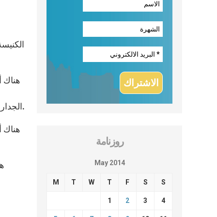
الكنيسة
هناك أ
الجدار، وبالتالي لن يكون باستطاعة أصحابها الوصول إليها. هناك مفاوضات جارية مع القضاء، ونأمل أن النتيجة ستكون إيجابية.
هناك أ
روزنامة
May 2014
هن
M
T
W
T
F
S
S
1
2
3
4