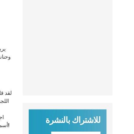
يري
وحنانه
لقد ق
اللجن
اج
للاشتراك بالنشرة
أسمائهم علينا. تشاورنا بعد ذلك فيما بيننا، وتم التوصل إلى قائمة. لم يكن بالإمكان طبعاً اختيار الجميع. كان الخيار أمراً صعباً!