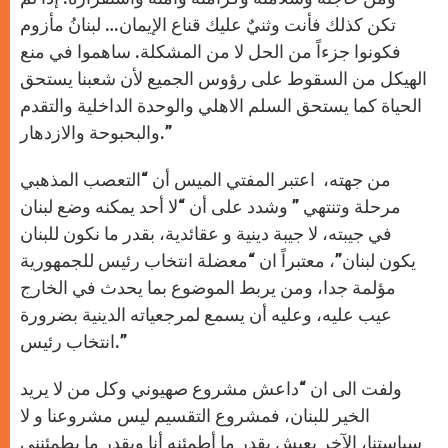
تكن كذلك فأنت وثنيٌ عليك قناع الإيمان… لبنانُ مأزوم
فكونوا جزءاً من الحل لا من المشكلة. ساهموا في منع
الهيكل من السقوط على رؤوس الجميع لأن شعبنا يستحق
الحياة كما يستحق السلم الاهلي والوحدة الداخلية والتقدم
والبحبوحة والازدهار.”
من جهته، اعتبر المفتي الميس أن “التعصب المذهبي
مرحلة وتنتهي ” وشدد على أن “لا أحد يمكنه وضع لبنان
في جيبته، لا جيبة دينية و عقائدية، بقدر ما نكون للبنان
يكون لبنان”، معتبراً ان “معضلة انتخاب رئيس للجمهورية
مؤلمة جدا، ومن يربط الموضوع بما يحدث في الخارج
عيب عليه، وعليه أن يسمع لمرجعياته الدينية بضرورة
انتخاب رئيس.”
ولفت الى ان “داعش مشروع صهيوني وكل من لا يريد
الخير للبنان، فمشروع التقسيم ليس مشروعنا و لا
سياستنا، الآخر يعيش بقدر ما أطمئنه أنا وبقدر ما يطمئنني