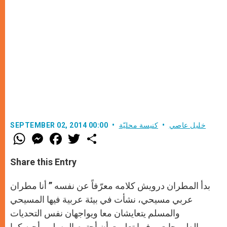
خليل عاصي
كنيسة محليّة
SEPTEMBER 02, 2014 00:00
W
M
F
T
S
h
e
a
w
h
a
s
c
i
a
t
s
e
t
r
Share this Entry
s
e
b
t
e
A
n
o
e
p
g
o
r
بدأ المطران درويش كلامه معرّفاً عن نفسه ” أنا مطران
p
e
k
r
عربي مسيحي، نشأت في بيئة عربية فيها المسيحي
والمسلم يتعايشان معا ويواجهان نفس التحديات
والطموحات. وفيها تعلمت أن أحترم المسلم وأحبه كما