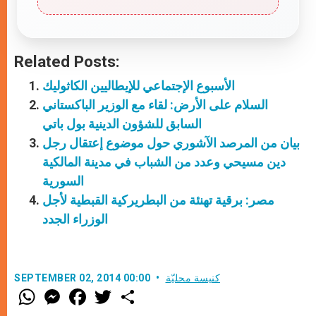
Related Posts:
الأسبوع الإجتماعي للإيطاليين الكاثوليك
السلام على الأرض: لقاء مع الوزير الباكستاني
السابق للشؤون الدينية بول باتي
بيان من المرصد الآشوري حول موضوع إعتقال رجل
دين مسيحي وعدد من الشباب في مدينة المالكية
السورية
مصر: برقية تهنئة من البطريركية القبطية لأجل
الوزراء الجدد
كنيسة محليّة
SEPTEMBER 02, 2014 00:00
W
M
F
T
S
h
e
a
w
h
a
s
c
i
a