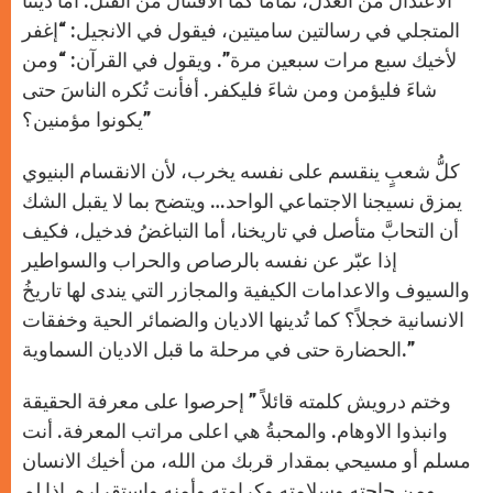
الاعتدال من العدل، تماماً كما الاقتتال من القتل. أما دينُنا
المتجلي في رسالتين ساميتين، فيقول في الانجيل: “إغفر
لأخيك سبع مرات سبعين مرة”. ويقول في القرآن: “ومن
شاءَ فليؤمن ومن شاءَ فليكفر. أفأنت تُكره الناسَ حتى
يكونوا مؤمنين؟”
كلُّ شعبٍ ينقسم على نفسه يخرب، لأن الانقسام البنيوي
يمزق نسيجنا الاجتماعي الواحد… ويتضح بما لا يقبل الشك
أن التحابَّ متأصل في تاريخنا، أما التباغضُ فدخيل، فكيف
إذا عبّر عن نفسه بالرصاص والحراب والسواطير
والسيوف والاعدامات الكيفية والمجازر التي يندى لها تاريخُ
الانسانية خجلاً؟ كما تُدينها الاديان والضمائر الحية وخفقات
الحضارة حتى في مرحلة ما قبل الاديان السماوية.”
وختم درويش كلمته قائلاً ” إحرصوا على معرفة الحقيقة
وانبذوا الاوهام. والمحبةُ هي اعلى مراتب المعرفة. أنت
مسلم أو مسيحي بمقدار قربك من الله، من أخيك الانسان
ومن حاجته وسلامته وكرامته وأمنه واستقراره. إذا لم