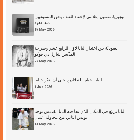
نيجيريا: تضليل إعلامي لإخفاء العنف بحق المسيحيين
منذ عقود
15 May 2026
العبوديَّة بين اعتذار البابا لاوُن الرابع عشر وصرخة
القدِّيس شارل دي فوكو
27 May 2026
البابا: حياة الله قادرة على أن تغيّر حياتنا
1 Jun 2026
البابا يركع في المكان الذي نجا فيه البابا القديس يوحنا
بولس الثاني من محاولة اغتيال
13 May 2026