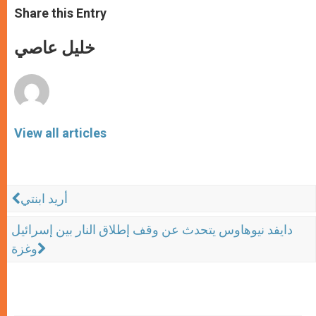
t
s
e
t
r
Share this Entry
s
e
b
t
e
A
n
o
e
p
g
o
r
خليل عاصي
p
e
k
r
View all articles
أريد ابنتي
دايفد نيوهاوس يتحدث عن وقف إطلاق النار بين إسرائيل
وغزة