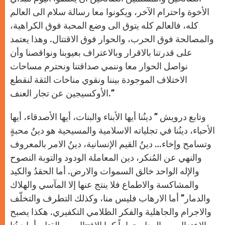
الأخوة واحترام الآخر، ويكونوا معا رسالة سلام الى العالم
كله، فالعالم كله يتوق الى وضع المحبة فوق الكراهية،
والمصالحة فوق الحرب، والحوار فوق الاقتتال. وهذا يعتمد
على قدرتنا بالاقرار وبالاعتراف بعيوبنا ونواقصنا وأن
نواصل الحوار معا وننمي صداقتنا ونحترم مساحات
الاختلاف الموجودة بيننا ونقوي مناخات الثقة لنقطع
الأوكسيجين عن تجار العنف.”
وتابع درويش ” دينُنا أيها الأبناء والبنات، أيها الأصدقاء، أيها
الأحباء، دينُنا في تجلياته الاسلامية والمسيحية هو دينُ محبةٍ
وتسامح وإخاء… دينُ القيم الإنسانية، دينُ الامر بالمعروف
والنهي عن المُنكر، دين المعاملة الودود والتوبة النصوح
والإله الواحد خالق السموات والارض. أما الحقدُ والكيد
والمشاكسة والاطماع فلا ينتج عنها إلا المآسي والهلاك
والدمار” أما الارهاب فليس منا، وكذلك التطرف والتخلّف
والاجرام والجاهلية والفكر الظلامي التكفيري. هكذا يصبح