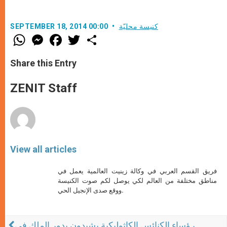
كنيسة محليّة
SEPTEMBER 18, 2014 00:00
W
M
F
T
S
h
e
a
w
h
a
s
c
i
a
t
s
e
t
r
Share this Entry
s
e
b
t
e
A
n
o
e
p
g
o
r
ZENIT Staff
p
e
k
r
View all articles
فريق القسم العربي في وكالة زينيت العالمية يعمل في
مناطق مختلفة من العالم لكي يوصل لكم صوت الكنيسة
ووقع صدى الإنجيل الحي.
رؤساء الكنائس الكاثوليكية يشيدون بدور الملك في