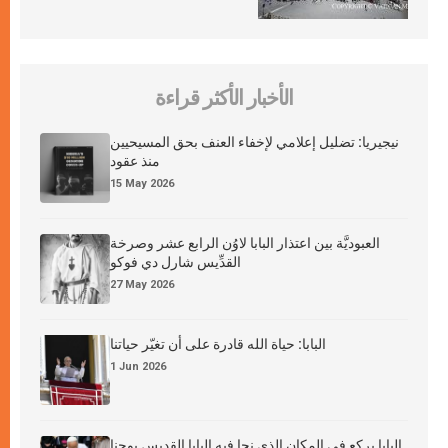
الأخبار الأكثر قراءة
نيجيريا: تضليل إعلامي لإخفاء العنف بحق المسيحيين
منذ عقود
15 May 2026
العبوديَّة بين اعتذار البابا لاوُن الرابع عشر وصرخة
القدِّيس شارل دي فوكو
27 May 2026
البابا: حياة الله قادرة على أن تغيّر حياتنا
1 Jun 2026
البابا يركع في المكان الذي نجا فيه البابا القديس يوحنا