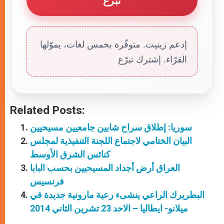
تبرّع
إدعم زينيت. متوفّرة بخمس لغات، يموّلها
القرّاء. إشترك تبرّع
Related Posts:
سوريا: إطلاق سراح شابين جامعيين مسيحيين
البيان الختامي لاجتماع اللجنة التنفيذية لمجلس
كنائس الشرق الأوسط
العراق أرض أجداد المسيحيين بحسب البابا
فرنسيس
البطريرك الراعي ينشىء رعية مارونية جديدة في
ميلانو- ايطاليا – الاحد 23 تشرين الثاني 2014