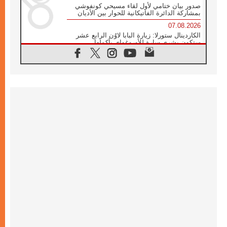
صدور بيان ختامي لأول لقاء مسيحي كونفوشي
بمشاركة الدائرة الفاتيكانية للحوار بين الأديان
07.08.2026
الكاردينال ستورلا: زيارة البابا لاوُن الرابع عشر
ستكون بشرى سارة للأوروغواي بأكملها
07.08.2026
الفاتيكان يعلن برنامج الزيارة الرسولية للبابا لاوُن
الرابع عشر إلى فرنسا
07.08.2026
في الذكرى الـ ٨١ لحادثة هيروشيما الكنيسة في
اليابان تنظم ١٠ أيام للصلاة على نية السلام
07.08.2026
الكنيسة في الأوروغواي: زيارة البابا ستعزز
الإيمان والرجاء
06.08.2026
الاجتماع الشهري للمطارنة الموارنة
06.08.2026
الكاردينال روسي: زيارة البابا لاوُن إلى الأرجنتين
هي تكريم للبابا فرنسيس
06.08.2026
زيارة البابا إلى البيرو ستكون زمن نعمة ومصالحة
ورجاء