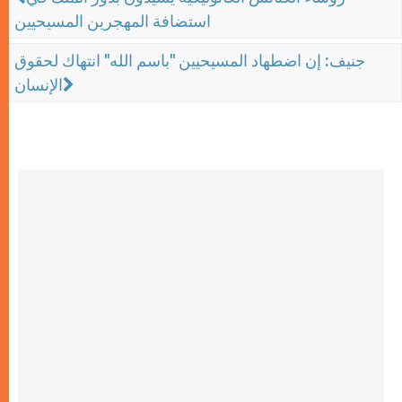
استضافة المهجرين المسيحيين
جنيف: إن اضطهاد المسيحيين "باسم الله" انتهاك لحقوق
الإنسان