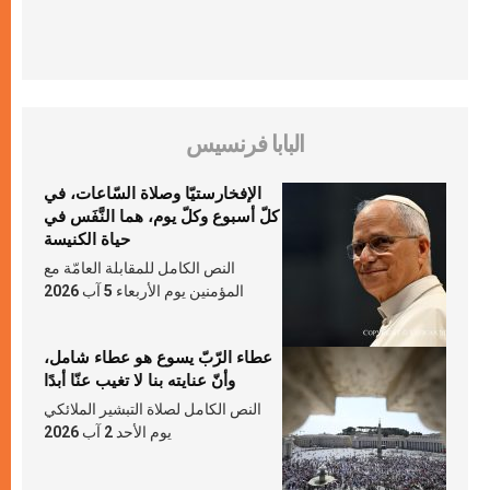
البابا فرنسيس
الإفخارستيّا وصلاة السّاعات، في
كلّ أسبوع وكلّ يوم، هما النَّفَس في
حياة الكنيسة
النص الكامل للمقابلة العامّة مع
المؤمنين يوم الأربعاء 5 آب 2026
عطاء الرّبّ يسوع هو عطاء شامل،
وأنّ عنايته بنا لا تغيب عنّا أبدًا
النص الكامل لصلاة التبشير الملائكي
يوم الأحد 2 آب 2026