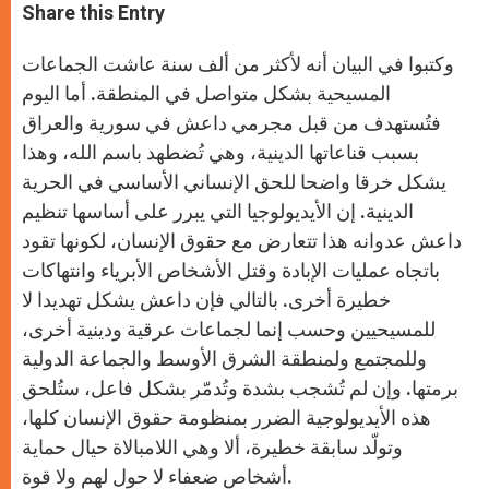
t
s
e
t
r
Share this Entry
s
e
b
t
e
A
n
o
e
p
g
o
r
وكتبوا في البيان أنه لأكثر من ألف سنة عاشت الجماعات
p
e
k
r
المسيحية بشكل متواصل في المنطقة. أما اليوم
فتُستهدف من قبل مجرمي داعش في سورية والعراق
بسبب قناعاتها الدينية، وهي تُضطهد باسم الله، وهذا
يشكل خرقا واضحا للحق الإنساني الأساسي في الحرية
الدينية. إن الأيديولوجيا التي يبرر على أساسها تنظيم
داعش عدوانه هذا تتعارض مع حقوق الإنسان، لكونها تقود
باتجاه عمليات الإبادة وقتل الأشخاص الأبرياء وانتهاكات
خطيرة أخرى. بالتالي فإن داعش يشكل تهديدا لا
للمسيحيين وحسب إنما لجماعات عرقية ودينية أخرى،
وللمجتمع ولمنطقة الشرق الأوسط والجماعة الدولية
برمتها. وإن لم تُشجب بشدة وتُدمّر بشكل فاعل، ستُلحق
هذه الأيديولوجية الضرر بمنظومة حقوق الإنسان كلها،
وتولّد سابقة خطيرة، ألا وهي اللامبالاة حيال حماية
أشخاص ضعفاء لا حول لهم ولا قوة.