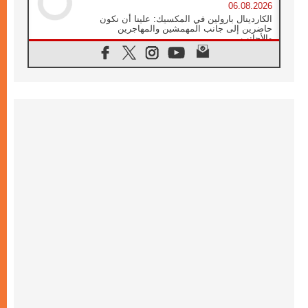
06.08.2026
الكاردينال بارولين في المكسيك: علينا أن نكون
حاضرين إلى جانب المهمشين والمهاجرين
والأجانب
06.08.2026
البابا لاوُن الرابع عشر للشباب في أسيزي:
"أوروبا والعالم يبحثان اليوم عن قديسين جُدد
فيكم"
06.08.2026
البابا في أسيزي يتحدث إلى الشباب المشاركين
في لقاء الشباب الفرنسيسكاني
06.08.2026
البابا لاوُن الرابع عشر يبرق معزيا بوفاة
الكاردينال جوليو دوارتي لانغا
05.08.2026
في مقابلته العامة مع المؤمنين البابا لاوُن الرابع
عشر يواصل الحديث عن الدستور في الليتورجيا
المقدسة مسلطا الضوء على صلاة الكنيسة
05.08.2026
البابا لاوُن الرابع عشر يزور في تشرين الثاني
٢٠٢٦ أوروغواي والأرجنتين وبيرو
05.08.2026
خمسون عاما على استشهاد الأسقف الأرجنتيني
الطوباوي إنريكي أنجيليلي