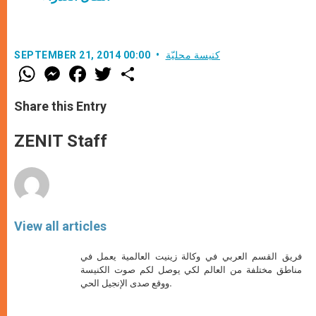
كنيسة محليّة
SEPTEMBER 21, 2014 00:00
W
M
F
T
S
h
e
a
w
h
a
s
c
i
a
t
s
e
t
r
Share this Entry
s
e
b
t
e
A
n
o
e
p
g
o
r
ZENIT Staff
p
e
k
r
View all articles
فريق القسم العربي في وكالة زينيت العالمية يعمل في
مناطق مختلفة من العالم لكي يوصل لكم صوت الكنيسة
ووقع صدى الإنجيل الحي.