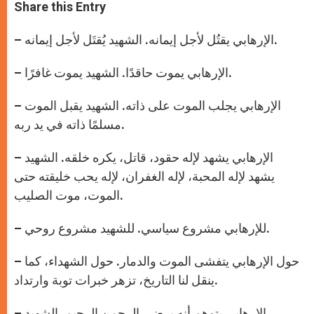
t
s
e
t
r
Share this Entry
s
e
b
t
e
A
n
o
e
p
g
o
r
– الإرهابي يقتُل لأجل إيمانه. الشهيد يُقتَل لأجل إيمانه.
p
e
k
r
– الإرهابي يموت حاقدًا. الشهيد يموت غافرًا.
– الإرهابي يجلب الموت على ذاته. الشهيد يقبل الموت
مسلمًا ذاته في يد ربه.
– الإرهابي يشهد لإله حقود، قاتل، يكره خلقه. الشهيد
يشهد لإله المحبة، لإله الغفران، لإله يحب خليقته حتى
الموت، موت الصليب.
– للإرهابي مشروع سياسي. للشهيد مشروع روحي.
– حول الإرهابي يتفشى الموت والدمار. حول الشهداء، كما
ينقل لنا التاريخ، تزهر خبرات توبة وارتداد.
– الإرهابي يتوهم أنه يرضي الرحمن الرحيم. الشهيد