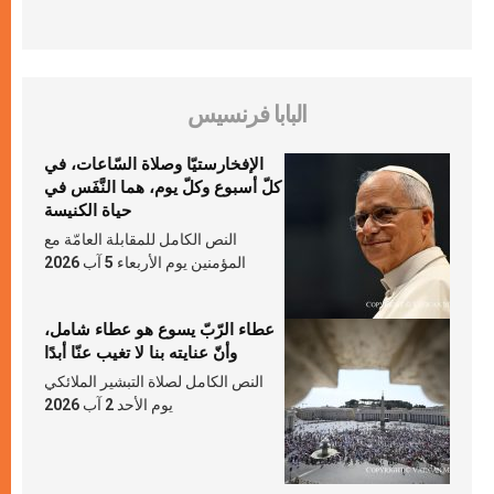
البابا فرنسيس
الإفخارستيّا وصلاة السّاعات، في
كلّ أسبوع وكلّ يوم، هما النَّفَس في
حياة الكنيسة
النص الكامل للمقابلة العامّة مع
المؤمنين يوم الأربعاء 5 آب 2026
عطاء الرّبّ يسوع هو عطاء شامل،
وأنّ عنايته بنا لا تغيب عنّا أبدًا
النص الكامل لصلاة التبشير الملائكي
يوم الأحد 2 آب 2026