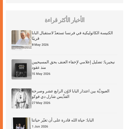
الأخبار الأكثر قراءة
الكنيسة الكاثوليكية في فرنسا تستعدّ لاستقبال البابا
قريبًا
8 May 2026
نيجيريا: تضليل إعلامي لإخفاء العنف بحق المسيحيين
منذ عقود
15 May 2026
العبوديَّة بين اعتذار البابا لاوُن الرابع عشر وصرخة
القدِّيس شارل دي فوكو
27 May 2026
البابا: حياة الله قادرة على أن تغيّر حياتنا
1 Jun 2026