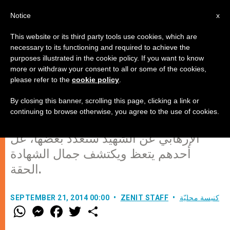
AR
Notice
x
This website or its third party tools use cookies, which are
necessary to its functioning and required to achieve the
purposes illustrated in the cookie policy. If you want to know
سبعة فوارق بين الإرهابي والشهيد
more or withdraw your consent to all or some of the cookies,
please refer to the
cookie policy
.
By closing this banner, scrolling this page, clicking a link or
يسمون الإرهابيين شهداء وهذا تدنيس
continuing to browse otherwise, you agree to the use of cookies.
لشرف الشهادة. هناك عدة فوارق تميز
الإرهابي عن الشهيد سنعدد بعضها، علّ
أحدهم يتعظ ويكتشف جمال الشهادة
الحقة.
كنيسة محليّة
ZENIT STAFF
SEPTEMBER 21, 2014 00:00
W
M
F
T
S
h
e
a
w
h
a
s
c
i
a