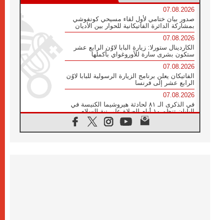
07.08.2026
صدور بيان ختامي لأول لقاء مسيحي كونفوشي
بمشاركة الدائرة الفاتيكانية للحوار بين الأديان
07.08.2026
الكاردينال ستورلا: زيارة البابا لاوُن الرابع عشر
ستكون بشرى سارة للأوروغواي بأكملها
07.08.2026
الفاتيكان يعلن برنامج الزيارة الرسولية للبابا لاوُن
الرابع عشر إلى فرنسا
07.08.2026
في الذكرى الـ ٨١ لحادثة هيروشيما الكنيسة في
اليابان تنظم ١٠ أيام للصلاة على نية السلام
07.08.2026
الكنيسة في الأوروغواي: زيارة البابا ستعزز
الإيمان والرجاء
06.08.2026
الاجتماع الشهري للمطارنة الموارنة
06.08.2026
الكاردينال روسي: زيارة البابا لاوُن إلى الأرجنتين
هي تكريم للبابا فرنسيس
06.08.2026
زيارة البابا إلى البيرو ستكون زمن نعمة ومصالحة
ورجاء