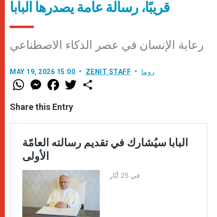
قريبًا، رسالة عامة يصدرها البابا
رعاية الإنسان في عصر الذكاء الاصطناعي
روما
ZENIT STAFF
MAY 19, 2026 15:00
W
M
F
T
S
h
e
a
w
h
a
s
c
i
a
t
s
e
t
r
Share this Entry
s
e
b
t
e
A
n
o
e
p
g
o
r
p
e
k
r