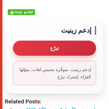
إدعم زينيت
تبرّع
إدعم زينيت. متوفّرة بخمس لغات، يموّلها
القرّاء. إشترك تبرّع
Related Posts: