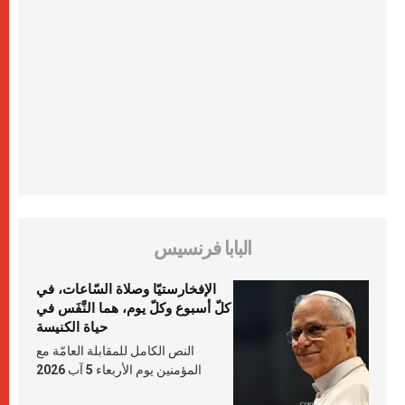
البابا فرنسيس
الإفخارستيّا وصلاة السّاعات، في
كلّ أسبوع وكلّ يوم، هما النَّفَس في
حياة الكنيسة
النص الكامل للمقابلة العامّة مع
المؤمنين يوم الأربعاء 5 آب 2026