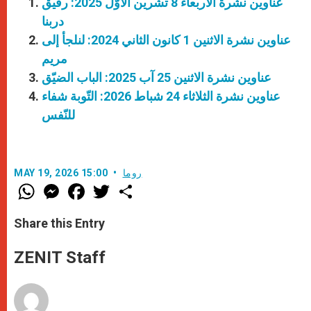
عناوين نشرة الأربعاء 8 تشرين الأوّل 2025: رفيق
دربنا
عناوين نشرة الاثنين 1 كانون الثاني 2024: لنلجأ إلى
مريم
عناوين نشرة الاثنين 25 آب 2025: الباب الضيّق
عناوين نشرة الثلاثاء 24 شباط 2026: التّوبة شفاء
للنّفس
روما
MAY 19, 2026 15:00
W
M
F
T
S
h
e
a
w
h
a
s
c
i
a
t
s
e
t
r
Share this Entry
s
e
b
t
e
A
n
o
e
p
g
o
r
ZENIT Staff
p
e
k
r