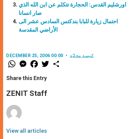
اورشليم القدس: الحجارة تتكلم عن ابن الله الذي
صار انسانا
احتمال زيارة للبابا بندكتس السادس عشر الى
الأراضي المقدسة
كنيسة محليّة
DECEMBER 25, 2006 00:00
W
M
F
T
S
h
e
a
w
h
a
s
c
i
a
t
s
e
t
r
Share this Entry
s
e
b
t
e
A
n
o
e
p
g
o
r
ZENIT Staff
p
e
k
r
View all articles