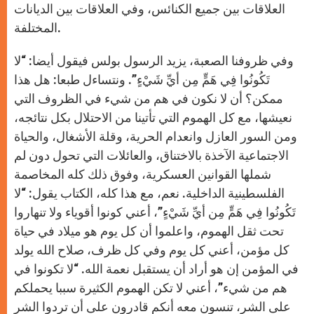
العلاقات بين جميع الكنائس، وفي العلاقات بين الديانات
المختلفة.
وفي ظروفنا الصعبة، يزيد الرسول بولس فيقول أيضا: “لا
تَكُونُوا فِي هَمٍّ مِن أيِّ شَيْءٍ”. ونتساءل طبعا: هل هذا
ممكن؟ أن لا نكون في هم من شيء في الظروف التي
نعيشها، مع كل الهموم التي تأتينا من الاحتلال بكل نتائجه،
ومن السور العازل وانعدام الحرية، وقلة الأشغال، والحياة
الاجتماعية الآخذة بالاختناق، والعائلات التي تحول دون لم
شملها القوانين العسكرية، وفوق ذلك كله المخاصمة
الفلسطينية الداخلية. نعم، مع هذا كله، الكتاب يقول: “لا
تَكُونُوا فِي هَمٍّ مِن أيِّ شَيْءٍ”، أعني كونوا أقوياء ولا تنهاروا
تحت ثقل الهموم، واعلموا أن كل يوم هو ميلاد في حياة
كل مؤمن، أعني كل يوم وفي كل ظرف، صلاح الله يولد
في المؤمن إن هو أراد أن يستقبل نعمة الله. “لا تكونوا في
هم من شيء”، أعني لا تكن الهموم الكثيرة سببا يحملكم
على الشر، تنسون معه أنكم قادرون على أن تردوا الشر