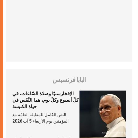
البابا فرنسيس
الإفخارستيّا وصلاة السّاعات، في
كلّ أسبوع وكلّ يوم، هما النَّفَس في
حياة الكنيسة
النص الكامل للمقابلة العامّة مع
المؤمنين يوم الأربعاء 5 آب 2026