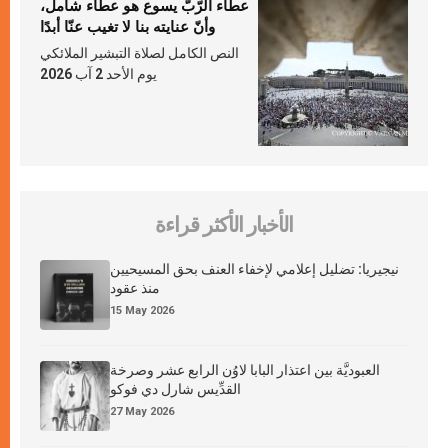
عطاء الرّبّ يسوع هو عطاء شامل،
وأنّ عنايته بنا لا تغيب عنّا أبدًا
النص الكامل لصلاة التبشير الملائكي
يوم الأحد 2 آب 2026
الأخبار الأكثر قراءة
نيجيريا: تضليل إعلامي لإخفاء العنف بحق المسيحيين
منذ عقود
15 May 2026
العبوديَّة بين اعتذار البابا لاوُن الرابع عشر وصرخة
القدِّيس شارل دي فوكو
27 May 2026