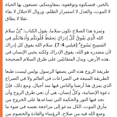
بالخير، فتسكتوه وتوقفوه، بمقاومتكم، تصنعون بها الحياة
لا الموت، والعدل لا استمرار الظلم، وزوال الاحتلال لا بقاء
ثقلا لا يطاق.
وثمرة هذا الصلاح تكون سلاما. يقول الكتاب: “إنَّ سلامَ
الله الَّذِي يَفُوقُ كُلَّ إدرَاكٍ يَحفَظُ قُلُوبَكُم وَأَذهَانَكُم فِي
المَسِيحِ يَسُوع” (فيلبي 4: 7). سلام الله يفوق كل إدراك
لأن مصدره هو الله، يفوق الإدراك ولكنه يحيي الإنسان في
هذه الأرض، ويدل المتقاتلين على طرق السلام الصحيحة.
طريقة الروح هذه التي يصفها الرسول بولس ليست طبعا
الطريقة المتبعة في الصراعات في العالم ولا في الصراع
الذي يمزق هنا أرضنا والناس فيها منذ أجيال. ومع ذلك، فإنّ
دعوة الإنسانية، وكلِّ إنسان، هي أن تعي طرق الروح وأن
تجد فيها النور والحكمة التي تساعدها على الخروج من
مآزق الموت. الكل مدعو إلى مراجعة نفسه في ضوء ما
وضع الله فيه من صلاح، الرؤساء والقادة والخصوم من