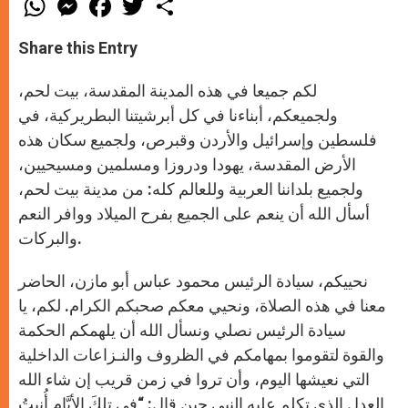
h
e
a
w
h
a
s
c
i
a
t
s
e
t
r
Share this Entry
s
e
b
t
e
A
n
o
e
p
g
o
r
لكم جميعا في هذه المدينة المقدسة، بيت لحم،
p
e
k
r
ولجميعكم، أبناءنا في كل أبرشيتنا البطريركية، في
فلسطين وإسرائيل والأردن وقبرص، ولجميع سكان هذه
الأرض المقدسة، يهودا ودروزا ومسلمين ومسيحيين،
ولجميع بلداننا العربية وللعالم كله: من مدينة بيت لحم،
أسأل الله أن ينعم على الجميع بفرح الميلاد ووافر النعم
والبركات.
نحييكم، سيادة الرئيس محمود عباس أبو مازن، الحاضر
معنا في هذه الصلاة، ونحيي معكم صحبكم الكرام. لكم، يا
سيادة الرئيس نصلي ونسأل الله أن يلهمكم الحكمة
والقوة لتقوموا بمهامكم في الظروف والنـزاعات الداخلية
التي نعيشها اليوم، وأن تروا في زمن قريب إن شاء الله
العدل الذي تكلم عليه النبي حين قال: “فِي تِلكَ الأيَّامِ أُنبِتُ