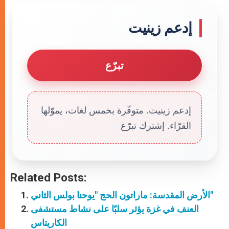
إدعم زينيت
تبرّع
إدعم زينيت. متوفّرة بخمس لغات، يموّلها
القرّاء. إشترك تبرّع
Related Posts:
الأرض المقدسة: ماراتون الحج "يوحنا بولس الثاني"
العنف في غزة يؤثر سلبًا على نشاط مستشفى
الكاريتاس