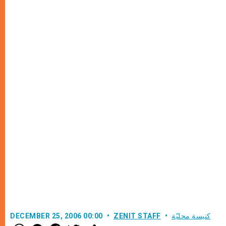
كنيسة محليّة
ZENIT STAFF
DECEMBER 25, 2006 00:00
W
M
F
T
S