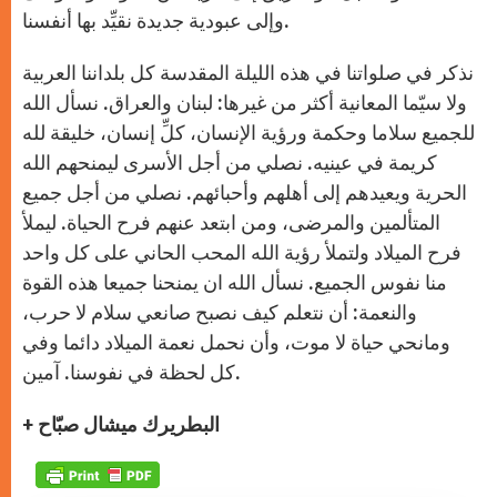
وإلى عبودية جديدة نقيِّد بها أنفسنا.
نذكر في صلواتنا في هذه الليلة المقدسة كل بلداننا العربية
ولا سيّما المعانية أكثر من غيرها: لبنان والعراق. نسأل الله
للجميع سلاما وحكمة ورؤية الإنسان، كلِّ إنسان، خليقة لله
كريمة في عينيه. نصلي من أجل الأسرى ليمنحهم الله
الحرية ويعيدهم إلى أهلهم وأحبائهم. نصلي من أجل جميع
المتألمين والمرضى، ومن ابتعد عنهم فرح الحياة. ليملأ
فرح الميلاد ولتملأ رؤية الله المحب الحاني على كل واحد
منا نفوس الجميع. نسأل الله ان يمنحنا جميعا هذه القوة
والنعمة: أن نتعلم كيف نصبح صانعي سلام لا حرب،
ومانحي حياة لا موت، وأن نحمل نعمة الميلاد دائما وفي
كل لحظة في نفوسنا. آمين.
+ البطريرك ميشال صبّاح