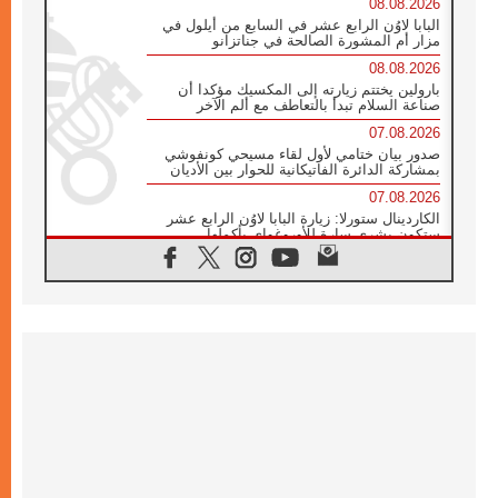
08.08.2026
البابا لاوُن الرابع عشر في السابع من أيلول في
مزار أم المشورة الصالحة في جناتزانو
08.08.2026
بارولين يختتم زيارته إلى المكسيك مؤكدا أن
صناعة السلام تبدأ بالتعاطف مع ألم الآخر
07.08.2026
صدور بيان ختامي لأول لقاء مسيحي كونفوشي
بمشاركة الدائرة الفاتيكانية للحوار بين الأديان
07.08.2026
الكاردينال ستورلا: زيارة البابا لاوُن الرابع عشر
ستكون بشرى سارة للأوروغواي بأكملها
07.08.2026
الفاتيكان يعلن برنامج الزيارة الرسولية للبابا لاوُن
الرابع عشر إلى فرنسا
07.08.2026
في الذكرى الـ ٨١ لحادثة هيروشيما الكنيسة في
اليابان تنظم ١٠ أيام للصلاة على نية السلام
07.08.2026
الكنيسة في الأوروغواي: زيارة البابا ستعزز
الإيمان والرجاء
06.08.2026
الاجتماع الشهري للمطارنة الموارنة