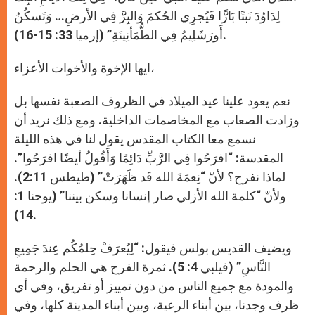
لِدَاوُدَ نَبتًا بَارًّا فَيُجرِي الحُكمَ وَالبِرَّّ فِي الأرضِ… وَتَسكُنُ
أَورَشَلِيمُ فِي الطُّمَأنِينَةِ” (إرميا 33: 15-16).
ايها الإخوة والأخوات الأعزاء،
نعم يعود علينا عيد الميلاد في الظروف الصعبة نفسها بل
وزادت الصعاب مع المخاصمات الداخلية. ومع ذلك نريد أن
نسمع معا الكتاب المقدس يقول لنا في هذه الليلة
المقدسة: “افرَحُوا فِي الرَّبِّ دَائِمًا وَأَقُولُ أيضًا افرَحُوا”.
لماذا نفرح؟ لأنّ “نِعمَةَ الله قَد ظَهَرَتْ” (طيطس 2:11).
ولأنّ “كلمة الله الأزلي صار إنسانا وسكن بيننا” (يوحنا 1:
14).
ويضيف القديس بولس فيقول: “لِيُعرَفْ حِلمُكُم عِندَ جَمِيعِ
النَّاسِ” (فيلبي 4: 5). ثمرة الفرح هي الحلم والرحمة
والمودة مع جميع الناس من دون تمييز أو تفريق، وفي أي
ظرف وجدنا، بين أبناء الرعية، وبين أبناء المدينة كلها، وفي