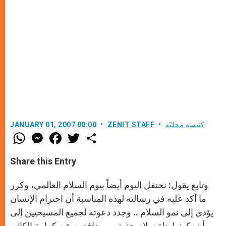
كنيسة محليّة
ZENIT STAFF
JANUARY 01, 2007 00:00
W
M
F
T
S
h
e
a
w
h
a
s
c
i
a
t
s
e
t
r
Share this Entry
s
e
b
t
e
A
n
o
e
p
g
o
r
وتابع يقول: نحتفل اليوم أيضاً بيوم السلام العالمي، وكرر
p
e
k
r
ما أكد عليه في رسالته لهذه المناسبة أن احترام الإنسان
يؤدي إلى نمو السلام .. وجدد دعوته لجميع المسيحيين إلى
أن يكونوا بناة سلام حقيقي ومدافعين عن كرامة الكائن