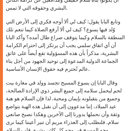
البشري وحقوقه التي لا تمس.
وتابع البابا يقول: كيف لي ألا أوجه فكري إلى الأرض التي
وُلد فيها يسوع؟ كيف لي ألا أرفع الصلاة كيما تنعم تلك
المنطقة بالسلام وكيما يتوقف صراع طال أمده؟ وأكد البابا
أن أي اتفاق سلمي يجب أن يرتكز إلى احترام الكرامة
البشرية، مذكراً بأن هذه المسؤولية تقع أيضاً على عاتق
الجماعة الدولية المدعوة إلى توحيد الجهود من أجل بناء
عالم تُحترم فيه حقوق الإنسان الأساسية.
وقال البابا إن يسوع المسيح تجسد وولد في مغارة بيت
لحم ليحمل سلامه إلى جميع البشر ذوي الإرادة الصالحة،
وجميع من يتقبلونه بإيمان ومحبة. لذا فإن السلام هو هبة
عيد الميلاد، إننا مدعوون إلى أن نقبل هذه الهبة بتواضع
وثقة وأن نحملها بدورنا إلى الآخرين وهكذا نصبح صانعي
سلام. فلنطلب إلى العذراء مريم أن تنير أعيننا كيما نرى
وجه المسيح في وجه كل كائن بشري قلب السلام.