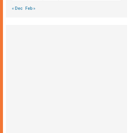
« Dec
Feb »