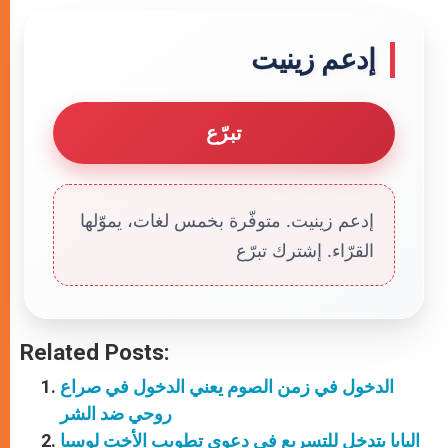
إدعم زينيت
تبرّع
إدعم زينيت. متوفّرة بخمس لغات، يموّلها
القرّاء. إشترك تبرّع
Related Posts:
الدخول في زمن الصوم يعني الدخول في صراع
روحي ضد الشر
البابا يتدخل للتسريع في دعوى تطويب الأخت لوسيا