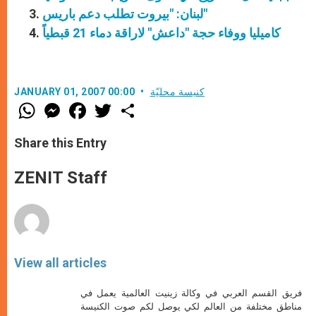
لبنان: "بيروت تطلب دعم باريس"
كاميليا ووفاء حجة "داعش" لاراقة دماء 21 قبطياً
كنيسة محليّة
JANUARY 01, 2007 00:00
W
M
F
T
S
h
e
a
w
h
a
s
c
i
a
t
s
e
t
r
Share this Entry
s
e
b
t
e
A
n
o
e
p
g
o
r
ZENIT Staff
p
e
k
r
View all articles
فريق القسم العربي في وكالة زينيت العالمية يعمل في
مناطق مختلفة من العالم لكي يوصل لكم صوت الكنيسة