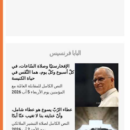
البابا فرنسيس
الإفخارستيّا وصلاة السّاعات، في
كلّ أسبوع وكلّ يوم، هما النَّفَس في
حياة الكنيسة
النص الكامل للمقابلة العامّة مع
المؤمنين يوم الأربعاء 5 آب 2026
عطاء الرّبّ يسوع هو عطاء شامل،
وأنّ عنايته بنا لا تغيب عنّا أبدًا
النص الكامل لصلاة التبشير الملائكي
يوم الأحد 2 آب 2026