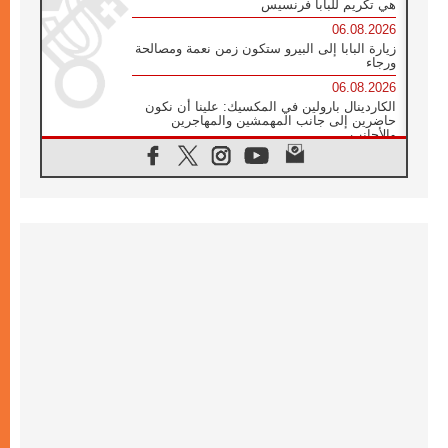
هي تكريم للبابا فرنسيس
06.08.2026
زيارة البابا إلى البيرو ستكون زمن نعمة ومصالحة
ورجاء
06.08.2026
الكاردينال بارولين في المكسيك: علينا أن نكون
حاضرين إلى جانب المهمشين والمهاجرين
والأجانب
06.08.2026
البابا لاوُن الرابع عشر للشباب في أسيزي:
"أوروبا والعالم يبحثان اليوم عن قديسين جُدد
فيكم"
06.08.2026
البابا في أسيزي يتحدث إلى الشباب المشاركين
في لقاء الشباب الفرنسيسكاني
06.08.2026
البابا لاوُن الرابع عشر يبرق معزيا بوفاة
الكاردينال جوليو دوارتي لانغا
05.08.2026
في مقابلته العامة مع المؤمنين البابا لاوُن الرابع
عشر يواصل الحديث عن الدستور في الليتورجيا
المقدسة مسلطا الضوء على صلاة الكنيسة
05.08.2026
البابا لاوُن الرابع عشر يزور في تشرين الثاني