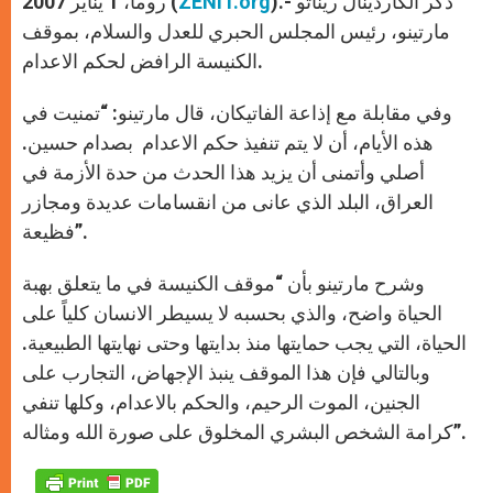
).- ذكّر الكاردينال ريناتو
ZENIT.org
روما، 1 يناير 2007 (
p
e
k
r
مارتينو، رئيس المجلس الحبري للعدل والسلام، بموقف
الكنيسة الرافض لحكم الاعدام.
وفي مقابلة مع إذاعة الفاتيكان، قال مارتينو: “تمنيت في
هذه الأيام، أن لا يتم تنفيذ حكم الاعدام بصدام حسين.
أصلي وأتمنى أن يزيد هذا الحدث من حدة الأزمة في
العراق، البلد الذي عانى من انقسامات عديدة ومجازر
فظيعة”.
وشرح مارتينو بأن “موقف الكنيسة في ما يتعلق بهبة
الحياة واضح، والذي بحسبه لا يسيطر الانسان كلياً على
الحياة، التي يجب حمايتها منذ بدايتها وحتى نهايتها الطبيعية.
وبالتالي فإن هذا الموقف ينبذ الإجهاض، التجارب على
الجنين، الموت الرحيم، والحكم بالاعدام، وكلها تنفي
كرامة الشخص البشري المخلوق على صورة الله ومثاله”.