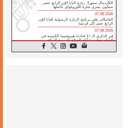
الكاردينال ستورلا: زيارة البابا لاوُن الرابع عشر
ستكون بشرى سارة للأوروغواي بأكملها
07.08.2026
الفاتيكان يعلن برنامج الزيارة الرسولية للبابا لاوُن
الرابع عشر إلى فرنسا
07.08.2026
في الذكرى الـ ٨١ لحادثة هيروشيما الكنيسة في
اليابان تنظم ١٠ أيام للصلاة على نية السلام
07.08.2026
الكنيسة في الأوروغواي: زيارة البابا ستعزز
الإيمان والرجاء
06.08.2026
الاجتماع الشهري للمطارنة الموارنة
06.08.2026
الكاردينال روسي: زيارة البابا لاوُن إلى الأرجنتين
هي تكريم للبابا فرنسيس
06.08.2026
زيارة البابا إلى البيرو ستكون زمن نعمة ومصالحة
ورجاء
06.08.2026
الكاردينال بارولين في المكسيك: علينا أن نكون
حاضرين إلى جانب المهمشين والمهاجرين
والأجانب