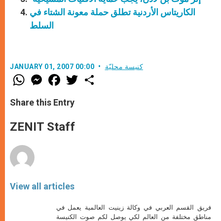
الكاريتاس الأردنية تطلق حملة معونة الشتاء في
السلط
كنيسة محليّة
JANUARY 01, 2007 00:00
W
M
F
T
S
h
e
a
w
h
a
s
c
i
a
t
s
e
t
r
Share this Entry
s
e
b
t
e
A
n
o
e
p
g
o
r
ZENIT Staff
p
e
k
r
View all articles
فريق القسم العربي في وكالة زينيت العالمية يعمل في
مناطق مختلفة من العالم لكي يوصل لكم صوت الكنيسة