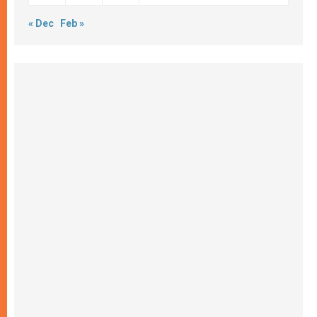
« Dec
Feb »