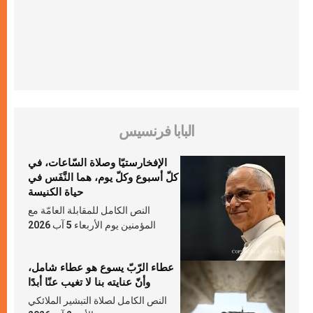
البابا فرنسيس
الإفخارستيّا وصلاة السّاعات، في
كلّ أسبوع وكلّ يوم، هما النَّفَس في
حياة الكنيسة
النص الكامل للمقابلة العامّة مع
المؤمنين يوم الأربعاء 5 آب 2026
عطاء الرّبّ يسوع هو عطاء شامل،
وأنّ عنايته بنا لا تغيب عنّا أبدًا
النص الكامل لصلاة التبشير الملائكي