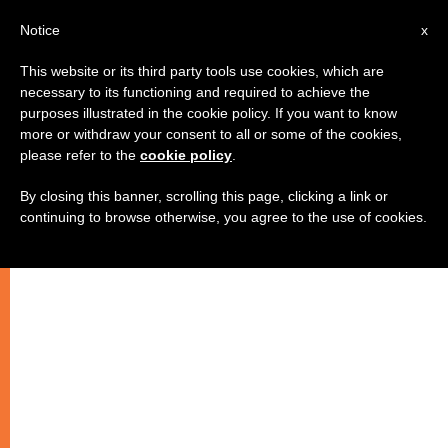
AR
Notice
x
This website or its third party tools use cookies, which are
necessary to its functioning and required to achieve the
purposes illustrated in the cookie policy. If you want to know
الكاردينال مارتينو: الكنيسة ترفض
more or withdraw your consent to all or some of the cookies,
please refer to the
cookie policy
.
حكم الإعدام
By closing this banner, scrolling this page, clicking a link or
continuing to browse otherwise, you agree to the use of cookies.
موقف الكنيسة واضح