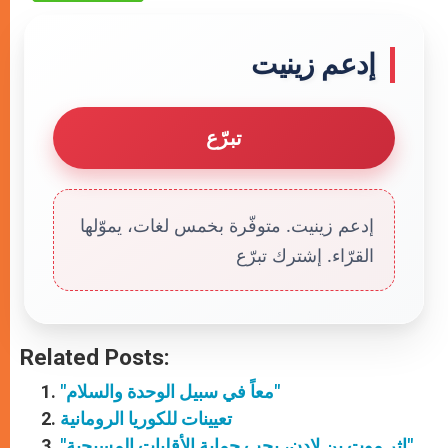
إدعم زينيت
تبرّع
إدعم زينيت. متوفّرة بخمس لغات، يموّلها
القرّاء. إشترك تبرّع
Related Posts:
"معاً في سبيل الوحدة والسلام"
تعيينات للكوريا الرومانية
"إثر موت بن لادن، يجب حماية الأقليات المسيحية"