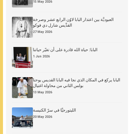
15 May 2026
العبوديَّة بين اعتذار البابا لاوُن الرابع عشر وصرخة
القدِّيس شارل دي فوكو
27 May 2026
البابا: حياة الله قادرة على أن تغيّر حياتنا
1 Jun 2026
البابا يركع في المكان الذي نجا فيه البابا القديس يوحنا
بولس الثاني من محاولة اغتيال
13 May 2026
الليتورجيَّا في سرّ الكنيسة
20 May 2026