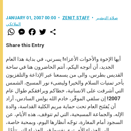
صلاة التبشير
ZENIT STAFF
JANUARY 01, 2007 00:00
الملائكي
W
M
F
T
S
h
e
a
w
h
a
s
c
i
a
t
s
e
t
r
Share this Entry
s
e
b
t
e
A
n
o
e
p
g
o
r
أيها الإخوة والأخوات الأعزاء! يسرني، في بداية هذا العام
p
e
k
r
الجديد، أن أتوجه اليكم، أنتم الحاضرون هنا في ساحة
القديس بطرس، والى من يسمعنا عبر الإذاعة والتلفزيون
بأحر تمنيات السلام والخير! وليضىء نور المسيح، الشمس
التي أشرقت على الانسانية، خطاكم ويرافقكم طوال عام
2007! إن سلفي الموقّر، خادم الله بولس السادس، أراد
أن يُفتَتح العام تحت حماية مريم الكلية القداسة، والدة
الإله. والجماعة المسيحية، التي لم تتوقف، هذه الأيام، عن
السجود أمام المغارة، توجّه أنظارها اليوم، وبمحبة خاصة،
الى العذراء الأم. ترى نفسها في العذراء التي تتأمّل