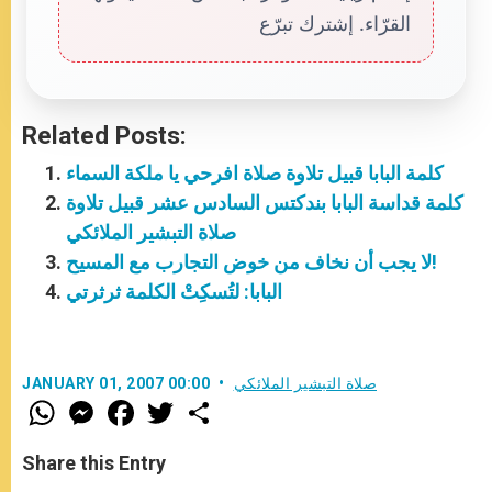
القرّاء. إشترك تبرّع
Related Posts:
كلمة البابا قبيل تلاوة صلاة افرحي يا ملكة السماء
كلمة قداسة البابا بندكتس السادس عشر قبيل تلاوة
صلاة التبشير الملائكي
لا يجب أن نخاف من خوض التجارب مع المسيح!
البابا: لتُسكِتْ الكلمة ثرثرتي
صلاة التبشير الملائكي
JANUARY 01, 2007 00:00
W
M
F
T
S
h
e
a
w
h
a
s
c
i
a
t
s
e
t
r
Share this Entry
s
e
b
t
e
A
n
o
e