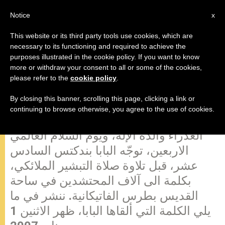
AR
Notice
x
This website or its third party tools use cookies, which are
necessary to its functioning and required to achieve the
purposes illustrated in the cookie policy. If you want to know
كلمة البابا قبيل صلاة التبشير الملائكي
more or withdraw your consent to all or some of the cookies,
please refer to the
cookie policy
.
By closing this banner, scrolling this page, clicking a link or
الفاتيكان، 1 يناير 2007 (zenit.org). – بعد
continuing to browse otherwise, you agree to the use of cookies.
نهاية القداس الإلهي، بمناسبة عيد مريم
العذراء والدة الإله، ويوم السلام العالمي
الاربعين، توجّه البابا بندكتس السادس
عشر، قبل تلاوة صلاة التبشير الملائكي،
بكلمة الى آلاف المحتشدين في ساحة
القديس بطرس الفاتيكانية. ننشر في ما
يلي الكلمة التي ألقاها البابا، ظهر الاثنين 1