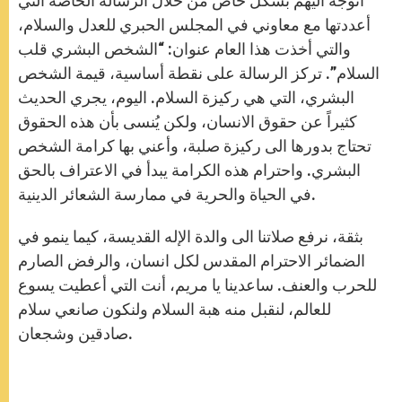
أتوجه أليهم بشكل خاص من خلال الرسالة الخاصة التي
أعددتها مع معاوني في المجلس الحبري للعدل والسلام،
والتي أخذت هذا العام عنوان: “الشخص البشري قلب
السلام”. تركز الرسالة على نقطة أساسية، قيمة الشخص
البشري، التي هي ركيزة السلام. اليوم، يجري الحديث
كثيراً عن حقوق الانسان، ولكن يُنسى بأن هذه الحقوق
تحتاج بدورها الى ركيزة صلبة، وأعني بها كرامة الشخص
البشري. واحترام هذه الكرامة يبدأ في الاعتراف بالحق
في الحياة والحرية في ممارسة الشعائر الدينية.
بثقة، نرفع صلاتنا الى والدة الإله القديسة، كيما ينمو في
الضمائر الاحترام المقدس لكل انسان، والرفض الصارم
للحرب والعنف. ساعدينا يا مريم، أنت التي أعطيت يسوع
للعالم، لنقبل منه هبة السلام ولنكون صانعي سلام
صادقين وشجعان.