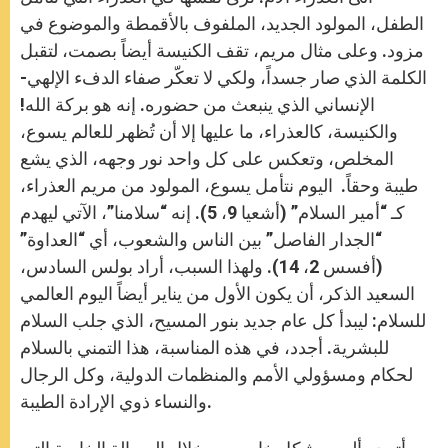
الطفل، المولود الجديد، الملفوف بالأقمطة والموضوع في
مزود. وعلى مثال مريم، تقف الكنيسة أيضاً بصمت، لتقبل
الكلمة الذي صار جسداً، ولكي لا تعكّر صفاء الدفء الإلهي-
الإنساني الذي ينبعث من حضوره. إنه هو بركة الله!
والكنيسة، كالعذراء، ما عليها إلا أن تُظهر للعالم يسوع،
المخلص، وتعكس على كل واحد نور وجهه، الذي يشع
طيبة وحقاً. اليوم نتأمل يسوع، المولود من مريم العذراء،
كـ “أمير السلام” (أشعيا 9، 5). إنه “سلامنا”، الآتي ليهدم
“الجدار الفاصل” بين الناس والشعوب، أي “العداوة”
(أفسس 2، 14). ولهذا السبب، أراد بولس السادس،
السعيد الذكر، أن يكون الأول من يناير أيضاً اليوم العالمي
للسلام: ليبدأ كل عام جديد بنور المسيح، الذي جلب السلام
للبشرية. أجدد، في هذه المناسبة، هذا التمني بالسلام
لحكام ومسؤولي الأمم والمنظمات الدولية، وكل الرجال
والنساء ذوي الإرادة الطيبة.