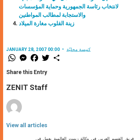
لانتخاب رئاسة الجمهورية وحماية المؤسسات
والاستجابة لمطالب المواطنين
زينة القلوب مغارة الميلاد
كنيسة محليّة
JANUARY 28, 2007 00:00
W
M
F
T
S
h
e
a
w
h
a
s
c
i
a
t
s
e
t
r
Share this Entry
s
e
b
t
e
A
n
o
e
p
g
o
r
ZENIT Staff
p
e
k
r
View all articles
فريق القسم العربي في وكالة زينيت العالمية يعمل في