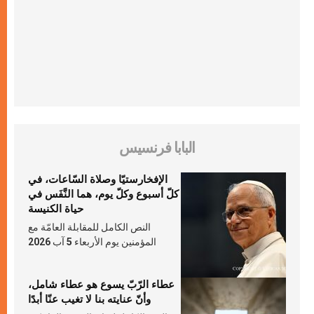
البابا فرنسيس
الإفخارستيّا وصلاة السّاعات، في
كلّ أسبوع وكلّ يوم، هما النَّفَس في
حياة الكنيسة
النص الكامل للمقابلة العامّة مع
المؤمنين يوم الأربعاء 5 آب 2026
عطاء الرّبّ يسوع هو عطاء شامل،
وأنّ عنايته بنا لا تغيب عنّا أبدًا