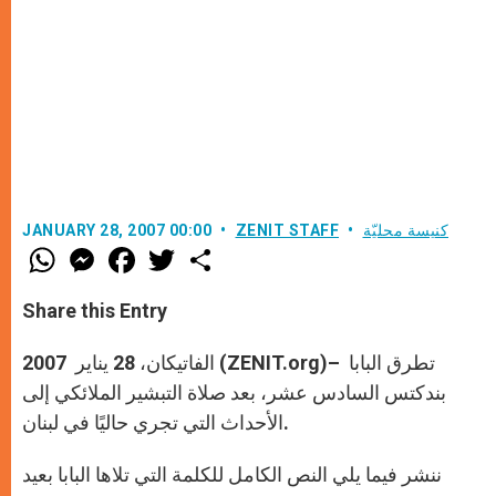
كنيسة محليّة
ZENIT STAFF
JANUARY 28, 2007 00:00
W
M
F
T
S
h
e
a
w
h
a
s
c
i
a
t
s
e
t
r
Share this Entry
s
e
b
t
e
A
n
o
e
p
g
o
r
الفاتيكان، 28 يناير 2007 (ZENIT.org)– تطرق البابا
p
e
k
r
بندكتس السادس عشر، بعد صلاة التبشير الملائكي إلى
الأحداث التي تجري حاليًا في لبنان.
ننشر فيما يلي النص الكامل للكلمة التي تلاها البابا بعيد