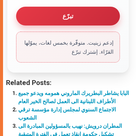
تبرّع
إدعم زينيت. متوفّرة بخمس لغات، يموّلها
القرّاء. إشترك تبرّع
Related Posts:
البابا يشاطر البطريرك الماروني همومه ويدعو جميع
الأطراف اللبنانية الى العمل لصالح الخير العام
الاجتماع السنوي لمجلس إدارة مؤسسة ترقي
الشعوب
المطران درويش: نهيب بالمسؤولين المبادرة الى
تشكيل حكومة انقاذ تعمل في الفترة المتبقية