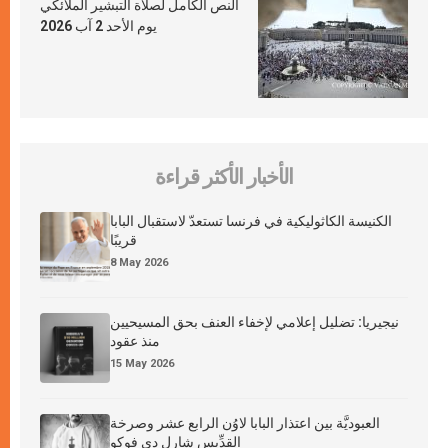
النص الكامل لصلاة التبشير الملائكي
يوم الأحد 2 آب 2026
الأخبار الأكثر قراءة
الكنيسة الكاثوليكية في فرنسا تستعدّ لاستقبال البابا
قريبًا
8 May 2026
نيجيريا: تضليل إعلامي لإخفاء العنف بحق المسيحيين
منذ عقود
15 May 2026
العبوديَّة بين اعتذار البابا لاوُن الرابع عشر وصرخة
القدِّيس شارل دي فوكو