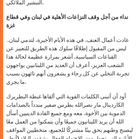
التبشير الملائكي.
نداء من أجل وقف النزاعات الأهلية في لبنان وفي قطاع
غزة
عادت أعمال العنف، في هذه الأيام الأخيرة، لتدمي لبنان.
ليس من المقبول إطلاقًا سلوك هذه الطريق للتعبير عن
القناعات السياسية. أشعر بمرارة عظيمة لحالة هذا
الشعب العزيز. أعرف أن العديد من اللبنانيين يواجهون
تجربة التخلي عن كل رجاء و يشعرون أنهم تائهون بسبب
ما يجري.
أود أن أتبنى الكلمات القوية التي ألقاها غبطة البطريرك
الكاردينال مار نصرالله بطرس صفير مندداً بالصدامات
الدموية بين الأخوة. معه ومع جميع القادة الدينيين أسأل
الله أن يريد اللبنانيون جميعًا وأن يتمكنوا من العمل معًا
ليصبح وطنهم بحق بيتًا مشتركًا للجميع، متخطيين المواقف
الأنانية التي تحول دون الاهتمام الفعال بشؤون البلاد (أنظر