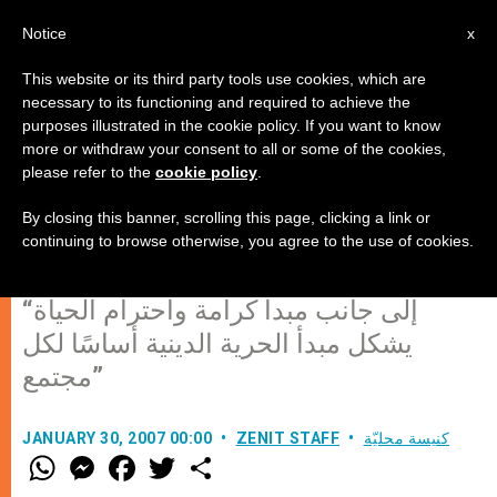
AR
Notice
x
This website or its third party tools use cookies, which are
necessary to its functioning and required to achieve the
purposes illustrated in the cookie policy. If you want to know
الأسقف بتوري: "يجد المسيحي نفسه
more or withdraw your consent to all or some of the cookies,
please refer to the
cookie policy
.
محاطًا ببيئة اجتماعية تعرقل اعتراف
إيمانه، وعملية نضوج عقلية إيمانية"
By closing this banner, scrolling this page, clicking a link or
continuing to browse otherwise, you agree to the use of cookies.
“إلى جانب مبدأ كرامة واحترام الحياة
يشكل مبدأ الحرية الدينية أساسًا لكل
مجتمع”
كنيسة محليّة
ZENIT STAFF
JANUARY 30, 2007 00:00
W
M
F
T
S
h
e
a
w
h
a
s
c
i
a