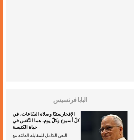
البابا فرنسيس
الإفخارستيّا وصلاة السّاعات، في
كلّ أسبوع وكلّ يوم، هما النَّفَس في
حياة الكنيسة
النص الكامل للمقابلة العامّة مع