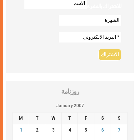
للاشتراك بالنشرة
روزنامة
January 2007
M
T
W
T
F
S
S
1
2
3
4
5
6
7