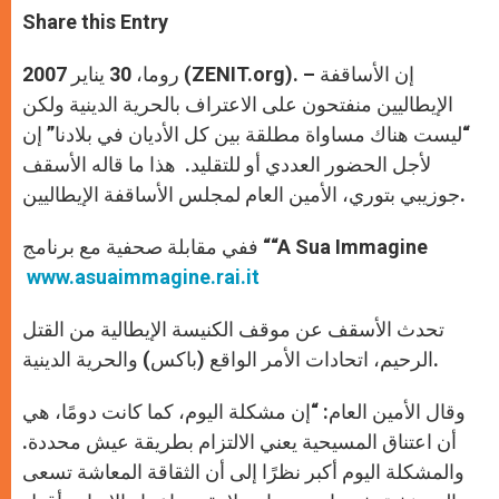
t
s
e
t
r
Share this Entry
s
e
b
t
e
A
n
o
e
p
g
o
r
روما، 30 يناير 2007 (ZENIT.org). – إن الأساقفة
p
e
k
r
الإيطاليين منفتحون على الاعتراف بالحرية الدينية ولكن
“ليست هناك مساواة مطلقة بين كل الأديان في بلادنا” إن
لأجل الحضور العددي أو للتقليد. هذا ما قاله الأسقف
جوزيبي بتوري، الأمين العام لمجلس الأساقفة الإيطاليين.
ففي مقابلة صحفية مع برنامج ““A Sua Immagine
www.asuaimmagine.rai.it
تحدث الأسقف عن موقف الكنيسة الإيطالية من القتل
الرحيم، اتحادات الأمر الواقع (باكس) والحرية الدينية.
وقال الأمين العام: “إن مشكلة اليوم، كما كانت دومًا، هي
أن اعتناق المسيحية يعني الالتزام بطريقة عيش محددة.
والمشكلة اليوم أكبر نظرًا إلى أن الثقاقة المعاشة تسعى