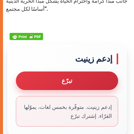
جانب مبدأ كرامة واحترام الحياة يشكل مبدأ الحرية الدينية
أساسًا لكل مجتمع”.
إدعم زينيت
تبرّع
إدعم زينيت. متوفّرة بخمس لغات، يموّلها
القرّاء. إشترك تبرّع