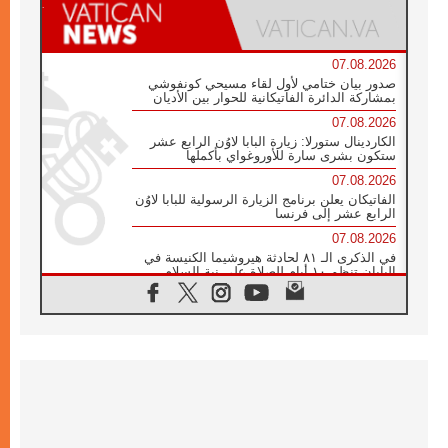
07.08.2026
صدور بيان ختامي لأول لقاء مسيحي كونفوشي
بمشاركة الدائرة الفاتيكانية للحوار بين الأديان
07.08.2026
الكاردينال ستورلا: زيارة البابا لاوُن الرابع عشر
ستكون بشرى سارة للأوروغواي بأكملها
07.08.2026
الفاتيكان يعلن برنامج الزيارة الرسولية للبابا لاوُن
الرابع عشر إلى فرنسا
07.08.2026
في الذكرى الـ ٨١ لحادثة هيروشيما الكنيسة في
اليابان تنظم ١٠ أيام للصلاة على نية السلام
07.08.2026
الكنيسة في الأوروغواي: زيارة البابا ستعزز
الإيمان والرجاء
06.08.2026
الاجتماع الشهري للمطارنة الموارنة
06.08.2026
الكاردينال روسي: زيارة البابا لاوُن إلى الأرجنتين
هي تكريم للبابا فرنسيس