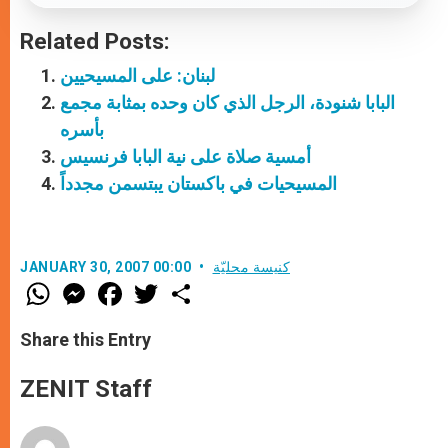
Related Posts:
لبنان: على المسيحيين
البابا شنودة، الرجل الذي كان وحده بمثابة مجمع
بأسره
أمسية صلاة على نية البابا فرنسيس
المسيحيات في باكستان يبتسمن مجدداً
كنيسة محليّة
JANUARY 30, 2007 00:00
W
M
F
T
S
h
e
a
w
h
a
s
c
i
a
t
s
e
t
r
Share this Entry
s
e
b
t
e
A
n
o
e
p
g
o
r
ZENIT Staff
p
e
k
r