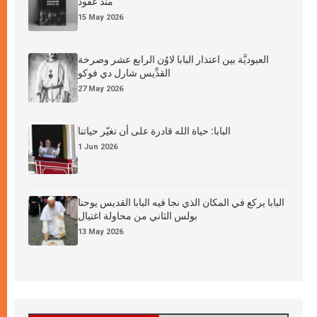
منذ عقود
15 May 2026
العبوديَّة بين اعتذار البابا لاوُن الرابع عشر وصرخة
القدِّيس شارل دي فوكو
27 May 2026
البابا: حياة الله قادرة على أن تغيّر حياتنا
1 Jun 2026
البابا يركع في المكان الذي نجا فيه البابا القديس يوحنا
بولس الثاني من محاولة اغتيال
13 May 2026