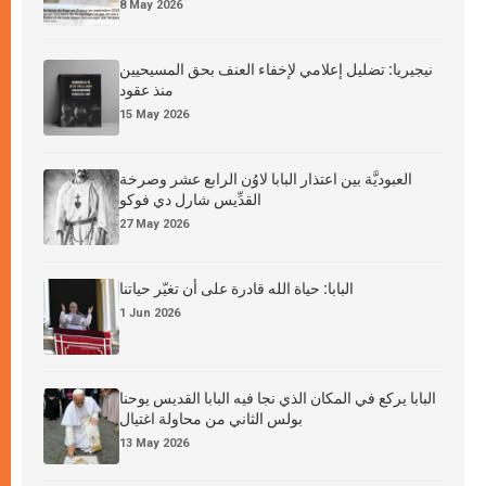
8 May 2026
نيجيريا: تضليل إعلامي لإخفاء العنف بحق المسيحيين
منذ عقود
15 May 2026
العبوديَّة بين اعتذار البابا لاوُن الرابع عشر وصرخة
القدِّيس شارل دي فوكو
27 May 2026
البابا: حياة الله قادرة على أن تغيّر حياتنا
1 Jun 2026
البابا يركع في المكان الذي نجا فيه البابا القديس يوحنا
بولس الثاني من محاولة اغتيال
13 May 2026