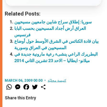
Related Posts:
سوريا: إطلاق سراح شابين جامعيين مسيحيين
العراق أرض أجداد المسيحيين بحسب البابا
فرنسيس
بيان قادة الكنائس في الشرق الأوسط حول أوضاع
المسيحيين في العراق وسورية
البطريرك الراعي ينشىء رعية مارونية جديدة في
ميلانو- ايطاليا – الاحد 23 تشرين الثاني 2014
كنيسة محليّة
MARCH 06, 2009 00:00
W
M
F
T
S
h
e
a
w
h
a
s
c
i
a
t
s
e
t
r
Share this Entry
s
e
b
t
e
A
n
o
e