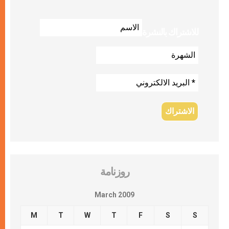
للاشتراك بالنشرة
روزنامة
March 2009
M
T
W
T
F
S
S