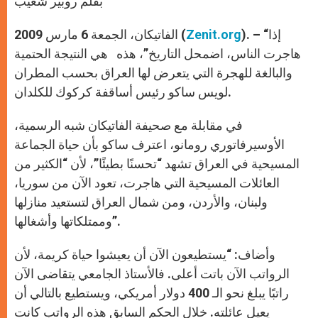
بقلم روبير شعيب
p
e
k
r
). – “إذا
Zenit.org
الفاتيكان، الجمعة 6 مارس 2009 (
هاجرت الناس، اضمحل التاريخ”، هذه هي النتيجة الحتمية
والبالغة للهجرة التي يتعرض لها العراق بحسب المطران
لويس ساكو رئيس أساقفة كركوك للكلدان.
في مقابلة مع صحيفة الفاتيكان شبه الرسمية،
الأوسيرفاتوري رومانو، اعترف ساكو بأن حياة الجماعة
المسيحية في العراق تشهد “تحسنًا بطيئًا”، لأن “الكثير من
العائلات المسيحية التي هاجرت، تعود الآن من سوريا،
ولبنان، والأردن، ومن شمال العراق لتستعيد منازلها
وممتلكاتها وأشغالها”.
وأضاف: “يستطيعون الآن أن يعيشوا حياة كريمة، لأن
الرواتب الآن باتت أعلى. فالأستاذ الجامعي يتقاضى الآن
راتبًا يبلغ نحو الـ 400 دولار أمريكي، ويستطيع بالتالي أن
يعيل عائلته. خلال الحكم السابق هذه الرواتب كانت