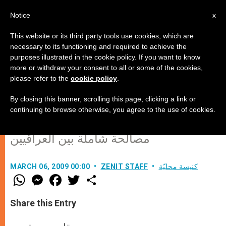
AR
Notice
x
This website or its third party tools use cookies, which are
necessary to its functioning and required to achieve the
purposes illustrated in the cookie policy. If you want to know
العراق: "إذا هاجرت الناس، اضمحل
more or withdraw your consent to all or some of the cookies,
please refer to the
cookie policy
.
التاريخ"
By closing this banner, scrolling this page, clicking a link or
continuing to browse otherwise, you agree to the use of cookies.
رئيس أساقفة كركوك للكلدان يدعو إلى
مصالحة شاملة بين العراقيين
كنيسة محليّة
ZENIT STAFF
MARCH 06, 2009 00:00
W
M
F
T
S
h
e
a
w
h
a
s
c
i
a
t
s
e
t
r
Share this Entry
s
e
b
t
e
A
n
o
e
p
g
o
r