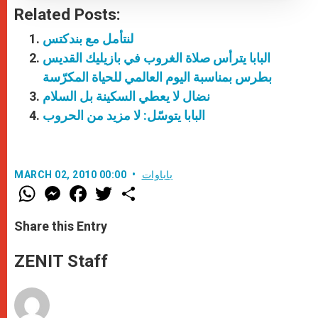
Related Posts:
لنتأمل مع بندكتس
البابا يترأس صلاة الغروب في بازيليك القديس
بطرس بمناسبة اليوم العالمي للحياة المكرّسة
نضال لا يعطي السكينة بل السلام
البابا يتوسّل: لا مزيد من الحروب
باباوات
MARCH 02, 2010 00:00
W
M
F
T
S
h
e
a
w
h
a
s
c
i
a
t
s
e
t
r
Share this Entry
s
e
b
t
e
A
n
o
e
p
g
o
r
ZENIT Staff
p
e
k
r