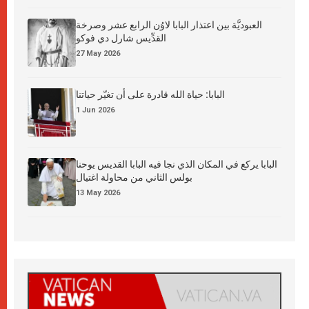
العبوديَّة بين اعتذار البابا لاوُن الرابع عشر وصرخة
القدِّيس شارل دي فوكو
27 May 2026
البابا: حياة الله قادرة على أن تغيّر حياتنا
1 Jun 2026
البابا يركع في المكان الذي نجا فيه البابا القديس يوحنا
بولس الثاني من محاولة اغتيال
13 May 2026