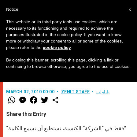
AR
Notice
x
This website or its third party tools use cookies, which are
necessary to its functioning and required to achieve the
purposes illustrated in the cookie policy. If you want to know
كلمة الحبر الأعظم في ختام الرياضة
more or withdraw your consent to all or some of the cookies,
please refer to the
cookie policy
.
الروحية الخاصة بزمن الصوم
By closing this banner, scrolling this page, clicking a link or
continuing to browse otherwise, you agree to the use of cookies.
–
باباوات
ZENIT STAFF
MARCH 02, 2010 00:00
W
M
F
T
S
h
e
a
w
h
a
s
c
i
a
t
s
e
t
r
Share this Entry
s
e
b
t
e
A
n
o
e
p
g
o
r
“فقط في “الشركة” الكنسية، نستطيع أن نسمع الكلمة”
p
e
k
r