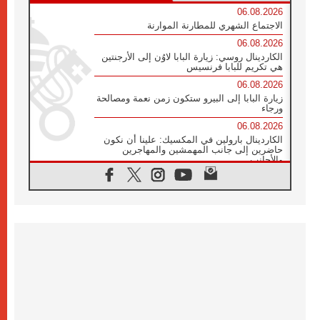
06.08.2026
الاجتماع الشهري للمطارنة الموارنة
06.08.2026
الكاردينال روسي: زيارة البابا لاوُن إلى الأرجنتين
هي تكريم للبابا فرنسيس
06.08.2026
زيارة البابا إلى البيرو ستكون زمن نعمة ومصالحة
ورجاء
06.08.2026
الكاردينال بارولين في المكسيك: علينا أن نكون
حاضرين إلى جانب المهمشين والمهاجرين
والأجانب
06.08.2026
البابا لاوُن الرابع عشر للشباب في أسيزي:
"أوروبا والعالم يبحثان اليوم عن قديسين جُدد
فيكم"
06.08.2026
البابا في أسيزي يتحدث إلى الشباب المشاركين
في لقاء الشباب الفرنسيسكاني
06.08.2026
البابا لاوُن الرابع عشر يبرق معزيا بوفاة
الكاردينال جوليو دوارتي لانغا
05.08.2026