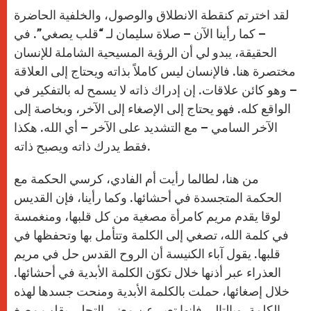
لقد اخترتم كنقطة الانطلاق والوصول، والخلفية الحاضرة
– كما رأينا الآن – صلاة سليمان لـ “قلب يصغي”. في
الحقيقة، يبدو لي أن الرؤية المسيحية الشاملة للإنسان
مختصرة هنا. فالإنسان ليس كاملاً بذاته ويحتاج إلى العلاقة
– وهو كائن علاقات. إن إدراك ذاته لا يسمح له بالتفكير في
الواقع كله. فهو يحتاج إلى الإصغاء إلى الآخر، وبخاصة إلى
الآخر السامي – مع التشديد على الآخر – أي الله. هكذا
فقط يدرك ذاته ويصبح ذاته.
من هنا، لطالما رأيت أم الفادي، كرسي الحكمة مع
الحكمة المتجسدة في أحشائها. وكما رأينا، فإن القديس
لوقا يقدم مريم كامرأة مصغية من كل قلبها، ومنغمسة
في كلمة الله، تصغي إلى الكلمة وتتأمل بها وتحفظها في
قلبها. يقول آباء الكنيسة أن الروح القدس حل في مريم
العذراء عبر أذنها خلال تكوّن الكلمة الأبدية في أحشائها.
خلال إصغائها، حملت بالكلمة الأبدية ومنحت جسدها لهذه
الكلمة. وبالتالي فإنها تعبر عن معنى التحلي بقلب مصغٍ.