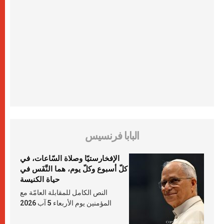
البابا فرنسيس
الإفخارستيّا وصلاة السّاعات، في
كلّ أسبوع وكلّ يوم، هما النَّفَس في
حياة الكنيسة
النص الكامل للمقابلة العامّة مع
المؤمنين يوم الأربعاء 5 آب 2026