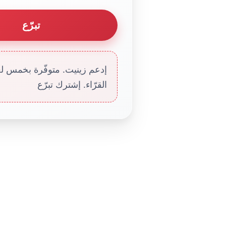
تبرّع
إدعم زينيت. متوفّرة بخمس لغا
القرّاء. إشترك تبرّع