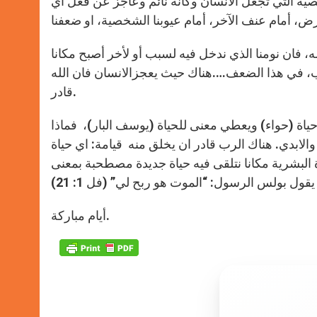
صية التي تجعل الانسان وكأنه نائم وعاجز عن فعل أي
 فان نومنا الذي ندخل فيه لسبب أو لأخر أصبح مكانا
يب، في هذا الضعف….هناك حيث يعجزالانسان فان الله
قادر.
ياة (حواء) ويعطي معنى للحياة (يوسف البار)، فماذا
 والابدي. هناك الرب قادر ان يخلق منه قيامة: اي حياة
اة البشرية مكانا نتلقى فيه حياة جديدة مصطحبة بمعنى
أيام مباركة.