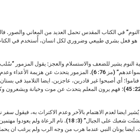
هو فعل بشري طبيعي وضروري لكل انسان، أُستخدم في الكتاب
ة النوم يشير للضعف والاستسلام والعجز: يقول المزمور “سُلب أ
سواعدهم” (مز 76: 6). المزمور يتحدث عن هزيمة ال
فناموا؛ أي أصبحوا غير قادرين، عاجزين. ايضا التلاميذ في بستان 
22: 45)؛ فهم يرون المعلم يتحدث عن موت وخيانة ويشعرون وك
يُشير ايضا لعدم الاهتمام بالآخر وعدم الاكتراث به، فيقول سفر ن
فتشتّت شعبك على الجبال” (3: 18). نام الرع
 ايضا يونان النبي عندما هرب من وجه الرب ولم يرغب ان يحمل