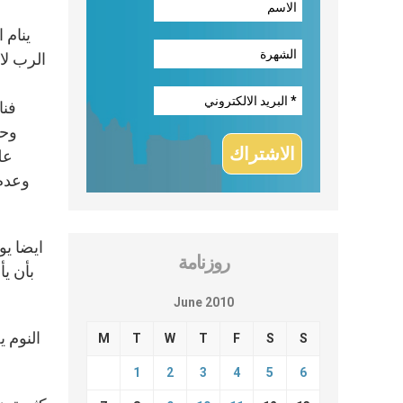
الرب لا
وحد
عل
وعدم 
ايضا يو
روزنامة
June 2010
النوم 
M
T
W
T
F
S
S
1
2
3
4
5
6