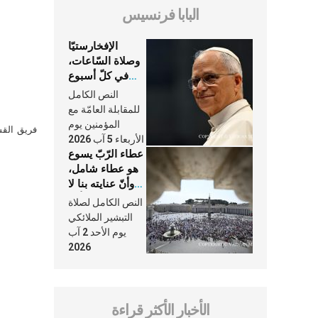
البابا فرنسيس
الإفخارستيّا
وصلاة السّاعات،
في كلّ أسبوع
وكلّ يوم، هما
النص الكامل
النَّفَس في حياة
للمقابلة العامّة مع
الكنيسة
المؤمنين يوم
فريق القس
الأربعاء 5 آب 2026
عطاء الرّبّ يسوع
هو عطاء شامل،
وأنّ عنايته بنا لا
تغيب عنّا أبدًا
النص الكامل لصلاة
التبشير الملائكي
يوم الأحد 2 آب
2026
الأخبار الأكثر قراءة