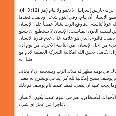
ينام الأقوياء، ينام الرعاة، ينام التلاميذ، ينام يونان وغيرهم كثيرين، لكن الرب حارس إسرائيل لا يغفو ولا ينام (مز 121: 3- 4).
طيع الإنسان أن ينام، وفي النوم يتدخل ويعمل. فعندما
 عوناً يُناسبه….فأوقع الرب سُباتاً عميقاً على الإنسان
الإنسان لا يستطيع أن يخلق لنفسه العون المناسب، الإنسان لا يستطيع أن يشبع
 يعمل. فالنوم، الذي هو علامة على عدم قدرة الانسان
 من اجل الإنسان، من الناحية الاخرى. من نوم أدم
ال الكامل يخلق الله امكانية الشركة العميقة لأدم مع
مثيل له.
وهناك في نومه يظهر له ملاك الرب ويشجعه ان لا يخاف
مريم لبيته لأن المولود منها هو ابن العلي (مت 1: 18- 21). نوم يوسف يصبح إمكانية لله كي يتدخل ويشرح له معنى
الأحداث للأشخاص. نعم في النوم عندما يكون الإنسان
عاجزا عن عمل اي شيء.