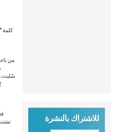
من ناحي
سُلبت، 
للاشتراك بالنشرة
تشتت.