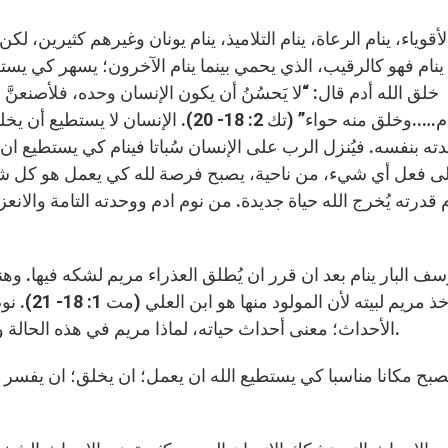
 ينام فهو كالرقيب، الذي يحمي بينما ينام الآخرون؛ يسهر كي يست
خلق الله أدم قال: “لا يَحسُنُ أن يكون الإنسان وحده، فلأصنعنَّ له
فنام…..وخلق منه حواء” (تك 2: 18- 20). 
ته بنفسه. فيُنزل الرب على الإنسان سُباتا فينام كي يستطيع ان
ى فعل أي شيء، من ناحية، يصبح فرصة لله كي يعمل هو كل شيء
قدرته يُخرج الله حياة جديدة. من نوم ادم ووحدته التامة والانعز
سف البار ينام بعد ان قرر ان يُطلق العذراء مريم لشكه فيها. 
بأن يأخذ 
الأحداث؛ معنى أحداث حياته، لماذا مريم في هذه الحالة وما يجب عليه ان يفعل. فقط عندما نام يوسف تم ذلك.
يصبح مكانا مناسبا كي يستطيع الله ان يعمل؛ ان يخلق؛ ان يفسر 