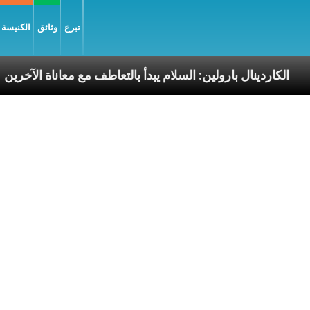
تبرع
وثائق
الكنيسة و
رسوليّة
الكاردينال بارولين: السلام يبدأ بالتعاطف مع معا