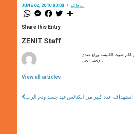
روحانيّة
JUNE 02, 2010 00:00
W
M
F
T
S
h
e
a
w
h
a
s
c
i
a
t
s
e
t
r
Share this Entry
s
e
b
t
e
A
n
o
e
p
g
o
r
ZENIT Staff
p
e
k
r
صل لكم صوت الكنيسة ووقع صدى
الإنجيل الحي.
View all articles
: استهداف عدد كبير من الكنائس
عيد جسد ودم الرب