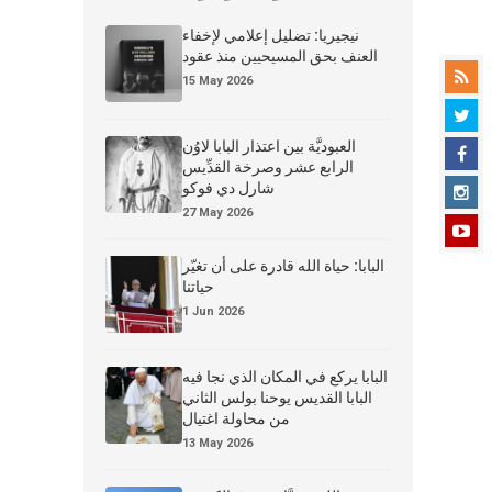
نيجيريا: تضليل إعلامي لإخفاء
العنف بحق المسيحيين منذ عقود
15 May 2026
العبوديَّة بين اعتذار البابا لاوُن
الرابع عشر وصرخة القدِّيس
شارل دي فوكو
27 May 2026
البابا: حياة الله قادرة على أن تغيّر
حياتنا
1 Jun 2026
البابا يركع في المكان الذي نجا فيه
البابا القديس يوحنا بولس الثاني
من محاولة اغتيال
13 May 2026