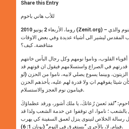
t
s
e
t
r
Share this Entry
s
e
b
t
e
A
n
o
e
p
g
o
r
للأب هاني باخوم
p
e
k
r
روما، الأربعاء 2 يونيو 2010 (Zenit.org) – كلمة “النوم” في الكتاب المقدس تحمل العديد من المعاني والصور. فالنوم والذي
 المقدس ليشير الى أشياء عديدة وفي بعض الاوقات
متناقضة. كيف؟
قوياء القلوب، وناموا نومهم وكل رجال البأس خانتهم
أعداء وعدم قدرتهم في الصراع واستسلامهم فيقول ان قوتهم قد
الزيتون، وبينما يسوع يصلي لابيه، ناموا من الحزن (لو
أن شيئا يفوقهم اتِ ولا قدرة لهم عليه، يأخذهم الحزن
فينامون نوم العجز والاستسلام.
احوم: “لقد نَعسَ رُعاتكَ، يا ملك أشور، ورقد عظماؤكَ
اة ولم يعودوا مهتمين بالشعب ؛ ناموا، اي توقفوا عن خدمة الشعب ولذا قد
 رسالة الخلاص لنينوى ينزل لعمق السفينة كي يهرب
فينام. لا، بالأحرى “يستغرق في النوم” (يونان 1: 6).