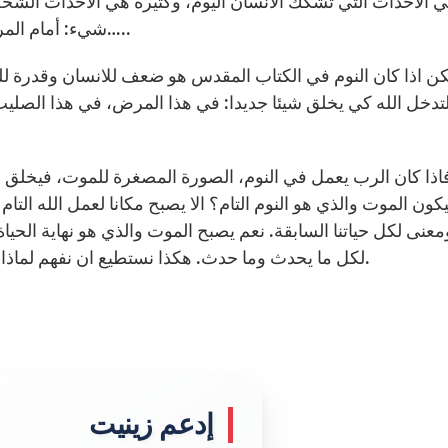
ي الاحداث التي تشكك الانسان اليوم، وكثيرة هي الاحداث الشخ
شيء: أمام المرض، أمام عنف الآخر، أمام عيوبنا الشخصية، او ضعفنا…..
كن اذا كان النوم في الكتاب المقدس هو ضعف للانسان وقدرة لله،
لتدخل الله كي يخلق شيئا جديدا: في هذا المرض، في هذا الصل
اذا كان الرب يعمل في النوم، الصورة المصغرة للموت، فيخلق ح
ون الموت والذي هو النوم التام؟ الا يصبح مكانا لعمل الله التام
ومعنى لكل حياتنا السابقة. نعم يصبح الموت والذي هو نهاية الحي
لكل ما يحدث وما حدث. هكذا نستطيع ان نفهم لماذا يقول بولس الرسول: “الموت هو ربح لي” (فل 1: 21).
إدعم زينيت