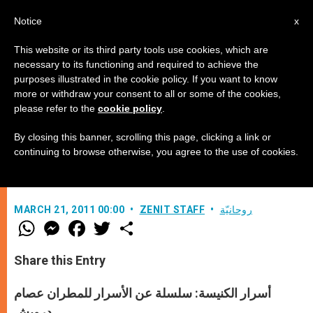
AR
Notice
x
This website or its third party tools use cookies, which are
necessary to its functioning and required to achieve the
purposes illustrated in the cookie policy. If you want to know
"جئت لتكون لهم الحياة ولتكون بوفرة"
more or withdraw your consent to all or some of the cookies,
please refer to the
cookie policy
.
(2)
By closing this banner, scrolling this page, clicking a link or
continuing to browse otherwise, you agree to the use of cookies.
–
روحانيّة
ZENIT STAFF
MARCH 21, 2011 00:00
W
M
F
T
S
h
e
a
w
h
a
s
c
i
a
t
s
e
t
r
Share this Entry
s
e
b
t
e
A
n
o
e
p
g
o
r
أسرار الكنيسة: سلسلة عن الأسرار للمطران عصام
p
e
k
r
درويش