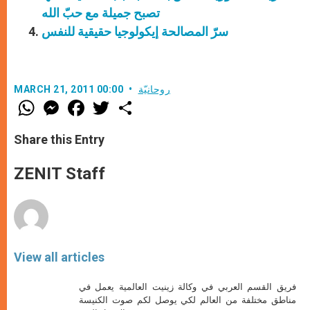
تصبح جميلة مع حبّ الله
سرّ المصالحة إيكولوجيا حقيقية للنفس
روحانيّة
MARCH 21, 2011 00:00
W
M
F
T
S
h
e
a
w
h
a
s
c
i
a
t
s
e
t
r
Share this Entry
s
e
b
t
e
A
n
o
e
p
g
o
r
ZENIT Staff
p
e
k
r
View all articles
فريق القسم العربي في وكالة زينيت العالمية يعمل في
مناطق مختلفة من العالم لكي يوصل لكم صوت الكنيسة