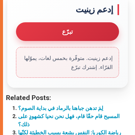
إدعم زينيت
تبرّع
إدعم زينيت. متوفّرة بخمس لغات، يموّلها
القرّاء. إشترك تبرّع
Related Posts:
لِمَ تدهن جباهنا بالرماد في بداية الصوم؟
المسيح قام حقًا قام، فهل نحن نحيا كشهودٍ على
ذلك؟
رياضة الكوريا: النفس بشعة بسبب الخطيئة لكنّها