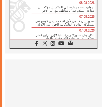
08.08.2026
بارولين يختتم زيارته إلى المكسيك مؤكدا أن
صناعة السلام تبدأ بالتعاطف مع ألم الآخر
07.08.2026
صدور بيان ختامي لأول لقاء مسيحي كونفوشي
بمشاركة الدائرة الفاتيكانية للحوار بين الأديان
07.08.2026
الكاردينال ستورلا: زيارة البابا لاوُن الرابع عشر
ستكون بشرى سارة للأوروغواي بأكملها
07.08.2026
الفاتيكان يعلن برنامج الزيارة الرسولية للبابا لاوُن
الرابع عشر إلى فرنسا
07.08.2026
في الذكرى الـ ٨١ لحادثة هيروشيما الكنيسة في
اليابان تنظم ١٠ أيام للصلاة على نية السلام
07.08.2026
الكنيسة في الأوروغواي: زيارة البابا ستعزز
الإيمان والرجاء
06.08.2026
الاجتماع الشهري للمطارنة الموارنة
06.08.2026
الكاردينال روسي: زيارة البابا لاوُن إلى الأرجنتين
هي تكريم للبابا فرنسيس