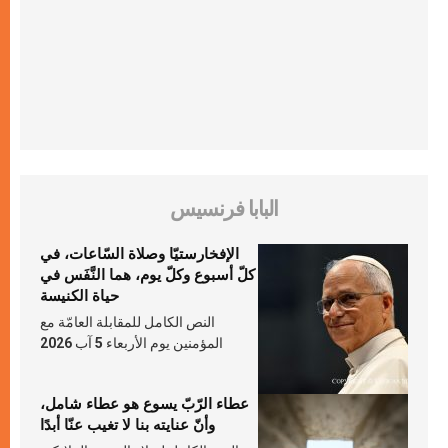
البابا فرنسيس
الإفخارستيّا وصلاة السّاعات، في
كلّ أسبوع وكلّ يوم، هما النَّفَس في
حياة الكنيسة
النص الكامل للمقابلة العامّة مع
المؤمنين يوم الأربعاء 5 آب 2026
عطاء الرّبّ يسوع هو عطاء شامل،
وأنّ عنايته بنا لا تغيب عنّا أبدًا