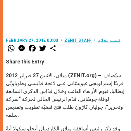
كنيسة محليّة
ZENIT STAFF
FEBRUARY 27, 2012 00:00
W
M
F
T
S
h
e
a
w
h
a
s
c
i
a
t
s
e
t
r
Share this Entry
s
e
b
t
e
A
n
o
e
p
g
o
r
ميلان، الاثنين 27 فبراير 2012 (ZENIT.org) – سيُضاف
p
e
k
r
قريبًا إسم لويجي غيويسّاني على لائحة قدّيسي وطوباويّي
إيطاليا. فيومَ الأربعاء الفائت وخلال قدّاس الذكرى السابعة
لوفاة جوسّاني، قدّمَ الرئيس الحالي لحركة “شركة
وتحرير”، جوليان كارّون طلبَ فتح قضيّة تطويب وتقديس
سلفه.
وقد ذكر رئيس أساقفة ميلان الكاردينال أنجلو سكولا أيةً