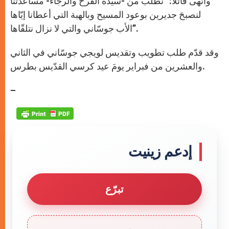
وأنهى قائلًا: “نطلبُ من -سيّدة الفرح والرجاء- مساعدتنا
لنصبحَ جديرين بوعود المسيح وبالهبة التي أعطانا إيّاها
الأب جوسّاني والتي لا نزال نتلقّاها”.
وقد قدّم طلب تطويب وتقديس لويجي جوسّاني في الثاني
والعشرين من فبراير يومَ عيد كرسي القدّيس بطرس.
–
إدعم زينيت
تبرّع