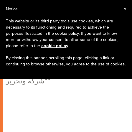
AR
Notice
x
This website or its third party tools use cookies, which are
necessary to its functioning and required to achieve the
purposes illustrated in the cookie policy. If you want to know
مؤسس حركة "شركة وتحرير": نحو
more or withdraw your consent to all or some of the cookies,
please refer to the
cookie policy
.
التطويب
By closing this banner, scrolling this page, clicking a link or
continuing to browse otherwise, you agree to the use of cookies.
قدّاس عن رحمة نفس مؤسّس حركة
“شركة وتحرير”