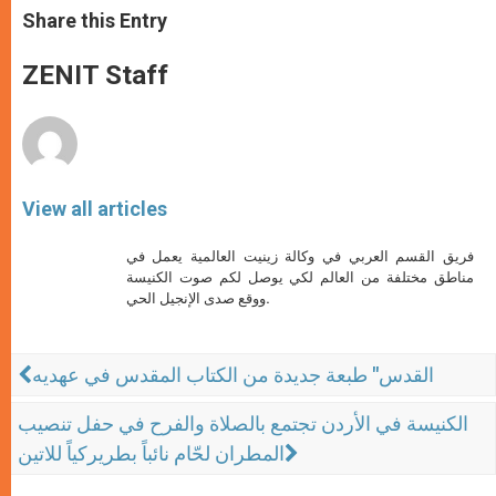
t
s
e
t
r
Share this Entry
s
e
b
t
e
A
n
o
e
p
g
o
r
ZENIT Staff
p
e
k
r
View all articles
فريق القسم العربي في وكالة زينيت العالمية يعمل في
مناطق مختلفة من العالم لكي يوصل لكم صوت الكنيسة
ووقع صدى الإنجيل الحي.
القدس" طبعة جديدة من الكتاب المقدس في عهديه
الكنيسة في الأردن تجتمع بالصلاة والفرح في حفل تنصيب
المطران لحّام نائباً بطريركياً للاتين