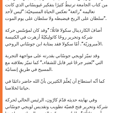
من كتاب الجامعة ترتبطُ كثيرًا بتفكير غيويسّاني الذي كانت
تعاليمه “رائعة” تعكس الحياة المسيحيّة: “ليس لأحد
سلطان على الريح فيضبطه ولا سلطان على يوم الموت”.
أضافَ الكاردينال سكولا قائلًا: “وقد كان لمؤسّس حركة
شركة وتحرير روحًا كاثوليكيّةً أزهرت في الكنيسة
الأمبروزيّة”. أمّا سكولا فقد بمثابة ابن جوسّاني الروحي.
وقد تميّز لويجي جوسّاني بقدرته على مواجهة التجربة
التي “تُعتبر جرحًا غير قابل للشفاء..” كما تميّز بعلاقته مع
المسيح في طريقٍ إنسانيّة.
كما أنّه استطاع أن يُعلّمَ الكثيرين بأنّ الله حاضر دائمًا في
حياتنا لخلاصنا.
وفي نهايته حديثه قدّمَ كارّون، الرئيس الحالي لحركة
شركة وتحرير فتح قضيّة تطويب وتقديس لويجي جوسّاني