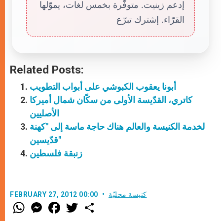
إدعم زينيت. متوفّرة بخمس لغات، يموّلها
القرّاء. إشترك تبرّع
Related Posts:
أبونا يعقوب الكبوشي على أبواب التطويب
كاتري، القدّيسة الأولى من سكّان شمال أميركا
الأصليين
لخدمة الكنيسة والعالم هناك حاجة ماسة إلى "كهنة
قدّيسين"
زنبقة فلسطين
كنيسة محليّة
FEBRUARY 27, 2012 00:00
W
M
F
T
S
h
e
a
w
h
a
s
c
i
a