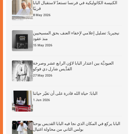
الكنيسة الكاثوليكية في فرنسا تستعدّ لاستقبال البابا
قريبًا
8 May 2026
نيجيريا: تضليل إعلامي لإخفاء العنف بحق المسيحيين
منذ عقود
15 May 2026
العبوديَّة بين اعتذار البابا لاوُن الرابع عشر وصرخة
القدِّيس شارل دي فوكو
27 May 2026
البابا: حياة الله قادرة على أن تغيّر حياتنا
1 Jun 2026
البابا يركع في المكان الذي نجا فيه البابا القديس يوحنا
بولس الثاني من محاولة اغتيال