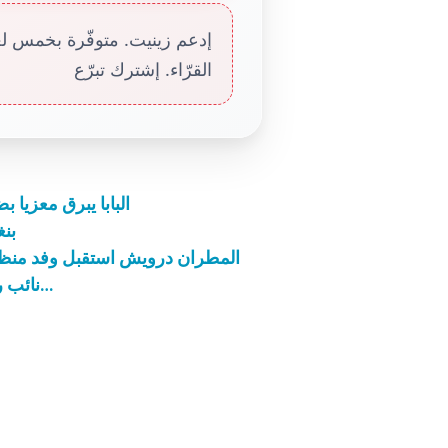
إدعم زينيت. متوفّرة بخمس لغا
القرّاء. إشترك تبرّع
البابا يبرق معزيا 
بن
المطران درويش استقبل وفد منظم
نائب رئيس الولايات المتحدة يعتذر مرتين على التوالي…