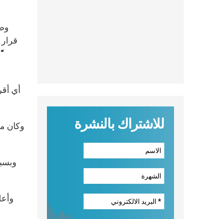
وصر
قرار 
“إ
للاشتراك بالنشرة
وبسبب