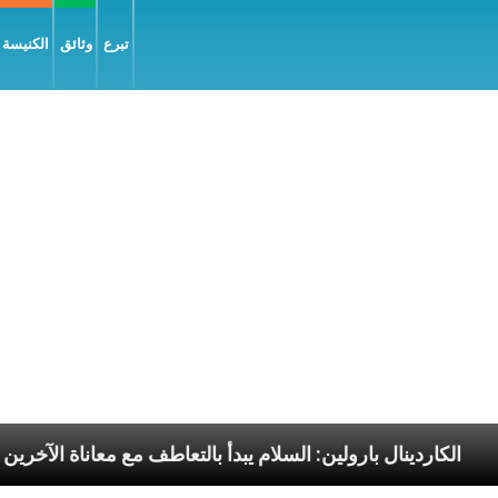
تبرع
وثائق
الكنيسة و
سوليّة
الكاردينال بارولين: السلام يبدأ بالتعاطف مع معا