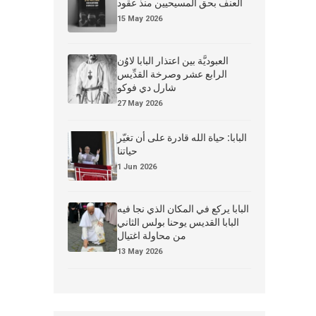
العنف بحق المسيحيين منذ عقود
15 May 2026
العبوديَّة بين اعتذار البابا لاوُن
الرابع عشر وصرخة القدِّيس
شارل دي فوكو
27 May 2026
البابا: حياة الله قادرة على أن تغيّر
حياتنا
1 Jun 2026
البابا يركع في المكان الذي نجا فيه
البابا القديس يوحنا بولس الثاني
من محاولة اغتيال
13 May 2026