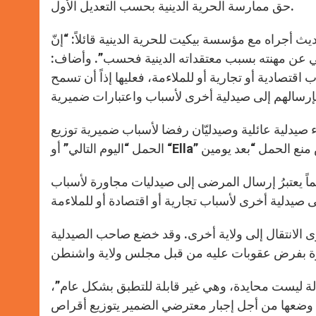
حق ممارسة الحرية الدينية بحسب التعديل الأول.
 أجراه مع مؤسسة بيكيت للحرية الدينية قائلاً: “إنّ
خلي عن مهنته بسبب معتقداته الدينية فحسب”. وأضاف:
اقتصادية أو تجارية أو للملاءمة، فعليها إذاً أن تسمح
ئلية وصيدليّان رفضا لأسباب ضميرية توزيع “Plan B” أي أقراص منع
الصيادلة في ولاية واشنطن قد اعتمد في العام 2007 تنظيماً يعتبرُ إرسال المرضى إلى صيدليات مجاورة لأسباب
ى الانتقال إلى ولاية أخرى. وقد خضع صاحب الصيدلية
 الصادرة عن مجلس الصيادلة ليست محايدة، وهي غير قابلة للتطبق بشكل عام”،
جل إجبار معترضي الضمير يتوزيع أقراص “Plan B”، وقد حاولت تطبيق ذلك في حين