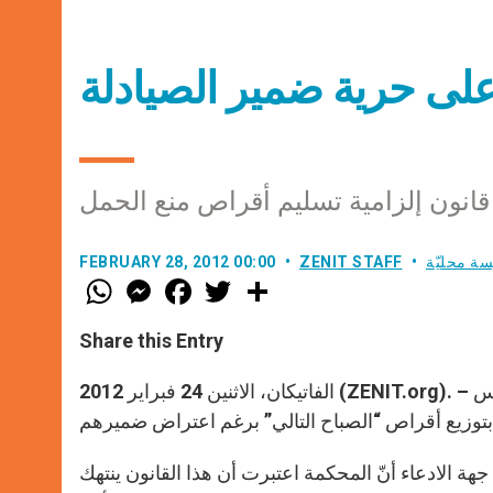
على حرية ضمير الصيادلة
انون إلزامية تسليم أقراص منع الحمل
سة محليّة
ZENIT STAFF
FEBRUARY 28, 2012 00:00
W
M
F
T
S
h
e
a
w
h
a
s
c
i
a
t
s
e
t
r
Share this Entry
s
e
b
t
e
A
n
o
e
p
g
o
r
الفاتيكان، الاثنين 24 فبراير 2012 (ZENIT.org). – أبطلت المحكمة الفيديرالية في مدينة تاكوما بولاية واشنطن يوم الخميس
p
e
k
r
 الادعاء أنّ المحكمة اعتبرت أن هذا القانون ينتهك