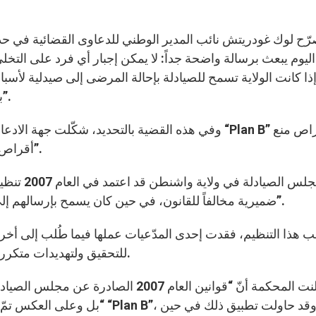
ّح لوك غودريتش نائب المدير الوطني للدعاوى القضائية في حديث
اليوم يبعث برسالة واضحة جداً: لا يمكن إجبار أي فرد على الت
ذا كانت الولاية تسمح للصيادلة بإحالة المرضى إلى صيدلية لأسباب 
بإرسالهم إلى صيدلية أخرى لأسباب واعتبارات ضميرية”.
وفي هذه القضية بالتحديد، شكّلت جهة الادعاء صيدلية عا
الحمل “اليوم التالي” أو “Ella” أقراص منع الحمل “بعد يومين”.
وكان مجلس 
ضميرية مخالفاً للقانون، في حين كان يسمح بإرسالهم إلى صيدلية أخرى لأسباب تجارية أو اقتصادة أو للملاءمة”.
 هذا التنظيم، فقدت إحدى المدّعيات عملها فيما طُلب إلى أخر
للتحقيق ولتهديدات متكررة بفرض عقوبات عليه من قبل مجلس ولاية واشنطن.
وأعلنت المحكمة أنّ “قوانين العام 2007
“بل وعلى العكس تمّ وضعها من أ