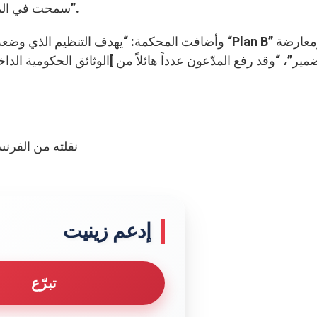
سمحت في المقابل برفض تسليم المنتجات لشتى الأسباب العلمانية”.
وأضافت المحكمة: “يهدف التنظيم الذي وضعه المجل
مير”، “وقد رفع المدّعون عدداً هائلاً من ]الوثائق الحكومية الد
نقلته من الفرنس
إدعم زينيت
تبرّع