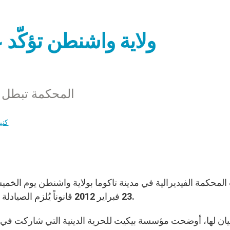
ولاية واشنطن تؤكّد 
المحكمة تبطل ق
كني
23 فبراير 2012 قانوناً يُلزم الصيادلة بتوزيع أقراص “الصباح التالي” برغم اعتراض ضميرهم.
ان لها، أوضحت مؤسسة بيكيت للحرية الدينية التي شاركت في جهة