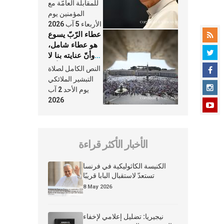
النَّفَس في حياة
للمقابلة العامّة مع
الكنيسة
المؤمنين يوم
الأربعاء 5 آب 2026
عطاء الرّبّ يسوع
هو عطاء شامل،
وأنّ عنايته بنا لا
تغيب عنّا أبدًا
النص الكامل لصلاة
التبشير الملائكي
يوم الأحد 2 آب
2026
الأخبار الأكثر قراءة
الكنيسة الكاثوليكية في فرنسا
تستعدّ لاستقبال البابا قريبًا
8 May 2026
نيجيريا: تضليل إعلامي لإخفاء