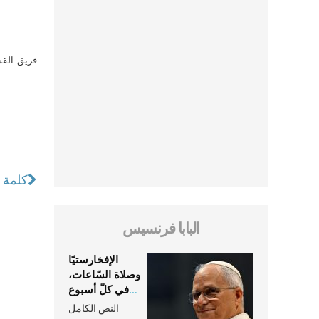
فريق القس
كلمة ال
البابا فرنسيس
الإفخارستيّا
وصلاة السّاعات،
في كلّ أسبوع
وكلّ يوم، هما
النص الكامل