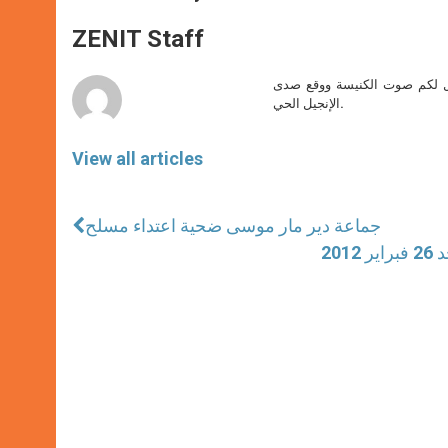
s
e
b
t
e
A
n
o
e
p
g
o
r
ZENIT Staff
p
e
k
r
صل لكم صوت الكنيسة ووقع صدى
الإنجيل الحي.
View all articles
جماعة دير مار موسى ضحية اعتداء مسلح
20