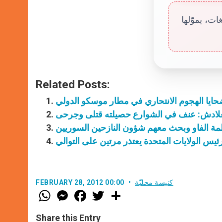
ت، يموّلها
Related Posts:
بضحايا الهجوم الانتحاري في مطار موسكو الدولي
غلادش: عنف في الشوارع حصيلته قتلى وجرحى
ة الفاو وبحث معهم شؤون النازحين السوريين
كنيسة محليّة
FEBRUARY 28, 2012 00:00
W
M
F
T
S
h
e
a
w
h
a
s
c
i
a
t
s
e
t
r
Share this Entry