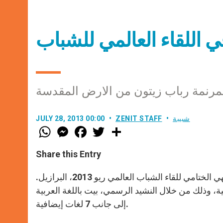
ي اللقاء العالمي للشباب
شبيبة
ZENIT STAFF
JULY 28, 2013 00:00
W
M
F
T
S
h
e
a
w
h
a
s
c
i
a
t
s
e
t
r
Share this Entry
s
e
b
t
e
A
n
o
e
p
g
o
r
يحتفل قداسة البابا فرنسيس اليوم الأحد 28.7.2013 بالقداس الإلهي الختامي للقاء الشباب العالمي ريو 2013، البرازيل.
p
e
k
ة، وذلك من خلال النشيد الرسمي، بيت باللغة العربية
r
إلى جانب 7 لغات إيضافية.