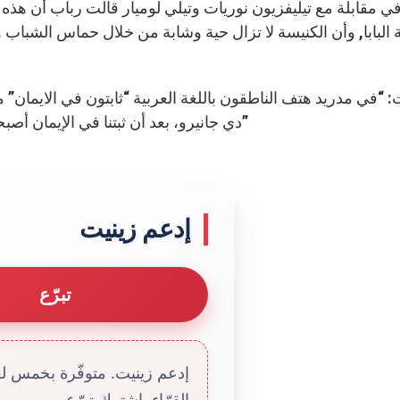
ي مقابلة مع تيليفزيون نوريات وتيلي لوميار قالت رباب أن هذه ا
البابا, وأن الكنيسة لا تزال حية وشابة من خلال حماس الشباب 
: “في مدريد هتف الناطقون باللغة العربية “ثابتون في الايمان”
دي جانيرو، بعد أن ثبتنا في الإيمان أصبحنا حاضرين لأن ننطلق ونبشر الأمم مع البابا فرنسيس”
إدعم زينيت
تبرّع
إدعم زينيت. متوفّرة بخمس لغا
القرّاء. إشترك تبرّع