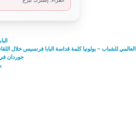
البا
العالمي للشباب – بولونيا كلمة قداسة البابا فرنسيس خلال اللقاء
جوردان في بووني
ب