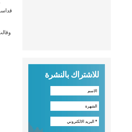
ف
قداسة 
وقالت
للاشتراك بالنشرة