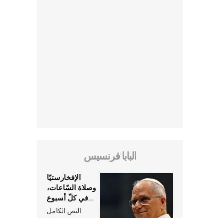
البابا فرنسيس
الإفخارستيّا
وصلاة السّاعات،
في كلّ أسبوع
وكلّ يوم، هما
النص الكامل