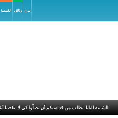
تبرع
وثائق
الكنيسة و
لسّلام
الشبيبة للبابا: نطلب من قداستكم أن تصلّوا كي ل