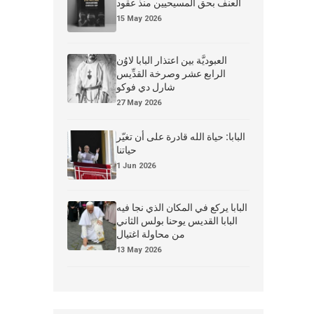
العنف بحق المسيحيين منذ عقود
15 May 2026
العبوديَّة بين اعتذار البابا لاوُن
الرابع عشر وصرخة القدِّيس
شارل دي فوكو
27 May 2026
البابا: حياة الله قادرة على أن تغيّر
حياتنا
1 Jun 2026
البابا يركع في المكان الذي نجا فيه
البابا القديس يوحنا بولس الثاني
من محاولة اغتيال
13 May 2026