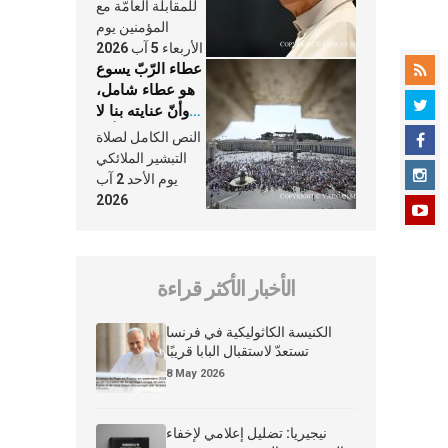
النَّفَس في حياة
للمقابلة العامّة مع
الكنيسة
المؤمنين يوم
الأربعاء 5 آب 2026
عطاء الرّبّ يسوع
هو عطاء شامل،
وأنّ عنايته بنا لا
تغيب عنّا أبدًا
النص الكامل لصلاة
التبشير الملائكي
يوم الأحد 2 آب
2026
الأخبار الأكثر قراءة
الكنيسة الكاثوليكية في فرنسا
تستعدّ لاستقبال البابا قريبًا
8 May 2026
نيجيريا: تضليل إعلامي لإخفاء