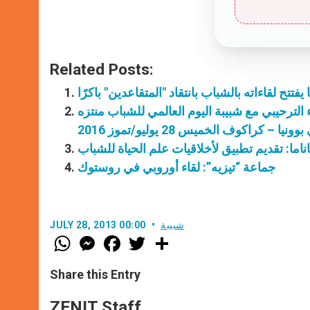
Related Posts:
با يفتتح لقاءاته بالشباب بانتقاد "المتقاعدين" باكرًا
 الترحيبي مع شبيبة اليوم العالمي للشباب منتزه
ا – كراكوف الخميس 28 يوليو/تموز 2016
اناما: تقديم تطبيق لأخلاقيات علم الحياة للشباب
جماعة “تيزيه”: لقاء أوروبي في روستوك
شبيبة
JULY 28, 2013 00:00
W
M
F
T
S
h
e
a
w
h
a
s
c
i
a
t
s
e
t
r
Share this Entry
s
e
b
t
e
A
n
o
e
p
g
o
r
ZENIT Staff