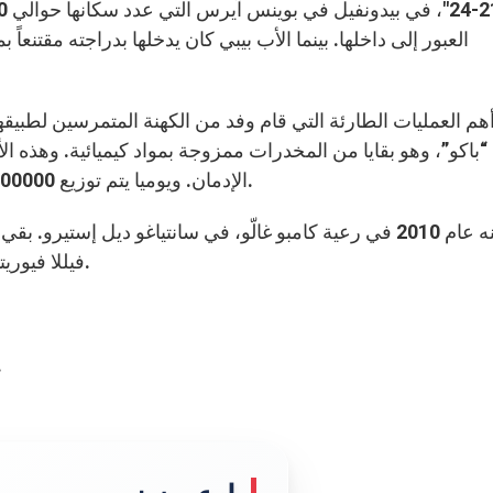
العبور إلى داخلها. بينما الأب بيبي كان يدخلها بدراجته مقتنعاً
هم العمليات الطارئة التي قام وفد من الكهنة المتمرسين لطبي
“باكو”، وهو بقايا من المخدرات ممزوجة بمواد كيميائية. وهذه الأ
الإدمان. ويوميا يتم توزيع 400000 جرعة من هذه المخدرات في ضواحي بوينس آيرس.
تم تعيينه عام 2010 في رعية كامبو غالّو، في سانتياغو ديل إ
فيللا فيوريتو، ليقوم بمساعدة الشباب على الوقاية من المخدرات.
نقلته إلى العربية مار