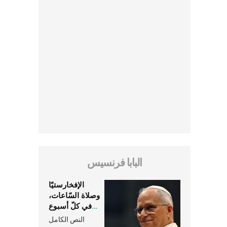
البابا فرنسيس
الإفخارستيّا
وصلاة السّاعات،
في كلّ أسبوع
وكلّ يوم، هما
النص الكامل