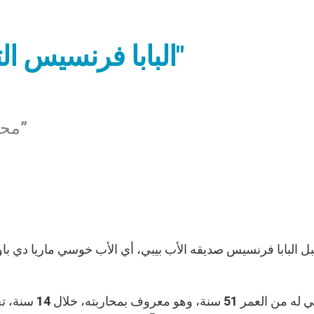
البابا فرنسيس التقى بصديق له "الأب بيبي"
محاربة المخدرات في “الضواحي الوجودية”
الأب بيبي له م