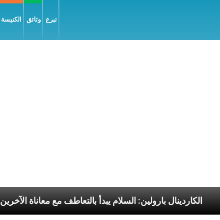
تبرع
وثائق
الكنيسة و
سوليّة
الكاردينال بارولين: السلام يبدأ بالتعاطف مع معا