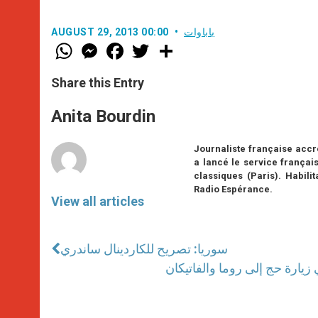
باباوات
AUGUST 29, 2013 00:00
W
M
F
T
S
h
e
a
w
h
a
s
c
i
a
t
s
e
t
r
Share this Entry
s
e
b
t
e
A
n
o
e
p
g
o
r
Anita Bourdin
p
e
k
r
Journaliste française accré
a lancé le service français
classiques (Paris). Habil
Radio Espérance.
View all articles
سوريا: تصريح للكاردينال ساندري
زيارة حج إلى روما والفاتيكان