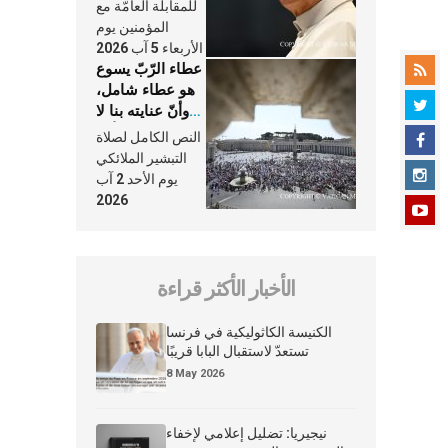
النَّفَس في حياة
للمقابلة العامّة مع
الكنيسة
المؤمنين يوم
الأربعاء 5 آب 2026
عطاء الرّبّ يسوع
هو عطاء شامل،
وأنّ عنايته بنا لا
تغيب عنّا أبدًا
النص الكامل لصلاة
التبشير الملائكي
يوم الأحد 2 آب
2026
الأخبار الأكثر قراءة
الكنيسة الكاثوليكية في فرنسا
تستعدّ لاستقبال البابا قريبًا
8 May 2026
نيجيريا: تضليل إعلامي لإخفاء