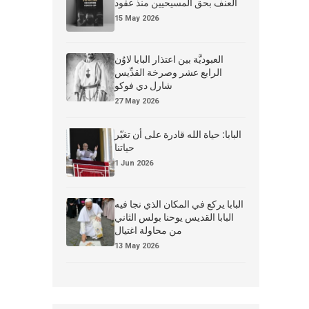
العنف بحق المسيحيين منذ عقود
15 May 2026
العبوديَّة بين اعتذار البابا لاوُن
الرابع عشر وصرخة القدِّيس
شارل دي فوكو
27 May 2026
البابا: حياة الله قادرة على أن تغيّر
حياتنا
1 Jun 2026
البابا يركع في المكان الذي نجا فيه
البابا القديس يوحنا بولس الثاني
من محاولة اغتيال
13 May 2026