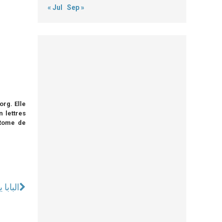
« Jul
Sep »
org. Elle
n lettres
 Rome de
البابا