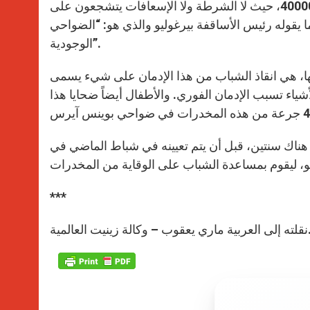
21-24″، في بيدونفيل في بوينس آيرس التي عدد سكانها حوالي 40000، حيث لا الشرطة ولا الإسعافات يتشجعون على
 بما يقوله رئيس الأساقفة بيرغوليو والذي هو: “الضواحي
الوجودية”.
قها، هي انقاذ الشباب من هذا الإدمان على شيء يسمى
شياء تسبب الإدمان الفوري. والأطفال أيضاً ضحايا هذا
ستيرو. بقي هناك سنتين، قبل أن يتم تعيينه في شباط الماضي في
***
ي يعقوب – وكالة زينيت العالمية.