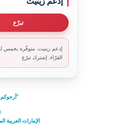
إدعم زينيت
تبرّع
إدعم زينيت. متوفّرة بخمس لغا
القرّاء. إشترك تبرّع
"أرجوكم لا تُدمّروا شبابكم مع أولئك الذين يبيعون الموت"
ل
الإمارات العربية الم