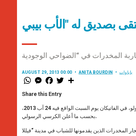
باباوات
ANITA BOURDIN
AUGUST 29, 2013 00:00
W
M
F
T
S
h
e
a
w
h
a
s
c
i
a
t
s
e
t
r
Share this Entry
s
e
b
t
e
A
n
o
e
p
g
o
r
استقبل البابا فرنسيس صديقه الأب بيبي، أي الأب خوسي ماريا دي باولو، في الفاتيكان يوم السبت الواقع فيه 24 آب 2013،
p
e
k
بحسب ما أعلن الكرسي الرسولي.
r
ن العمر 51 سنة، وهو معروف بمحاربته، خلال 14 سنة، تجار المخدرات الذين يقدمونها للشباب في مدينة “فيللا