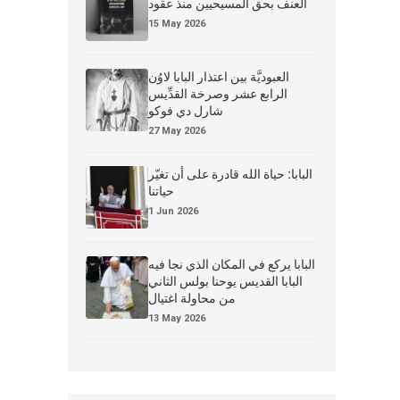
العنف بحق المسيحيين منذ عقود
15 May 2026
العبوديَّة بين اعتذار البابا لاوُن
الرابع عشر وصرخة القدِّيس
شارل دي فوكو
27 May 2026
البابا: حياة الله قادرة على أن تغيّر
حياتنا
1 Jun 2026
البابا يركع في المكان الذي نجا فيه
البابا القديس يوحنا بولس الثاني
من محاولة اغتيال
13 May 2026