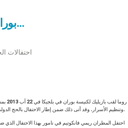
بوران: من كنيسة إلى بازيليك…
احتفالات ال
منحت رو
وتنظيم الأسرار. وقد أتى ذلك ضمن إطار الاحتفال بالحج الدولي السنوي وختام العيد الثمانين لظهورات مريم العذراء.
احتفل المطران ريمي فانكوتيم في نامور بهذا الاحتفال الذي ضمّ