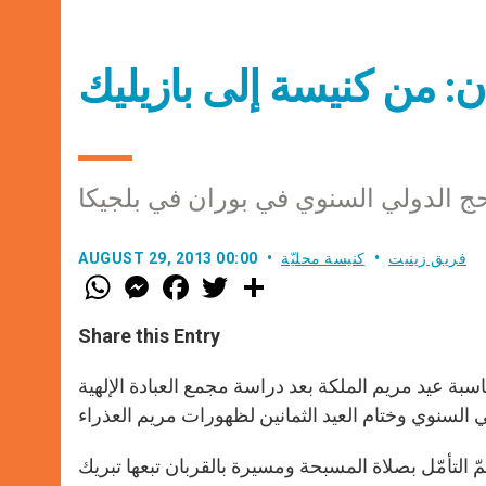
حج الدولي السنوي في بوران في بلجيكا
فريق زينيت
كنيسة محليّة
AUGUST 29, 2013 00:00
W
M
F
T
S
h
e
a
w
h
a
s
c
i
a
t
s
e
t
r
Share this Entry
s
e
b
t
e
A
n
o
e
p
g
o
r
ما لقب بازيليك لكنيسة بوران في بلجيكا في 22 آب 2013 بمناسبة عيد مريم الملكة بعد دراسة مجمع العبادة الإلهية
p
e
k
r
 التأمّل بصلاة المسبحة ومسيرة بالقربان تبعها تبريك