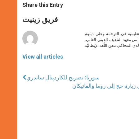
t
s
e
t
r
Share this Entry
s
e
b
t
e
A
n
o
e
p
g
o
r
فريق زينيت
p
e
k
r
تعليمية في الترجمة وعلى دبلوم
ا من معهد التثقيف الديني العالي.
دى المحاكم. تتقن اللّغة الإيطاليّة
View all articles
سوريا: تصريح للكاردينال ساندري
زيارة حج إلى روما والفاتيكان