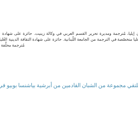
ن إيليا، مُترجمة ومديرة تحرير القسم العربي في وكالة زينيت. حائزة على شهادة 
ا متخصّصة في الترجمة من الجامعة اللّبنانية. حائزة على شهادة الثقافة الدينية العُلي
مُترجمة محلَّفة ل
 يلتقي مجموعة من الشبان القادمين من أبرشية بياشنسا بوبيو في 