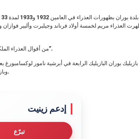
رت العذراء مريم لخمسة أولاد فرناند وجيلبرت وألبير فوازان و
من أقوال العذراء الملكة: “صلّوا. صلّوا كثيرًا”. “أنا أم الله. أنا ملكة السماوات”.
ر بازيليك بوران البازيليك الرابعة في أبرشية نامور لوكسامبورغ
وبازيليك سانت أوبير والبازيليك السابعة عشرة في بلجيكا.
إدعم زينيت
تبرّع