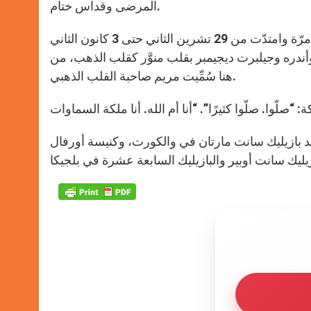
المرضى وقداس ختام.
تميّزت بلدة بوران بظهورات العذراء في العامين 1932 و1933 لمدة 33 مرّة وامتدّت من 29 تشرين الثاني حتى 3 كانون الثاني
أندره وجيلبرت ديجيمبر بقلب منوَّر كقلب الذهب، من
هنا سُمِّيت مريم صاحبة القلب الذهبي.
 بعد بازيليك سانت مارتان في والكورت، وكنيسة أورفال