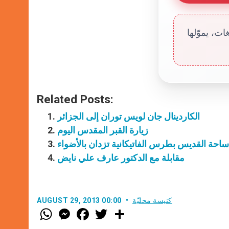
ت، يموّلها
Related Posts:
الكاردينال جان لويس توران إلى الجزائر
زيارة القبر المقدس اليوم
احة القديس بطرس الفاتيكانية تزدان بالأضواء
مقابلة مع الدكتور عارف علي نايض
كنيسة محليّة
AUGUST 29, 2013 00:00
W
M
F
T
S
h
e
a
w
h
a
s
c
i
a