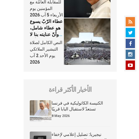
النَّفَس في حياة
للمقابلة العامّة مع
الكنيسة
المؤمنين يوم
الأربعاء 5 آب 2026
عطاء الرّبّ يسوع
هو عطاء شامل،
وأنّ عنايته بنا لا
تغيب عنّا أبدًا
النص الكامل لصلاة
التبشير الملائكي
يوم الأحد 2 آب
2026
الأخبار الأكثر قراءة
الكنيسة الكاثوليكية في فرنسا
تستعدّ لاستقبال البابا قريبًا
8 May 2026
نيجيريا: تضليل إعلامي لإخفاء