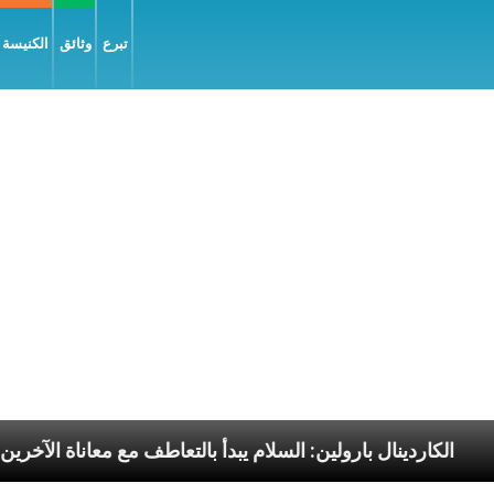
تبرع
وثائق
الكنيسة و
سوليّة
الكاردينال بارولين: السلام يبدأ بالتعاطف مع معا