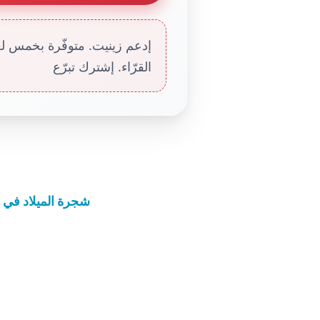
إدعم زينيت. متوفّرة بخمس لغا
القرّاء. إشترك تبرّع
شجرة الميلاد في س