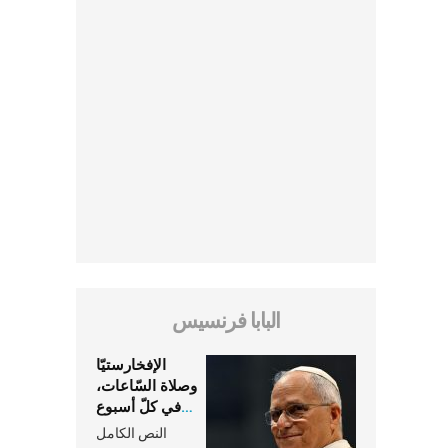
البابا فرنسيس
الإفخارستيّا
وصلاة السّاعات،
في كلّ أسبوع
وكلّ يوم، هما
النص الكامل