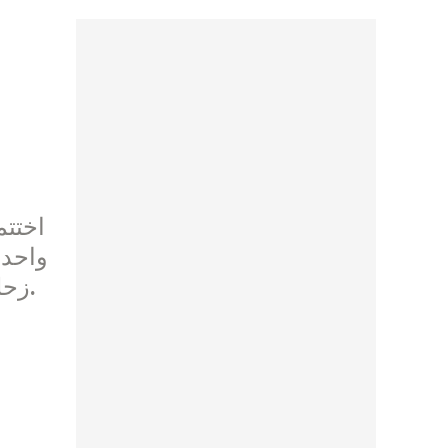
اختتم
واحدة
زحلة والبقاع بمشاركة اكثر من 150 شاباً وشابة من مختلف الطوائف والكنائس والأساقفة.