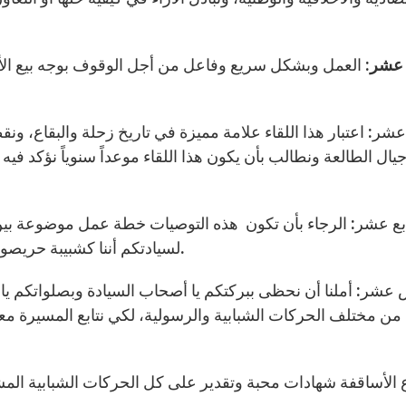
 عشر:
العمل وبشكل سريع وفاعل من أجل الوقوف بوجه بيع الأ
شر: اعتبار هذا اللقاء علامة مميزة في تاريخ زحلة والبقاع، ونقط
جيال الطالعة ونطالب بأن يكون هذا اللقاء موعداً سنوياً نؤكد فيه 
بع عشر: الرجاء بأن تكون هذه التوصيات خطة عمل موضوعة بين أ
لسيادتكم أننا كشبيبة حريصون على الالتزام بتطبيقها بما فيه خير لشبيبتنا ومستقبلتا.
شر: أملنا أن نحظى ببركتكم يا أصحاب السيادة وبصلواتكم يا أبا
من مختلف الحركات الشبابية والرسولية، لكي نتابع المسيرة معا
 الأساقفة شهادات محبة وتقدير على كل الحركات الشبابية الم