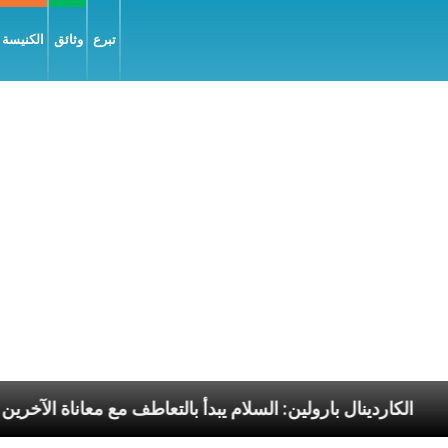
تبرع
وثائق
الكنيسة و
رسوليّة
الكاردينال بارولين: السلام يبدأ بالتعاطف مع مع