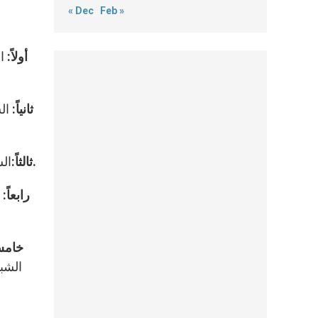
« Dec
Feb »
أولاً
: ا
ثانياً:
الش
:الشكر للجنة التي انبثقت عن مجلس الأساقفة والتي أعدّت لهذا اللقاء الذي تكلل بقداس جمع الرعاة والشبيبة والمؤمنين.
ثالثاً
رابعاً:
ا
خامسا
الشبي