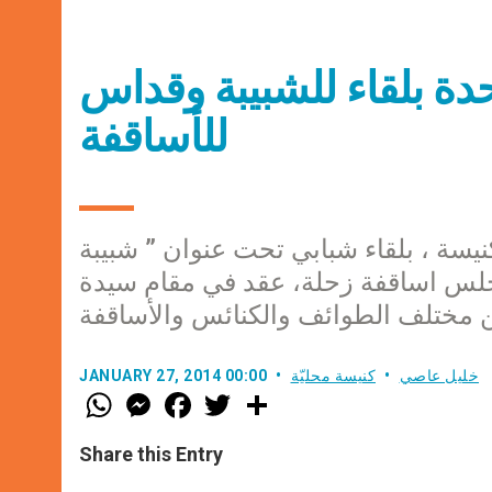
دة بلقاء للشبيبة وقداس
للأساقفة
يسة ، بلقاء شبابي تحت عنوان ” شبيبة
مجلس اساقفة زحلة، عقد في مقام سيدة
خليل عاصي
كنيسة محليّة
JANUARY 27, 2014 00:00
W
M
F
T
S
h
e
a
w
h
a
s
c
i
a
t
s
e
t
r
Share this Entry
s
e
b
t
e
A
n
o
e