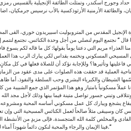
 حداد وجورج اسكندر، وتمثلت الطائفة الإنجيلية بالقسيس رمزي اب
يان، والطائفة الأرمنية الأرثوذكسية بالأب نرسيس جرمكيان، اضا
وة الإنجيل المقدس من المتروبوليت اسبيريدون خوري، القى الم
 قال ” نجتمع اليوم لنصلي من أجل وحدة الكنائس. نجتمع لنتمم إ
نا العذراء مريم التي دعتنا يوماً بقولها: كل ما قاله لكم يسوع فا
 المسيحي المسكوني ونختمه بقداس لكي يبارك الرب هذا العمل.
 فاعليتها وتأثيرها؟ وللإجابة نؤكد أن للصلاة فعلها في كل مكا
ناحية العملية قد حققت هذه الصلوات على مدى عقود من الزمان ن
مها الشيطان والكبرياء البشري وحب السلطة والنفوذ. أما ظاهر هذ
 عملاً مسكونياً بامتياز وهو هذا المؤتمر الذي جمع الشبيبة من 
تتلاقى وتبني جسور تواصل متينة فيما بينها وذلك لأجل مجد الله
بقاع يشجع ويبارك كل عمل مسكوني أساسه المحبة ومشروعه الو
 كان وسيبقى مثلاً صالحاً لعمل الكنائس المسيحية التي وإن تعد
 الفادي والمخلص كلمة الله المتجسدة. فإلى مزيدٍ من الأنشطة ا
فينا الإيمان والرجاء والمحبة لنكون دائماً شهوداً أمناء لمسيحنا ولكنيسته الواحدة الجامعة المقدسة الرسولية.”