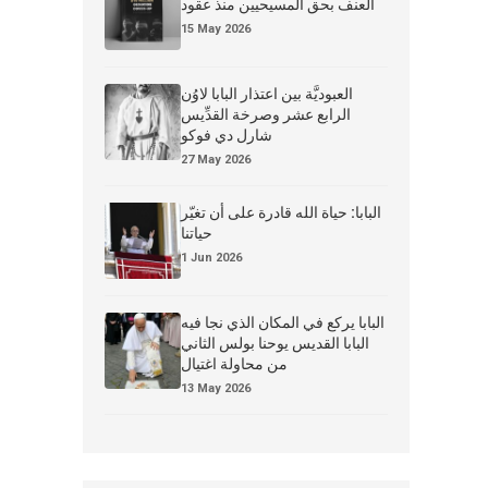
العنف بحق المسيحيين منذ عقود
15 May 2026
العبوديَّة بين اعتذار البابا لاوُن
الرابع عشر وصرخة القدِّيس
شارل دي فوكو
27 May 2026
البابا: حياة الله قادرة على أن تغيّر
حياتنا
1 Jun 2026
البابا يركع في المكان الذي نجا فيه
البابا القديس يوحنا بولس الثاني
من محاولة اغتيال
13 May 2026