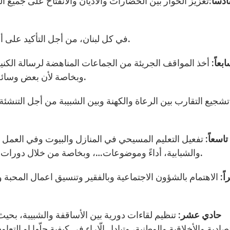
دساً:
تعزيز الحوار بين الحضارات والأديان والانفتاح على جمي
في كل لبنان، من أجل التأكيد على أن العزلة والانفراد يضعفان الايمان والشهادة المطلوبة.
بعاً:
أخذ المواقف الجريئة من الجماعات المناهضة لرسالة الكنيس
وبخاصة لأن بعض وسائل الاعلام لا تضيء الّا على السلبيات وتنسى الايجابيات.
شجيع التقارب بين الرعاة والكهنة وبين الشبيبة من أجل التنشئ
تاسعاً:
تفعيل التعليم المسيحي في المنازل والبيوت وفي العمل 
والشبابية، أداءً وموضوعات…، وبخاصة من خلال دورات حول الكتاب المقدس وكيفية تطبيقه في حياتنا اليومية.
ً:
الاهتمام بالشؤون الاجتماعية وبالفقير وتنسيق اعمال المحبة و
حادي عشر
: تنظيم لقاءات دورية بين الأساقفة والشبيبة، بحي
صادية والأخلاقية والوطنية، وتبادل الّاراء في كيفية حلّها او 