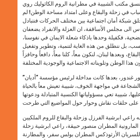
p
g
o
r
منسق مكتب الشبيبة في مطرانية الروم الكاثوليك روي
p
e
k
شباب في زحلة والبقاع وعلى امتداد مساحة الوطن! لم
r
نخلق شبكة أمان اجتماعية بين مختلف الحركات فنتبادل
داس الى مجلس الأساقفة، ان العزلة والانفراد يضعفان
تضحية، فكفيلة وحدها باذكاء شعلة الايمان في نفوسنا،
حسب، بل ننطلق من هذه الغاية لتنمية، وتطوير وتفعيل
 وبعدها لبنان، لنكون معاً، كلنا معاً، دافعاً وحافزاً
ر غندور، بعدها كانت مداخلة لرئيس مؤسسة “أديان”
لشجاعة في مواجهة الخوف، شبيبة تعيش معاً بالحياة
ليها، شبيبة تعي مسؤولياتها الكنسية المتبادلة ودعوتها
ه راعي ابرشية الفرزل وزحلة والبقاع للروم الملكيين
لمارونية المطران منصور حبيقة، راعي ابرشية زحلة
 للسريان الأرثوذكس المطران بولس سفر، والمطارنة