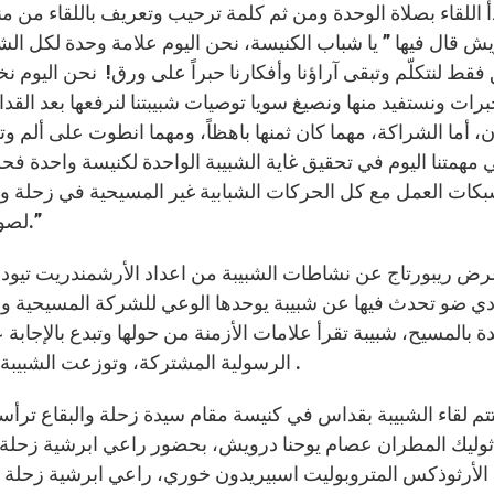
أ اللقاء بصلاة الوحدة ومن ثم كلمة ترحيب وتعريف باللقاء من 
ش قال فيها ” يا شباب الكنيسة، نحن اليوم علامة وحدة لكل ال
 فقط لنتكلّم وتبقى آراؤنا وأفكارنا حبراً على ورق! نحن اليوم 
برات ونستفيد منها ونصيغ سويا توصيات شبيبتنا لنرفعها بعد الق
ان، أما الشراكة، مهما كان ثمنها باهظاً، ومهما انطوت على ألم و
هي مهمتنا اليوم في تحقيق غاية الشبيبة الواحدة لكنيسة واحدة ف
كات العمل مع كل الحركات الشبابية غير المسيحية في زحلة والبقاع،
لصون هذا الوطن وتلويناته الاجتماعية والوجودية المختلفة.”
ض ريبورتاج عن نشاطات الشبيبة من اعداد الأرشمندريت تيودو
دي ضو تحدث فيها عن شبيبة يوحدها الوعي للشركة المسيحية وا
ة بالمسيح، شبيبة تقرأ علامات الأزمنة من حولها وتبدع بالإجابة ع
الرسولية المشتركة، وتوزعت الشبيبة على حلقات نقاش وحوار حول المواضيع التي طرحت .
تم لقاء الشبيبة بقداس في كنيسة مقام سيدة زحلة والبقاع ترأس
ثوليك المطران عصام يوحنا درويش، بحضور راعي ابرشية زحلة ا
 الأرثوذكس المتروبوليت اسبيريدون خوري، راعي ابرشية زحلة