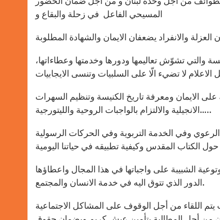
ع الطوائف من أجل وحدة لبنان و من أجل ضمان الحضور
المسيحي الفاعل في زحلة والبقاع و
ة والتي تشوّش تعاليمها ودورها وخدمتها وعطاءاتها،
ة على الايمان ومعرفة تاريخ الكنيسة وتنظيم السهرات
الانجيلية والالتزام بالواجبات الروحية والليتورجية…..
الرعوي وفي الخدمة التربوية وفي الحركات الرسولية
توعية الشبيبة على واجباتها في هذا المجال واعطاؤها
الدور الذي تتوق اليه في خدمة الانسان والمجتمع.
ث يتم اللقاء من أجل الوقوف على المشاكل الاجتماعية
التعاون من أجل المطالبة بتأمين عيش كريم وبضمان حقوق