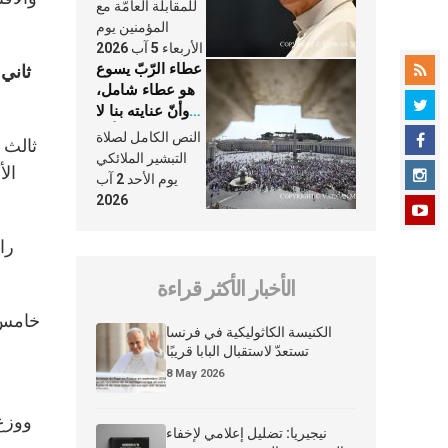
النَّفَس في حياة
للمقابلة العامّة مع
الكنيسة
المؤمنين يوم
الأربعاء 5 آب 2026
عطاء الرّبّ يسوع
ثاني
هو عطاء شامل،
وأنّ عنايته بنا لا
تغيب عنّا أبدًا
النص الكامل لصلاة
ثالث ع
التبشير الملائكي
الأ
يوم الأحد 2 آب
2026
را
الأخبار الأكثر قراءة
خامس ع
الكنيسة الكاثوليكية في فرنسا
تستعدّ لاستقبال البابا قريبًا
8 May 2026
ووزع
نيجيريا: تضليل إعلامي لإخفاء