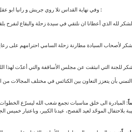
وفي نهاية القداس تلا روي جريش و رانيا ابو عقل توصيات لقاء الشبيبة والتي جاءت على الشكل التالي :
لشكر لله الذي أعطانا ان نلتقي في سيدة زحلة والبقاع لنفرح بلقاء
كر لأصحاب السيادة مطارنة زحلة السامي احترامهم على رعايتهم
لتمني بأن يتعزز التعاون بين الكنائس في مختلف المجالات من
ً:
المبادرة الى خلق مناسبات تجمع شعب الله ليسرّع الخطوات
بة بلاحتفال الموحّد لعيد الفصح، عيدنا الكبير، وباعتبار خميس الجس