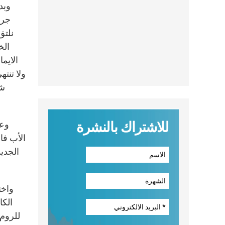
وبد
جري
نلتق
الخ
الايم
ولا تنت
شب
للاشتراك بالنشرة
وعر
الأب فا
الجديد
واخت
الكا
للروم