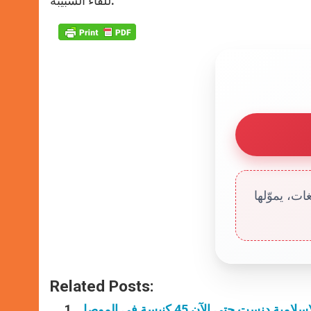
للقاء الشبيبة.
ت، يموّلها
Related Posts:
مية دنست حتى الآن 45 كنيسة في الموصل