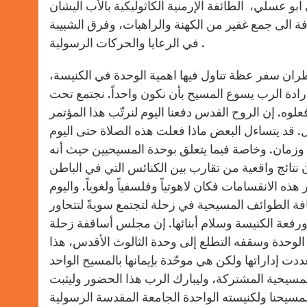
و عسلي، الطائفة الإرمنية الكاثوليكية بالأب اليشان
فة الى جمع غفير من الكهنة والراهبات، وفرق الشبيبة
في الرعايا والحركات الرسولية .
طران سفر عظة تناول فيها اهمية الوحدة في الكنيسة،
رادة الرب يسوع المسيح بأن نكون واحداً. نجتمع تحت
فعلوه. إن الروح القدس دفعنا اليوم لنرتّب هذا المؤتمر
 قد يتساءل البعض ماذا فعلت هذه الصلاة حتى اليوم
نٍ وزمان. وخاصة فيما يتعلق بوحدة المسيحيين حيث أنه
تائج واقعية من تقارب بين الكنائس التي في الباطن
ه الانقسامات فكان لاهوتياً وفلسفياً ولغوياً. واليوم
كافة الطوائف المسيحية في زحلة لتجتمع سويةً لتتحاور
 ورفعة الكنيسة وسلام أبنائها. إن مجلس أساقفة زحلة
حدة وسقفه التطلع إلى وحدة الثالوث الأقدس، هذا
دت إداراتها ولكن هي موحّدة بإيمانها بالمسيح الواحد
لمسيحية المشتركة، وليبارك الرب هذا الحضور وليثبت