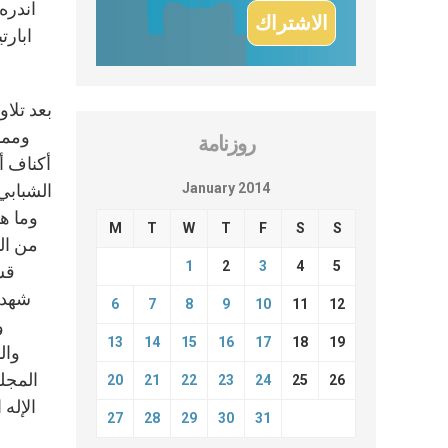
اندره
ابارت
بعد تلا
ومما
روزنامة
أكناف أم
January 2014
الشبابي
وما هي
M
T
W
T
F
S
S
من ال
1
2
3
4
5
قسّ
شهدنا
6
7
8
9
10
11
12
و
13
14
15
16
17
18
19
وال
المجلس
20
21
22
23
24
25
26
الإله
27
28
29
30
31