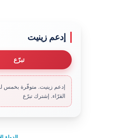
إدعم زينيت
تبرّع
إدعم زينيت. متوفّرة بخمس لغا
القرّاء. إشترك تبرّع
الدولة الإسلا