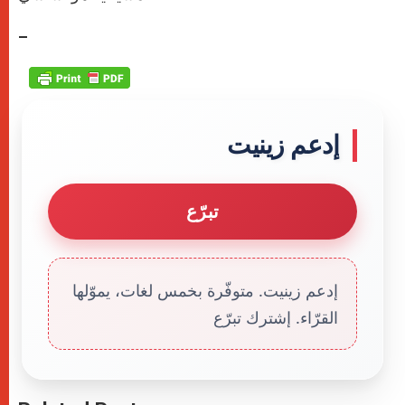
–
إدعم زينيت
تبرّع
إدعم زينيت. متوفّرة بخمس لغات، يموّلها
القرّاء. إشترك تبرّع