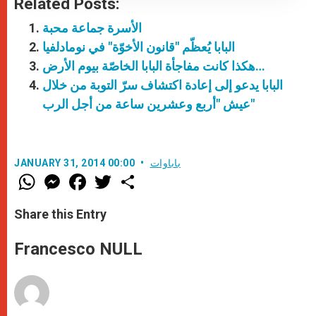
Related Posts:
الأسرة جماعة محبة
البابا يُعظّم "قانون الأخوّة" في نومادلفيا
هكذا كانت مفاجأة البابا الخاصّة بيوم الأرض…
البابا يدعو إلى إعادة اكتشاف سرّ التوبة من خلال
عيش "أربع وعشرين ساعة من أجل الرب"
باباوات
JANUARY 31, 2014 00:00
W
M
F
T
S
h
e
a
w
h
a
s
c
i
a
t
s
e
t
r
Share this Entry
s
e
b
t
e
A
n
o
e
p
g
o
r
Francesco NULL
p
e
k
r