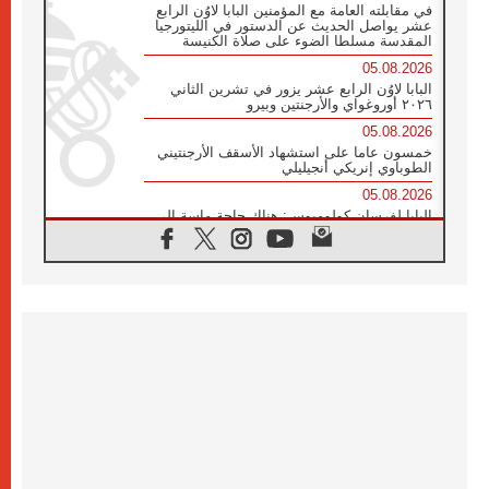
في مقابلته العامة مع المؤمنين البابا لاوُن الرابع
عشر يواصل الحديث عن الدستور في الليتورجيا
المقدسة مسلطا الضوء على صلاة الكنيسة
05.08.2026
البابا لاوُن الرابع عشر يزور في تشرين الثاني
٢٠٢٦ أوروغواي والأرجنتين وبيرو
05.08.2026
خمسون عاما على استشهاد الأسقف الأرجنتيني
الطوباوي إنريكي أنجيليلي
05.08.2026
البابا لفرسان كولومبوس: هناك حاجة ماسة إلى
أنبياء تناغم يسعون إلى بناء الجسور
04.08.2026
وفاة الكاردينال جوليو دوارتي لانغا
04.08.2026
عميد دائرة الحوار بين الأديان يفتتح في سيول
أول لقاء مسيحي كونفوشي
04.08.2026
إطلاق النشيد الرسمي لليوم العالمي للشباب في
سيول
04.08.2026
رسالة البابا لاوُن الرابع عشر إلى المشاركين في
المؤتمر العالمي لمنظمة سيغنيس