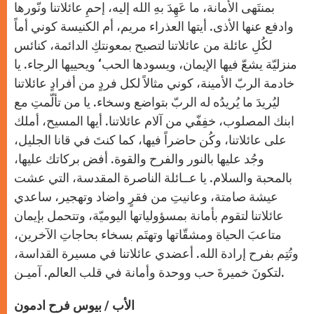
بمنتَهى الأمانة، ما عَهِدَ بهِ الله إليه، إحمِ عائلاتنا ونّورها
وادفع عنها الأذى. أيتها العذراء مريم، أم الكنيسة كوني أماً
لكُلِ عائلة من عائلاتنا لتصبح بمعونتكِ الدائمة، كنائس
منزليّة يشعّ فيها الإيمان، ويسودها الحب‘ ويحييها الرجاء. يا
خادمة الربّ الأمينة، كوني مثالاً لكل فردٍ من أفرادٍ عائلاتنا
ليُريدَ ما يُريدُه له الربّ بتواضع وسخاء. يا من تألّمتِ مع
ابنك المصلوب، خفِفّي من آلام عائلاتنا. أيها المسيح، أملك
على عائلاتنا، وكُن حاضراً فيها، كما كنتَ في قانا الجليل،
وجُد عليها بالنور والفرح والقوة. أفض بركاتك عليها،
بالمحبة والسلام. يا عــائلة الناصرة المقدسة، التي عشت
عيشة صامتة، وعانيتِ من فقرٍ واضاد وتهجير، ساعدي
عائلاتنا لتقوم بأمانة بمسؤولياتها اليوميّة، وتتحمل بإيمان
متاعبَ الحياة ومشقّاتها وتهتَم بسخاء بحاجاتِ الآخرين،
وتُتِم بفرح إرادة الله. أعضدي عائلاتنا في مسيرة القداسة،
لتكونَ خميرةَ حب ووحدة وأمانة في قلب العالم. آميـن.
الأب / بيوس فرح ادمون