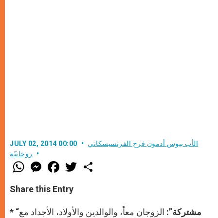
الأب بيوس أدمون فرح الفرنسيسكاني
JULY 02, 2014 00:00
روحانيّة
W
M
F
T
S
h
e
a
w
h
a
s
c
i
a
t
s
e
t
r
Share this Entry
s
e
b
t
e
A
n
o
e
p
g
o
r
* “مشتركة”
: الزوجان معاً، والوالدين والأولاد، الأجداد مع
p
e
k