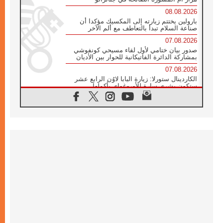
08.08.2026
بارولين يختتم زيارته إلى المكسيك مؤكدا أن
صناعة السلام تبدأ بالتعاطف مع ألم الآخر
07.08.2026
صدور بيان ختامي لأول لقاء مسيحي كونفوشي
بمشاركة الدائرة الفاتيكانية للحوار بين الأديان
07.08.2026
الكاردينال ستورلا: زيارة البابا لاوُن الرابع عشر
ستكون بشرى سارة للأوروغواي بأكملها
07.08.2026
الفاتيكان يعلن برنامج الزيارة الرسولية للبابا لاوُن
الرابع عشر إلى فرنسا
07.08.2026
في الذكرى الـ ٨١ لحادثة هيروشيما الكنيسة في
اليابان تنظم ١٠ أيام للصلاة على نية السلام
07.08.2026
الكنيسة في الأوروغواي: زيارة البابا ستعزز
الإيمان والرجاء
06.08.2026
الاجتماع الشهري للمطارنة الموارنة
06.08.2026
الكاردينال روسي: زيارة البابا لاوُن إلى الأرجنتين