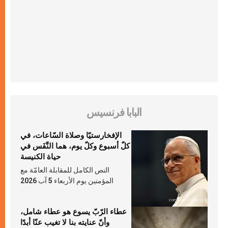
البابا فرنسيس
الإفخارستيّا وصلاة السّاعات، في
كلّ أسبوع وكلّ يوم، هما النَّفَس في
حياة الكنيسة
النص الكامل للمقابلة العامّة مع
المؤمنين يوم الأربعاء 5 آب 2026
عطاء الرّبّ يسوع هو عطاء شامل،
وأنّ عنايته بنا لا تغيب عنّا أبدًا