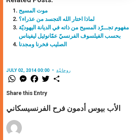
موت المسيح
لماذا اختار الله التجسد من عذراء؟
مفهوم تجـــرّد المسيح من ذاته في الديانة اليهوديّة
بحسب الفيلسوف الفرنسيّ عمّانوئيل ليفيناس
الصليب فخرنا ومجدنا
روحانيّة
JULY 02, 2014 00:00
W
M
F
T
S
h
e
a
w
h
a
s
c
i
a
t
s
e
t
r
Share this Entry
s
e
b
t
e
A
n
o
e
p
g
o
r
الأب بيوس أدمون فرح الفرنسيسكاني
p
e
k
r