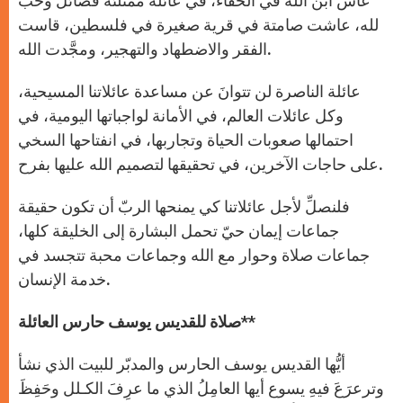
عاش ابن الله في الخفاء، في عائلة ممتلئة فضائل وحب
لله، عاشت صامتة في قرية صغيرة في فلسطين، قاست
الفقر والاضطهاد والتهجير، ومجَّدت الله.
عائلة الناصرة لن تتوانَ عن مساعدة عائلاتنا المسيحية،
وكل عائلات العالم، في الأمانة لواجباتها اليومية، في
احتمالها صعوبات الحياة وتجاربها، في انفتاحها السخي
على حاجات الآخرين، في تحقيقها لتصميم الله عليها بفرح.
فلنصلِّ لأجل عائلاتنا كي يمنحها الربّ أن تكون حقيقة
جماعات إيمان حيّ تحمل البشارة إلى الخليقة كلها،
جماعات صلاة وحوار مع الله وجماعات محبة تتجسد في
خدمة الإنسان.
**
صلاة للقديس يوسف حارس العائلة
أيُّها القديس يوسف الحارس والمدبّر للبيت الذي نشأ
وترعرَعَ فيهِ يسوع أيها العامِلُ الذي ما عرِفَ الكـلل وحَفِظَ