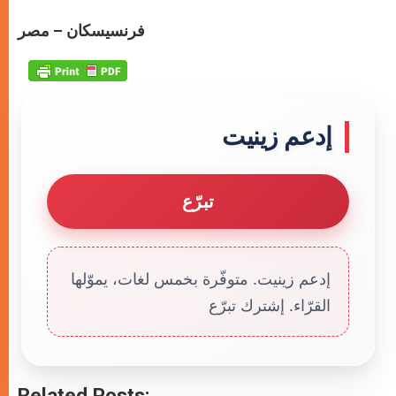
فرنسيسكان – مصر
إدعم زينيت
تبرّع
إدعم زينيت. متوفّرة بخمس لغات، يموّلها
القرّاء. إشترك تبرّع
Related Posts: