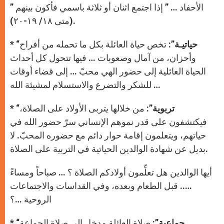
r
الأحفاد … ” إذا اجتمع اثنان أو ثلاثة باسمي فأكون بينهم ”
(متى ١٨/ ١٩-٢٠).
“حياتيـة”
: تخص حياة العائلة بكل ما تحمله من أفراح
*
وأحزان، من آمال وصعوبات … فيها تتحول كل أحداث
الحياة العائلية إلى حضور الهي محبّ … إلى قضاء أوقات
للشكر والتضرع والاستسلام لمشيئة الله …
“تربوية”
: من خلالها يتربى الأولاد على الصلاة،
*
فيكتشفون على قدر نموهم الإنساني سرّ حضور الله في
حياتهم، ويتعلمون إقامة حوار دائم مع حضوره المحبّ. لا
بديل عن شهادة الوالدين الحياتية في التربية على الصلاة.
أيها الوالدين هل تعلِّمون أولادكم الصلاة ؟ … صباحاً ومساءً
….. قبل الطعام وبعده، وفي القداسات والاجتماعات
الروحية …؟
“جماعية”
: صلاة العائلة مدخل إلى صلاة الجماعة
*