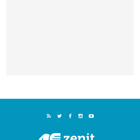
"أوروبا والعالم يبحثان اليوم عن قديسين جُدد
فيكم"