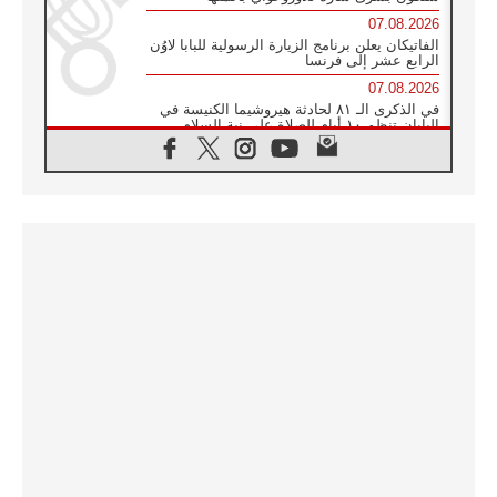
07.08.2026
الفاتيكان يعلن برنامج الزيارة الرسولية للبابا لاوُن
الرابع عشر إلى فرنسا
07.08.2026
في الذكرى الـ ٨١ لحادثة هيروشيما الكنيسة في
اليابان تنظم ١٠ أيام للصلاة على نية السلام
07.08.2026
الكنيسة في الأوروغواي: زيارة البابا ستعزز
الإيمان والرجاء
06.08.2026
الاجتماع الشهري للمطارنة الموارنة
06.08.2026
الكاردينال روسي: زيارة البابا لاوُن إلى الأرجنتين
هي تكريم للبابا فرنسيس
06.08.2026
زيارة البابا إلى البيرو ستكون زمن نعمة ومصالحة
ورجاء
06.08.2026
الكاردينال بارولين في المكسيك: علينا أن نكون
حاضرين إلى جانب المهمشين والمهاجرين
والأجانب
06.08.2026
البابا لاوُن الرابع عشر للشباب في أسيزي: