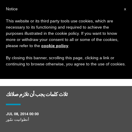
AR
Notice
x
This website or its third party tools use cookies, which are
necessary to its functioning and required to achieve the
DAY
purposes illustrated in the cookie policy. If you want to know
July 8th, 2014
more or withdraw your consent to all or some of the cookies,
please refer to the
cookie policy
.
By closing this banner, scrolling this page, clicking a link or
continuing to browse otherwise, you agree to the use of cookies.
DERNIÈRES NOUVELLES
ثلاث كلمات يجب أن تلازم صلاتك
JUL 08, 2014 00:00
أنطوانيت نمّور