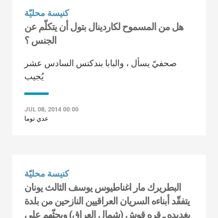
كنيسة محليّة
هل من المسموح لكاردينال بتول أن يتكلّم عن
الجنس ؟
صحفيّ يسأل ، والبابا بندكتس السادس عشر
يُجيب
JUL 08, 2014 00:00
عدي توما
كنيسة محليّة
البطريرك مار اغناطيوس يوسف الثالث يونان
يتفقّد أبناءه السريان العراقيين النازحين من بلدة
بغديده ـ قره قوش (شمال العراق) ويحثّهم على