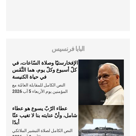
البابا فرنسيس
الإفخارستيّا وصلاة السّاعات، في
كلّ أسبوع وكلّ يوم، هما النَّفَس
في حياة الكنيسة
النص الكامل للمقابلة العامّة مع
المؤمنين يوم الأربعاء 5 آب 2026
عطاء الرّبّ يسوع هو عطاء
شامل، وأنّ عنايته بنا لا تغيب عنّا
أبدًا
النص الكامل لصلاة التبشير الملائكي