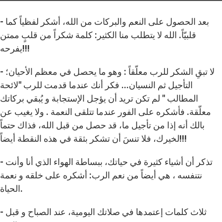
- بعد الحصول على النعم والبركات من الله، أشكر لفظياً كما
قلبيّاً. الله لا يتطلب منا الكثير: كلمة شكراً من قلبٍ ممتن
يفرحه!!!
- لا تبقِ الشكر للرب معلّقاً : وهو ما يحصل في معظم الأحيان؛
التأجيل ثم النسيان... فكر أنك عندما قدمت للرب "لائحة
المطالب " لم تكن تريد أن يؤجل الإستجابة و يُبقي بركاتك
معلّقة. فأشكره على الفور عندما تتلقى النعمة . ولا يغيب عن
بالك أنه إذا من تأجيل ما، قد حصل من قبل الله، فذاك حتماً
لخيرك، فلا تنسَ أن تشكر بثقة في هذه النقطة أيضاً!!!
- تذكر أن أشياء كثيرة في حياتك، ببساطة الهواء الذي أنا وأنت
نتنفسه ، هي أيضاً من نعم الرب: أشكره على خلقه و نعمة
الحياة.
- ثلاث كلمات إعتمدها في صلاتك اليومية، عند الصباح و قبل