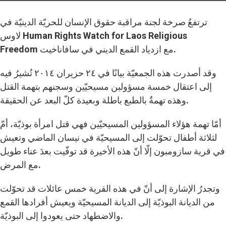
ترتفعُ صرخة لجنة مراقبة حقوق الإنسان للحريّة الدينيّة في
لاوس Human Rights Watch for Laos Religious
Freedom مع ازدياد القمع الديني في سافاناخيت.
وقد أصدرت هذه الجمعيّة بيانًا في ٢٤ حزيران ٢٠١٤ تُشيرُ فيه
إلى اعتقال خمسة مسؤولين مسيحيّين وسجنهم بتهمة القتل
وهذه تهمةٌ بالطبع باطلة وبعيدة كلّ البعد عن الحقيقة.
أمّا تهمة هؤلاء المسؤولين المسيحيّين فهي قتل امرأة بوذيّة، أمّ
لثلاثة أطفال تحوّلت إلى المسيحيّة في نيسان الماضي وتعيش
في قرية سازومبون إلّا أنّ هذه الأخيرة قد توفّيت بعدَ عناء طويل
مع المرض.
وتجدرُ الإشارة إلى أنّ في هذه القرية خمس عائلات قد تحوّلت
من الديانة البوذيّة إلى الديانة المسيحيّة ويعيش أفرادها القمع
والاضطهاد حتى يعودوا إلى البوذيّة.