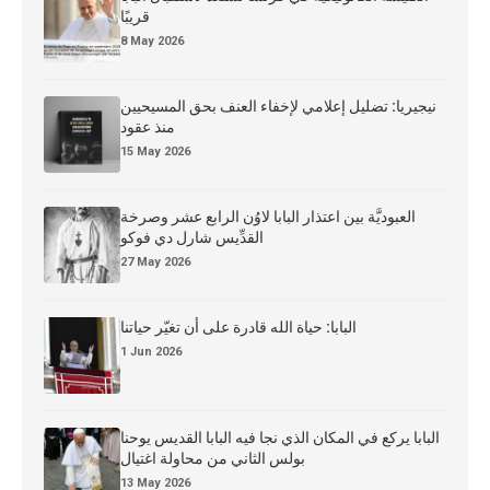
قريبًا
8 May 2026
نيجيريا: تضليل إعلامي لإخفاء العنف بحق المسيحيين
منذ عقود
15 May 2026
العبوديَّة بين اعتذار البابا لاوُن الرابع عشر وصرخة
القدِّيس شارل دي فوكو
27 May 2026
البابا: حياة الله قادرة على أن تغيّر حياتنا
1 Jun 2026
البابا يركع في المكان الذي نجا فيه البابا القديس يوحنا
بولس الثاني من محاولة اغتيال
13 May 2026