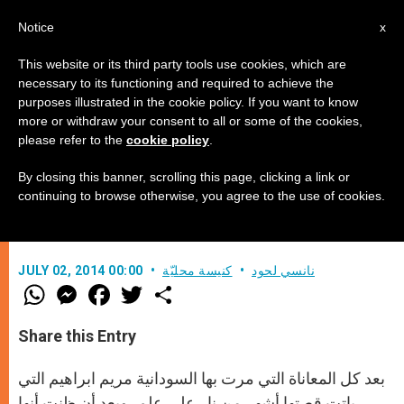
AR
Notice
x
This website or its third party tools use cookies, which are
necessary to its functioning and required to achieve the
purposes illustrated in the cookie policy. If you want to know
الى أين ستؤول قضية مريم ابراهيم
more or withdraw your consent to all or some of the cookies,
please refer to the
cookie policy
.
هذه المرة؟
By closing this banner, scrolling this page, clicking a link or
continuing to browse otherwise, you agree to the use of cookies.
مريم في قفص الإتهام من جديد
نانسي لحود
كنيسة محليّة
JULY 02, 2014 00:00
W
M
F
T
S
h
e
a
w
h
a
s
c
i
a
t
s
e
t
r
Share this Entry
s
e
b
t
e
A
n
o
e
p
g
o
r
بعد كل المعاناة التي مرت بها السودانية مريم ابراهيم التي
p
e
k
r
باتت قصتها أشهر من نار على علم، وبعد أن ظنت أنها