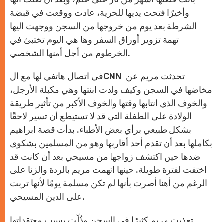
وأخيرًا فتحت يديها للحرية، عادت ووقعت في قبضة
الشرطة بعد يوم من خروجها من السجن ووجهت اليها
تهمة تزوير أوراق السفر وها هي اليوم تختبئ في
الخرطوم من أجل أمنها الشخصي.
في اتصال هاتفي لها مع الCNN تحدثت مريم عن
مخاضها في السجن وكيف ولدت ابنتها وهي مكبلة الأرجل،
والخوف الذي انتابها وقتها والخوف الأكبر من تأثير طريقة
الولادة على الطفلة التي قد لا تستيطع أن تسير لاحقًا
بشكل طبيعي برأي بعض الأطباء. بدأت قصة ابراهيم
بكاملها بعد أن تقدم أحد أقاربها وهو من المسلمين بشكوى
ضدها حين اكتشف زواجها من مسيحي بعد أن كانت قد
اختفت لفترة طويلة. حينها اتهمت مريم بالردة والزنا على
الرغم من أهنا أصرت بأنها لم تكن مسلمة يومًا لأنها تربت
على الدين المسيحي.
تعذبت مريم كثيرًا في السجن وذُلّت بسبب معتقداتها