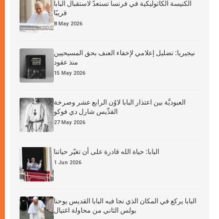
الكنيسة الكاثوليكية في فرنسا تستعدّ لاستقبال البابا
قريبًا
8 May 2026
نيجيريا: تضليل إعلامي لإخفاء العنف بحق المسيحيين
منذ عقود
15 May 2026
العبوديَّة بين اعتذار البابا لاوُن الرابع عشر وصرخة
القدِّيس شارل دي فوكو
27 May 2026
البابا: حياة الله قادرة على أن تغيّر حياتنا
1 Jun 2026
البابا يركع في المكان الذي نجا فيه البابا القديس يوحنا
بولس الثاني من محاولة اغتيال