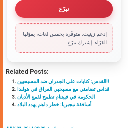
تبرّع
إدعم زينيت. متوفّرة بخمس لغات، يموّلها
القرّاء. إشترك تبرّع
Related Posts:
القدس: كتابات على الجدران ضد المسيحيين!!
قداس تضامني مع مسيحيي العراق في هولندا
الحكومة في فييتنام تطمح لقمع الأديان
أساقفة نيجيريا: خطر داهم يهدد البلاد