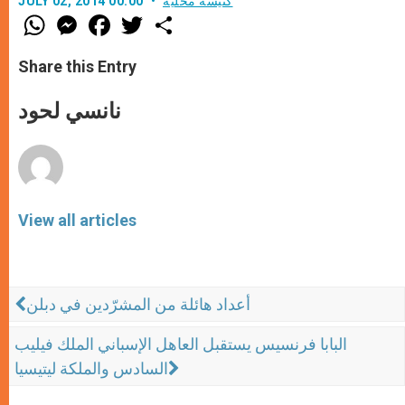
كنيسة محليّة
JULY 02, 2014 00:00
W
M
F
T
S
h
e
a
w
h
a
s
c
i
a
t
s
e
t
r
Share this Entry
s
e
b
t
e
A
n
o
e
p
g
o
r
نانسي لحود
p
e
k
r
View all articles
أعداد هائلة من المشرّدين في دبلن
البابا فرنسيس يستقبل العاهل الإسباني الملك فيليب
السادس والملكة ليتيسيا