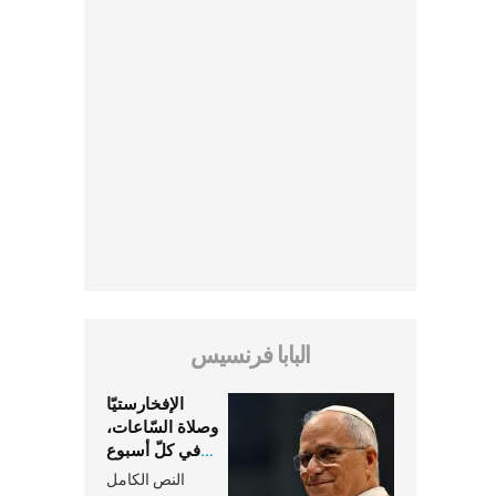
البابا فرنسيس
الإفخارستيّا
وصلاة السّاعات،
في كلّ أسبوع
وكلّ يوم، هما
النص الكامل