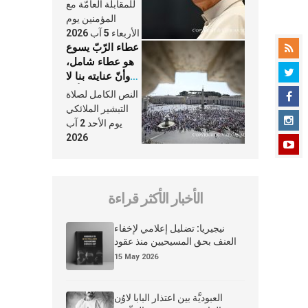
النَّفَس في حياة
للمقابلة العامّة مع
الكنيسة
المؤمنين يوم
الأربعاء 5 آب 2026
عطاء الرّبّ يسوع
هو عطاء شامل،
وأنّ عنايته بنا لا
تغيب عنّا أبدًا
النص الكامل لصلاة
التبشير الملائكي
يوم الأحد 2 آب
2026
الأخبار الأكثر قراءة
نيجيريا: تضليل إعلامي لإخفاء
العنف بحق المسيحيين منذ عقود
15 May 2026
العبوديَّة بين اعتذار البابا لاوُن