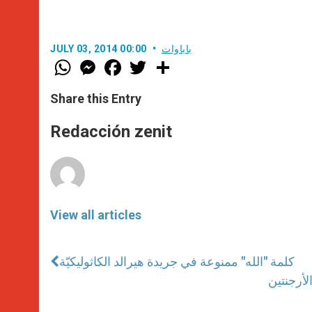
باباوات
JULY 03, 2014 00:00
W
M
F
T
S
h
e
a
w
h
a
s
c
i
a
t
s
e
t
r
Share this Entry
s
e
b
t
e
A
n
o
e
p
g
o
r
Redacción zenit
p
e
k
r
View all articles
كلمة "الله" ممنوعة في جريدة هيرالد الكاثوليكيّة
لأرجنتين