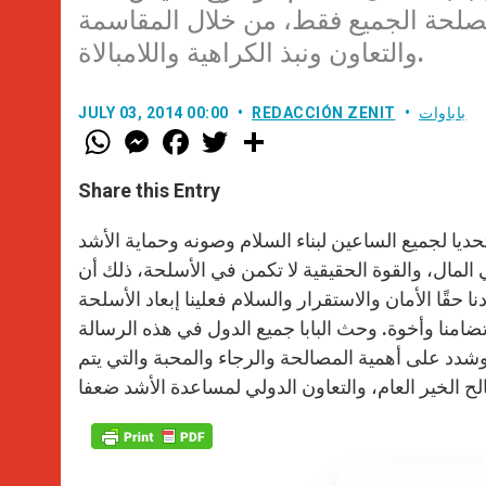
مصلحة الجميع فقط، من خلال المقاسمة
والتعاون ونبذ الكراهية واللامبالاة.
باباوات
REDACCIÓN ZENIT
JULY 03, 2014 00:00
W
M
F
T
S
h
e
a
w
h
a
s
c
i
a
t
s
e
t
r
Share this Entry
s
e
b
t
e
A
n
o
e
p
g
o
r
حديا لجميع الساعين لبناء السلام وصونه وحماية الأشد
p
e
k
المال، والقوة الحقيقية لا تكمن في الأسلحة، ذلك أن
r
حقًا الأمان والاستقرار والسلام فعلينا إبعاد الأسلحة
ضامنا وأخوة. وحث البابا جميع الدول في هذه الرسالة
ا وشدد على أهمية المصالحة والرجاء والمحبة والتي يتم