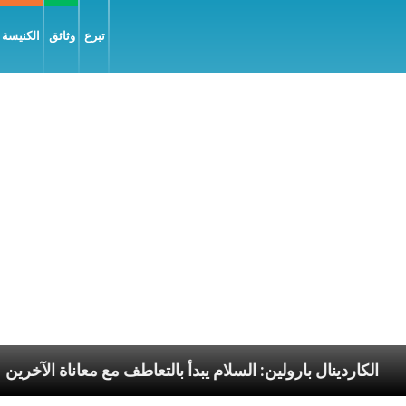
تبرع
وثائق
الكنيسة و
سوليّة
الكاردينال بارولين: السلام يبدأ بالتعاطف مع معان