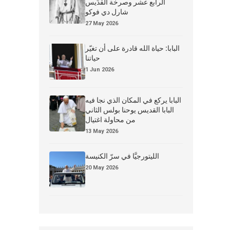
الرابع عشر وصرخة القدِّيس
شارل دي فوكو
27 May 2026
البابا: حياة الله قادرة على أن تغيّر
حياتنا
1 Jun 2026
البابا يركع في المكان الذي نجا فيه
البابا القديس يوحنا بولس الثاني
من محاولة اغتيال
13 May 2026
الليتورجيَّا في سرّ الكنيسة
20 May 2026