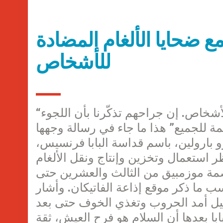
ع ضحايا الألغام المضادة
للأشخاص
“أعبر عن تضامني مع جميع ضحايا الألغام المضادة للأشخاص. إن جراحهم تذكّرنا بأن اللجوء
ة للجميع” هذا ما جاء في رسالة وجهها
و بارولين، باسم قداسة البابا فرنسيس،
ر استعمال وتخزين وإنتاج ونقل الألغام
صمة موزمبيق من الثالث والعشرين حتى
 ما ذكر موقع إذاعة الفاتيكان. وأشار
طيل أمد الحروب وتغذي الخوف حتى بعد
لبابا بعدها أن السلام هو فرح العيش، ثقة