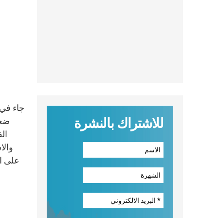
جاء في 
للاشتراك بالنشرة
ضعف
الف
والا
على ال