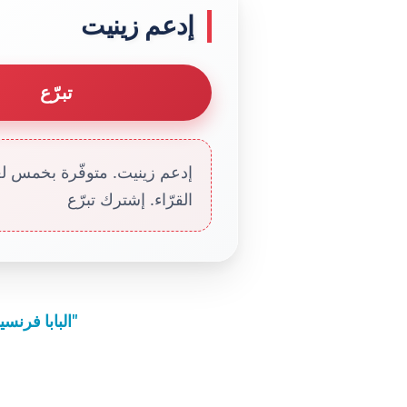
إدعم زينيت
تبرّع
إدعم زينيت. متوفّرة بخمس لغا
القرّاء. إشترك تبرّع
البابا فرنسيس: "على المسيحي أن يفكّر بحسب منطق الله"