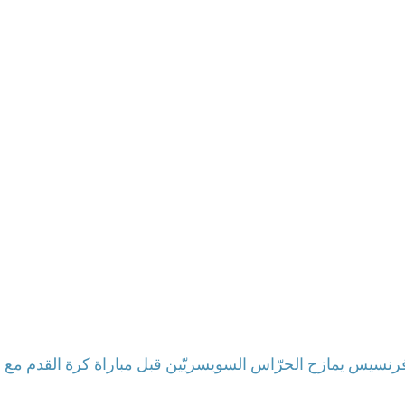
 فرنسيس يمازح الحرّاس السويسريّين قبل مباراة كرة القدم مع ا