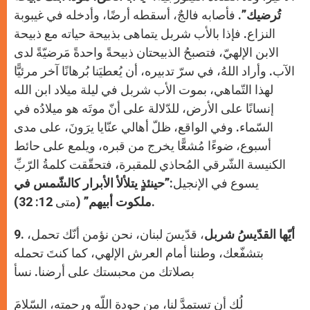
تُرضيك”.
فأصابه فالجٌ، أسقطه أرضًا، وأدخله في غيبوبة
النزاع. فإذا بالأب شربل يتماهى بذبيحة حياته مع ذبيحة
الابن الإلهيّ، فتصبحُ الذبيحتان ذبيحةً واحدةً مَرضيّةً لدى
الآب. وأراد اللهُ، في سرّ تدبيره، أن يُعطيَنا بُرهانًا آخر مرئيًّا
لهذا التّماهي، بموت الأب شربل في ليلة ميلاد ابن الله
إنسانًا على الأرض، للدّلالة على أنّ موتَه هو ميلادُه في
السّماء. وفي الواقع، ظلّ أهالي عنّايا يرَونَ، على مدى
أسبوع، ضوءًا مُشعًّا يخرج من قبره، ويلمع على حائط
الكنيسة الشّرقي المُحاذي للمقبرة، فتحقّقت كلمةُ الرّبِّ
يسوع في الإنجيل:”
حينئذٍ يتلألأ الأبرار كالشّمس في
” (متى 12: 32).
ملكوت أبيهم
أيّها القدّيسُ شربل
، قدّيسَ لبنان، نحن نؤمن أنّك تحمل،
9.
بتشفّعك، وطننا أمام العرش الإلهي، كما كنتَ تحمله
بصلاتك من محبستك على أرضنا. نسأ
لُك أن تستمدَّ لنا، من جودة اللّه ورحمته، السّلامَ