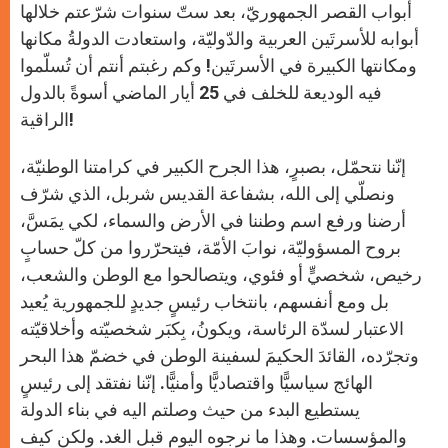
أبواب القصر الجمهوريّ، بعد ستّ سنوات شرّعتم خلالها
أبوابه للأسرتَين العربية والدّوليّة، واستعادت الدولةُ مكانها
ومكانتها الكبيرة في الأسرتَين! وكم رغبتم أنتم أن تُسلّموا
فيه الوديعة للخلف في 25 أيار الماضي أسوةً بالدول
الراقية!
إنّنا نتحمّل، بصبرٍ، هذا الجرح الكبير في كرامتنا الوطنيّة،
ونصلّي إلى الله، بشفاعة القديس شربل، الذي شرّف
أرضنا ورفع اسم وطننا في الأرض والسماء، لكي يمَسَّ،
بروح المسؤوليّة، نوابَ الأمّة، فيتحرّروا من كلّ حسابٍ
رخيص، شخصيٍّ أو فئوي، ويتصالحوا مع الوطن والشعب،
بل ومع أنفسهم، بانتخاب رئيسٍ جديدٍ للجمهورية يُعيد
الاعتبار لسدّة الرئاسة، ويكونُ، بِكبَر شخصيّته وأخلاقيّته
وتجرّده، القائدَ الحكيمَ لسفينة الوطن في خضمّ هذا البحر
الهائج سياسيًّا واقتصاديًّا وأمنيًّا. إنّنا نفتقد إلى رئيسٍ
يستطيع البدء من حيث وصلتم اليه في بناء الدولة
والمؤسسات. وهذا ما نرجوه اليوم قبل الغد. ولكن كيف