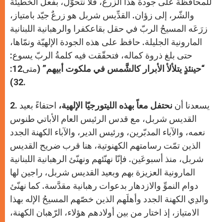
للمحافظة على جودة هذا الزرع، فلا نتحوّل، بفعل الخطيئة
والشّر، إلى زؤان. القدِّيس شربل هو زرعٌ جيّد بامتياز،
زرَعَه المسيحُ الربّ في حقل بقاعكفرا والرهبانية اللبنانية
المارونية الجليلة. حافظ على هذه الجودة الإلهيّة ونمّاها،
حتى بلغ ذروة كماله، فتحقّقت فيه كلمةُ الربّ يسوع:
“
حينئذٍ يتلألأ الأبرار كالشَّمس في ملكوت أبيهم
” (متى12:
32).
2. يسعدنا أن
نحتفل معاً بهذه الليتورجيّا الإلهية،
احتفاءً بعيد
القديس شربل، مع قدس الرئيس العام الأباتي طنوس
نعمه، والآباء المدبّرين، ورئيس الدير، والآباء الكهنة الجدد
الذين تمّت رسامتهم الكهنوتية، هنا قرب ضريح القديس
شربل، منذ أسبوعَين. فإنّا نهنّئهم ونهنّئ الرهبانية اللبنانية
المارونية العزيزة بهم وبعيد القديس شربل، راجين لها
دوام النموِّ والازدهار بدعوات رهبانية مقدَّسة. كما نهنّئ
والدِي الكهنة الجدد وأهلَهم الذين خصّهم المسيحُ الإله بهذا
الامتياز، إذ اختار من بين أولادهم هؤلاء، الرّهبان الكهنة،