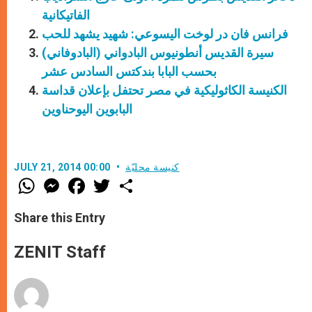
الفاتيكانية
فرانس فان در لوخت اليسوعي: شهيد يشهد للحب
سيرة القديس أنطونيوس البادواني (البادوفاني)
بحسب البابا بندكتس السادس عشر
الكنيسة الكاثوليكية في مصر تحتفل بإعلان قداسة
البابوين اليوحناوين
كنيسة محليّة
JULY 21, 2014 00:00
W
M
F
T
S
h
e
a
w
h
a
s
c
i
a
t
s
e
t
r
Share this Entry
s
e
b
t
e
A
n
o
e
p
g
o
r
ZENIT Staff
p
e
k
r