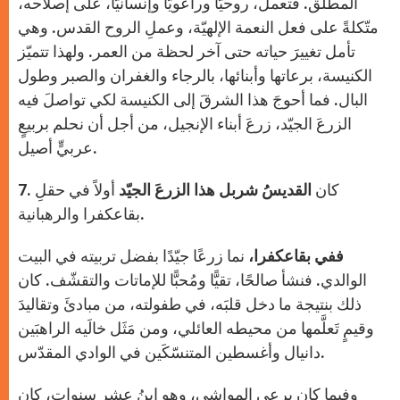
المطلق. فتعملُ، روحيًّا وراعويًّا وإنسانيًّا، على إصلاحه،
متّكلةً على فعل النعمة الإلهيّة، وعملِ الروح القدس. وهي
تأمل تغييرَ حياته حتى آخر لحظة من العمر. ولهذا تتميّز
الكنيسة، برعاتها وأبنائها، بالرجاء والغفران والصبر وطول
البال. فما أحوجَ هذا الشرقَ إلى الكنيسة لكي تواصلَ فيه
الزرعَ الجيّد، زرعَ أبناء الإنجيل، من أجل أن نحلم بربيعٍ
عربيٍّ أصيل.
7. كان
القديسُ شربل هذا الزرعَ الجيّد
أولاً في حقلِ
بقاعكفرا والرهبانية.
ففي بقاعكفرا،
نما زرعًا جيّدًا بفضل تربيته في البيت
الوالدي. فنشأ صالحًا، تقيًّا ومُحبًّا للإماتات والتقشّف. كان
ذلك بنتيجة ما دخل قلبَه، في طفولته، من مبادئَ وتقاليدَ
وقيمٍ تَعلَّمها من محيطه العائلي، ومن مَثَل خالَيه الراهبَين
دانيال وأغسطين المتنسّكَين في الوادي المقدّس.
وفيما كان يرعى المواشي، وهو ابنُ عشرِ سنوات، كان