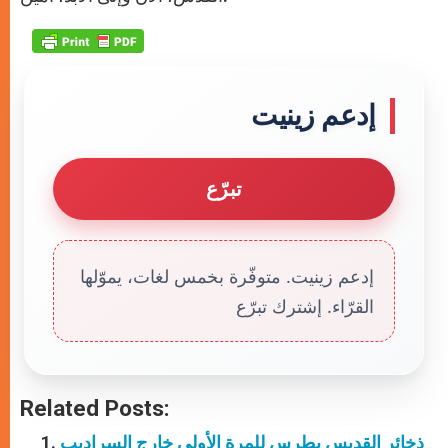
إدعم زينيت
تبرّع
إدعم زينيت. متوفّرة بخمس لغات، يموّلها
القرّاء. إشترك تبرّع
Related Posts:
ذخائر القديس بطرس للمرة الأولى خارج السراديب