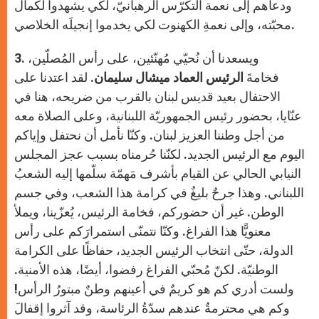
ودعاهم إلى نعمة التكرّس الرهبانيّ، لكي يشهدوا لكمال
محبّته، وإلى نعمةِ الكهنوت لكي يخدموا إنجيلَه الخلاصي.
3. ويسعدنا أن نُحيّي مُهنّئين، على رأس المُصلّين،
فخامةَ
الرئيس العماد ميشال سليمان
. لقد اعتدنا على
الاحتفال بعيد قديس لبنان بالقرب من ضريحه، هنا في
عنّايا، بحضور رئيس الجمهوريّة اللبنانية، وعلى الصلاة معه
من أجل وطننا العزيز لبنان. وكنّا نأمل أن نحتفل وإياكم
اليوم مع الرئيس الجديد. لكنّنا حُرمناه بسبب عجز المجلس
النيابي الحالي عن القيام بأشرف مَهمّة سلّمها إليه الشعبُ
اللبناني. وهذا جرحٌ بليغٌ في كرامة هذا الشعب، وفي جسم
الوطن. غير أن حضوركم، فخامة الرئيس، يُعزّينا، ويملأ
معنويًّا هذا الفراغ. وكنّا نتمنّى استمرارَكم على رأس
الدولة، حتّى انتخاب الرئيس الجديد، حفاظًا على الكرامة
الوطنيّة. لكنّ مُحبّي الفراغ رفضوا، أيضًا، هذه الأمنية.
ولست أدري كم هو كريمٌ في أعينهم وطنٌ مبتورُ الرأس!
وكم هي محترمةٌ عندهم سدّةُ الرئاسة، وقد آثروا إقفالَ