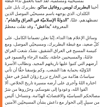
بمسيحيّيه ومسلميه. لقد آلمنا بالعمق نداءُ غبطة
أخينا
البطريرك لويس روفائيل ساكو
، بطريرك بابل على
الكلدان، الذي يوجهه باسم مسيحيّي الموصل الذين
تضظهدهم، علنًا، “
الدولةُ الإسلاميّة في العراق والشام
“،
المعروفة “
بداعش
“. وقد نقلت معظمُ
وسائلِ الإعلام هذا النداء. إنّنا نعلن تضماننا الكامل، على
كلّ صعيد، مع غبطة البطريرك، ومسيحيّي الموصل، ومع
كنيسة المسيح في العراق الشقيق. نشدّد شعبَ العراق
عامّةً، والمسيحيين خاصّة، بكلمة الرجاء والصمود في
أرضهم التي كتبوا عليها تاريخَهم المجيد. ونطالب الأسرةَ
الدّوَليّة بحماية هذا الشعب. وكم يؤسفنا حقًّا أن تأتي
سياساتٌ هدّامة من الخارج تزرع زؤانَ الشرّ في حقلٍ
اختاره اللهُ وأجرى على أرضه مسيرة تاريخ الخلاص. ألا
اتّقوا الله، وعودوا إلى نفوسكم، وحرّروها من شرّ
مصالحكم السياسيّة والاقتصاديّة الهدّامة. ونتساءل: أليس
من سبيلٍ إلى الحوار مع داعش بشأن المسيحيّين الآمنين