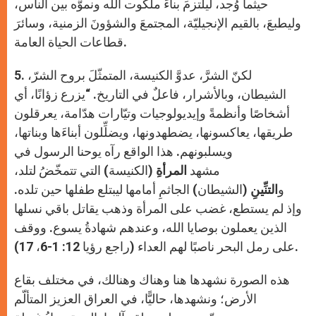
حيثما وُجد، ليلتزمَ بناءَ ملكوت الله ونموَّه بين الناس،
وليطبعَ، بالقيم الإنجيليّة، المجتمعَ والشؤونَ الزمنية، وسائرَ
قطاعات الحياة العامة.
5. لكنّ الشرَّ، عدوَّ الكنيسة، المتمثّلَ بروح الشرّ،
الشيطان، وبالأشرار، فاعلٌ في التاريخ. “يزرع زؤانًا، أي
أشخاصًا وأنظمةً وإيديولوجيات وتيّارات هدّامة، يعرقلون
طريقها، يعاكسونها، يضطهدونها، ويضلِّلون أبناءَها وبناتها،
ويسلبونهم. هذا الواقع رآه يوحنا الرسول في
مشهد
المرأةِ
(الكنيسة) التي تتمخّضُ لتلد،
و
التنِّينِ
(الشيطان) الجاثمِ أمامها ليبتلع طفلها حين تلده.
وإذ لم يستطع، غضب على المرأة وذهب يقاتل باقي نسلها
الذين يعملون بوصايا الله، وعندهم شهادةُ يسوع. ووقف
على رمل البحر ناصبًا لهم العداء (راجع رؤيا 12: 1-6، 17).
هذه الصورة نشهدها هنا وهناك وهنالك، في مختلف بقاع
الأرض؛ ونشهدها، حاليًّا، في العراق العزيز المتألّم