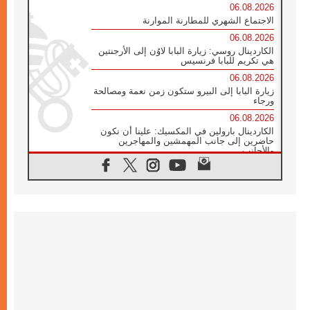
06.08.2026
الاجتماع الشهري للمطارنة الموارنة
06.08.2026
الكاردينال روسي: زيارة البابا لاوُن إلى الأرجنتين
هي تكريم للبابا فرنسيس
06.08.2026
زيارة البابا إلى البيرو ستكون زمن نعمة ومصالحة
ورجاء
06.08.2026
الكاردينال بارولين في المكسيك: علينا أن نكون
حاضرين إلى جانب المهمشين والمهاجرين
والأجانب
06.08.2026
البابا لاوُن الرابع عشر للشباب في أسيزي:
"أوروبا والعالم يبحثان اليوم عن قديسين جُدد
فيكم"
06.08.2026
البابا في أسيزي يتحدث إلى الشباب المشاركين
في لقاء الشباب الفرنسيسكاني
06.08.2026
البابا لاوُن الرابع عشر يبرق معزيا بوفاة
الكاردينال جوليو دوارتي لانغا
05.08.2026