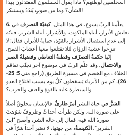
المخلصين لوطنهم؟ ماذا يقول المسلمون المعتدلون بهذا
الشأن؟ وما من صوتٍ يُندّدُ ويستنكر!
6. يعلّمنا الربّ يسوع، في هذا المثل،
كيفيّة التصرف
في
تعايش الأبرار، أبناءِ الملكوت، والأشرار، أبناء الشرير. فينبّه
إلى عدمِ استئصال الأشرار بالقوّة، حمايةً للأبرار. فقال: لا
تنزِعوا عشبةَ الزؤان لئلا تقتلعوا معها أعشابَ القمح.
إنّها
حكمةُ التصرّف وفطنةُ التعاطي وفضيلةُ الصبر
والاحتمال.
وقد علّم الربّ في موضوع آخر تجنّب تفاقم
الخلاف مع الخصم في مسيرة الطريق (راجع متى 5: 25-
26). كم من الأبرياء يَسقطون كلَّ يوم بسبب اقتلاع العدو
والسيطرةِ عليه بالقوةِ والعنف والحرب؟
الشرُّ
في حياة البشر
أمرٌ طارئٌ.
فالإنسان مخلوقٌ أصلاً
على صورة الله. ولكن طرأت أحداثٌ وظروفٌ شوّهتْ
صورةَ الله فيه، فمال إلى حالة الشر، وأصبح “ابنَ
الشرير”.
الكنيسةُ،
من جهتها، لا تعتبر أحداً شرّاً في