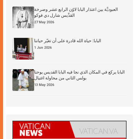
العبوديَّة بين اعتذار البابا لاوُن الرابع عشر وصرخة
القدِّيس شارل دي فوكو
27 May 2026
البابا: حياة الله قادرة على أن تغيّر حياتنا
1 Jun 2026
البابا يركع في المكان الذي نجا فيه البابا القديس يوحنا
بولس الثاني من محاولة اغتيال
13 May 2026