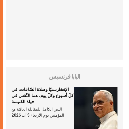
البابا فرنسيس
الإفخارستيّا وصلاة السّاعات، في
كلّ أسبوع وكلّ يوم، هما النَّفَس في
حياة الكنيسة
النص الكامل للمقابلة العامّة مع
المؤمنين يوم الأربعاء 5 آب 2026