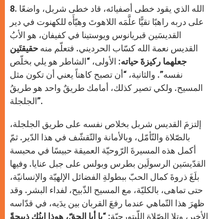
8. الله الذي يقود خطى أصفيائه، قاد خطى شربل، واضعًا
على دربه راهبًا تقيًّا علَّمَه اللاهوتَ وهيّأَه للكهنوت في دير
القديسَين قبريانوس ويوستينا في كفيفان، هو الأبُ
القديس نعمة الله كسّاب الحرديني. فتعلّم منه
حقيقتَين
جعلهما ركيزةَ حياته
: الأولى، “الشاطر هو يلي بخلّص
نفسه”. والثانية، “أن تصبح كاهناً يعني أن تكون مثل
المسيح. ولكي تصير كذلك، أمامك طريقٌ واحد هو طريقُ
الجلجلة”.
إلتزمَ القديس شربل بخلاص نفسه على طريق الجلجلة،
بالصّلاة والتّأمّل، وبالأمانة والتّقشّف في هذا الدّير. ثمّ
أكمل هذه المسيرةَ الرّوحيّة العميقة حبيسًا في محبسة
القدّيسَين الرسولَين بطرس وبولس على جبل عنايا. وفيها
بلَغَ ذروةَ كمال الحبّ ببطولةِ الفضائل الإلهيّة والإنسانيّة،
حتى تماهى، بالكليّة، مع المسيح الذّبيح، لفداء البشر. وقد
ظهرَ هذا التّماهي عندما رفعَ القربان بين يدَيه، في قدّاسه
الأخير، وتلا الصّلاة اللّيتورجيّة: “
يا أبا الحقّ، هوذا ابنُك ذبيحةً