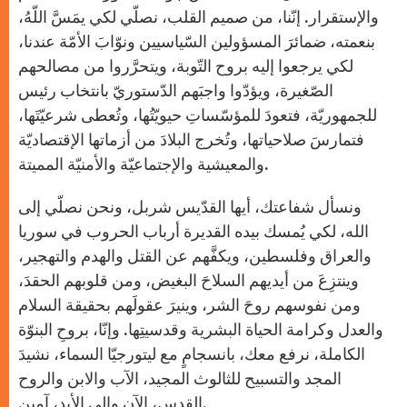
والإستقرار. إنّنا، من صميم القلب، نصلّي لكي يمَسَّ اللّهُ،
بنعمته، ضمائرَ المسؤولين السّياسيين ونوّابَ الأمّة عندنا،
لكي يرجعوا إليه بروح التّوبة، ويتحرَّروا من مصالحهم
الصّغيرة، ويؤدّوا واجبَهم الدّستوريّ بانتخاب رئيس
للجمهوريّة، فتعودَ للمؤسّساتِ حيويّتُها، وتُعطى شرعيّتَها،
فتمارسَ صلاحياتها، وتُخرج البلادَ من أزماتها الإقتصاديّة
والمعيشية والإجتماعيّة والأمنيّة المميتة.
ونسأل شفاعتك، أيها القدّيس شربل، ونحن نصلّي إلى
الله، لكي يُمسك بيده القديرة أرباب الحروب في سوريا
والعراق وفلسطين، ويكفَّهم عن القتل والهدم والتهجير،
وينتزِعَ من أيديهم السلاحَ البغيض، ومن قلوبهم الحقدَ،
ومن نفوسهم روحَ الشر، وينيرَ عقولَهم بحقيقة السلام
والعدل وكرامة الحياة البشرية وقدسيتِها. وإنّا، بروحِ البنوّة
الكاملة، نرفع معك، بانسجامٍ مع ليتورجيّا السماء، نشيدَ
المجد والتسبيح للثالوث المجيد، الآب والابن والروح
القدس، الآن وإلى الأبد، آمين.