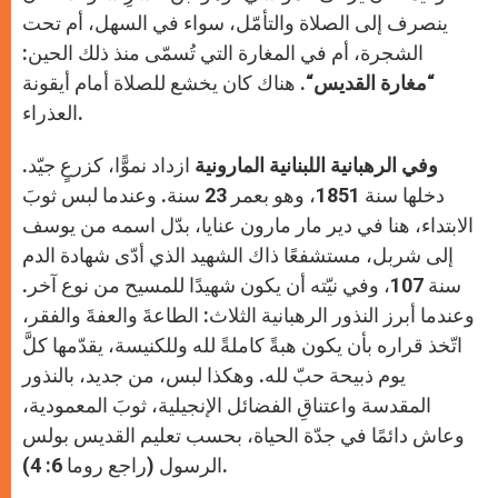
ينصرف إلى الصلاة والتأمّل، سواء في السهل، أم تحت
الشجرة، أم في المغارة التي تُسمّى منذ ذلك الحين:
“
مغارة القديس
“. هناك كان يخشع للصلاة أمام أيقونة
العذراء.
وفي الرهبانية اللبنانية المارونية
ازداد نموًّا، كزرعٍ جيّد.
دخلها سنة 1851، وهو بعمر 23 سنة. وعندما لبس ثوبَ
الابتداء، هنا في دير مار مارون عنايا، بدّل اسمه من يوسف
إلى شربل، مستشفعًا ذاك الشهيد الذي أدّى شهادة الدم
سنة 107، وفي نيّته أن يكون شهيدًا للمسيح من نوع آخر.
وعندما أبرز النذور الرهبانية الثلاث: الطاعةَ والعفةَ والفقر،
اتّخذ قراره بأن يكون هبةً كاملةً لله وللكنيسة، يقدّمها كلَّ
يوم ذبيحة حبّ لله. وهكذا لبس، من جديد، بالنذور
المقدسة واعتناقِ الفضائل الإنجيلية، ثوبَ المعمودية،
وعاش دائمًا في جدّة الحياة، بحسب تعليم القديس بولس
الرسول (راجع روما 6: 4).