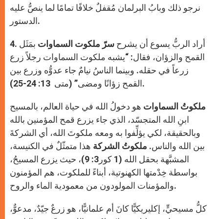
نرجو ذلك وبابُ البرلمان مُقفلٌ خلافًا تمامًا لما ينصُّ عليه
الدستور.
4. أراد الربُّ يسوع أن يشرح
سرّ ملكوت السماوات
بمَثَل
القمح والزؤان، فقال:
“
يشبه ملكوت السماوات رجلاً زرع
زرعاً في حقله. وبينما الناسُ نيامٌ جاء عدوُّه وزرع بين
القمح زؤانًا ومضى” (متى 13: 24-25).
ملكوتُ السماوات
هو دخولُ الله في حياة العالم، بالمسيح
ابنِ الله المتجسّد، الذي جاء يزرع قمح المؤمنين بالله
وبالحقيقة، لكي يؤلِّفوا به ومعه ملكوتَ الله، أي الشركةَ
بين الله والناس.
ملكوتُ الشركة
هذا متمثّلٌ في الكنيسة،
المشبَّهة بحقل الله (1 كور3: 9)، حيث يزرع المسيحُ،
بواسطة خِدْمتها الكهنوتية، أبناءً للملكوت، هم المؤمنون
والمؤمنات المولودون من معمودية الماء والروح.
كلُّ مسيحيٍّ، إكليريكيًّا كانَ أم علمانيًّا، هو زرعٌ جيّدٌ، مدعوٌّ،