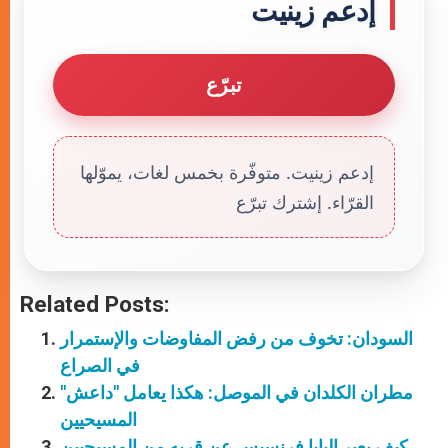
إدعم زينيت
تبرّع
إدعم زينيت. متوفّرة بخمس لغات، يموّلها
القرّاء. إشترك تبرّع
Related Posts:
السودان: تخوف من رفض المفاوضات والإستمرار
في الصراع
مطران الكلدان في الموصل: هكذا يعامل "داعش"
المسيحيين
كيف يعبر البابا فرنسيس عن قربه من المسيحيين