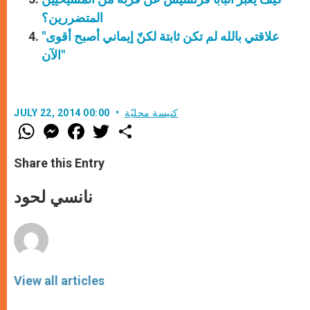
المتضررين؟
"علاقتي بالله لم تكن ثابتة لكنّ إيماني أصبح أقوى
الآن"
كنيسة محليّة
JULY 22, 2014 00:00
W
M
F
T
S
h
e
a
w
h
a
s
c
i
a
t
s
e
t
r
Share this Entry
s
e
b
t
e
A
n
o
e
p
g
o
r
نانسي لحود
p
e
k
r
View all articles