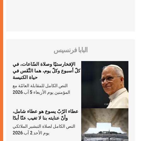
البابا فرنسيس
الإفخارستيّا وصلاة السّاعات، في
كلّ أسبوع وكلّ يوم، هما النَّفَس في
حياة الكنيسة
النص الكامل للمقابلة العامّة مع
المؤمنين يوم الأربعاء 5 آب 2026
عطاء الرّبّ يسوع هو عطاء شامل،
وأنّ عنايته بنا لا تغيب عنّا أبدًا
النص الكامل لصلاة التبشير الملائكي
يوم الأحد 2 آب 2026