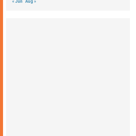
« Jun
Aug »