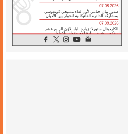
07.08.2026
صدور بيان ختامي لأول لقاء مسيحي كونفوشي
بمشاركة الدائرة الفاتيكانية للحوار بين الأديان
07.08.2026
الكاردينال ستورلا: زيارة البابا لاوُن الرابع عشر
ستكون بشرى سارة للأوروغواي بأكملها
07.08.2026
الفاتيكان يعلن برنامج الزيارة الرسولية للبابا لاوُن
الرابع عشر إلى فرنسا
07.08.2026
في الذكرى الـ ٨١ لحادثة هيروشيما الكنيسة في
اليابان تنظم ١٠ أيام للصلاة على نية السلام
07.08.2026
الكنيسة في الأوروغواي: زيارة البابا ستعزز
الإيمان والرجاء
06.08.2026
الاجتماع الشهري للمطارنة الموارنة
06.08.2026
الكاردينال روسي: زيارة البابا لاوُن إلى الأرجنتين
هي تكريم للبابا فرنسيس
06.08.2026
زيارة البابا إلى البيرو ستكون زمن نعمة ومصالحة
ورجاء