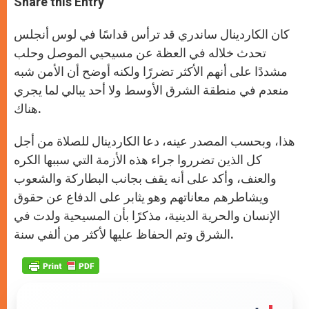
Share this Entry
s
e
b
t
e
A
n
o
e
p
g
o
r
كان الكاردينال ساندري قد ترأس قداسًا في لوس أنجلس
p
e
k
r
تحدث خلاله في العظة عن مسيحيي الموصل وحلب
مشددًا على أنهم الأكثر تضررًا ولكنه أوضح أن الأمن شبه
منعدم في منطقة الشرق الأوسط ولا أحد يبالي لما يجري
هناك.
هذا، وبحسب المصدر عينه، دعا الكاردينال للصلاة من أجل
كل الذين تضرروا جراء هذه الأزمة التي سببها الكره
والعنف، وأكد على أنه يقف بجانب البطاركة والشعوب
ويشاطرهم معاناتهم وهو يثابر على الدفاع عن حقوق
الإنسان والحرية الدينية، مذكرًا بأن المسيحية ولدت في
الشرق وتم الحفاظ عليها لأكثر من ألفي سنة.