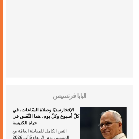
البابا فرنسيس
الإفخارستيّا وصلاة السّاعات، في
كلّ أسبوع وكلّ يوم، هما النَّفَس في
حياة الكنيسة
النص الكامل للمقابلة العامّة مع
المؤمنين يوم الأربعاء 5 آب 2026