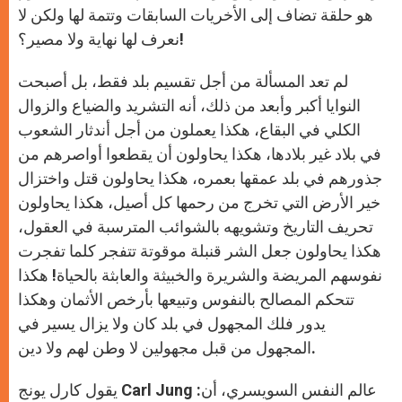
هو حلقة تضاف إلى الأخريات السابقات وتتمة لها ولكن لا
نعرف لها نهاية ولا مصير؟!
لم تعد المسألة من أجل تقسيم بلد فقط، بل أصبحت
النوايا أكبر وأبعد من ذلك، أنه التشريد والضياع والزوال
الكلي في البقاع، هكذا يعملون من أجل أندثار الشعوب
في بلاد غير بلادها، هكذا يحاولون أن يقطعوا أواصرهم من
جذورهم في بلد عمقها بعمره، هكذا يحاولون قتل واختزال
خير الأرض التي تخرج من رحمها كل أصيل، هكذا يحاولون
تحريف التاريخ وتشويهه بالشوائب المترسبة في العقول،
هكذا يحاولون جعل الشر قنبلة موقوتة تتفجر كلما تفجرت
نفوسهم المريضة والشريرة والخبيثة والعابثة بالحياة! هكذا
تتحكم المصالح بالنفوس وتبيعها بأرخص الأثمان وهكذا
يدور فلك المجهول في بلد كان ولا يزال يسير في
المجهول من قبل مجهولين لا وطن لهم ولا دين.
يقول كارل يونج Carl Jung عالم النفس السويسري، أن: