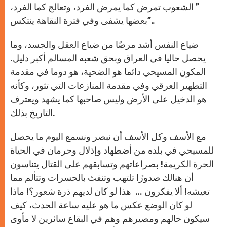
” الشعوب تمرض كما يمرض الفرد، وتعالج كما الفرد،
بعضها يشفى وفي فترة النقاهة ينتكس”..
ضياع النفس أشد مرضًا من ضياع العقل والجسد، وما
يحصل حاليا في العراق وبحق شعبه المسالم أكبر دليل.
المكون المسيحي دائما هو الضحية، هو دوما في مقدمة
التطهير العرقي وفي مقدمة المنازعات التي تثور، وكأنه
هو الدخيل على الأرض وليس صاحبها كما يشهد ويعترف
التاريخ بذلك.
مع الأسف وكل الأسف أن نبصر ونسمع اليوم ما يحصل
للمسيحي في بلده من أضطهاد وإذلال وحرمان في الحياة
الحرة الكريمة! بصراعاتهم وتسابقهم على القتال يتناسون
أن هنالك صدورًا تلتهب وتنفث بالحسرات وتتألم مما
تعيشه! ألا يفكرون … هذا لو كان لديهم ذرة شعور؟! ماذا
لو كان الوضع عكس ما هو عليه ساعة الحدث، كيف
سيكون حالهم ومصيرهم وهم في البقاع سائرين لا مأوى