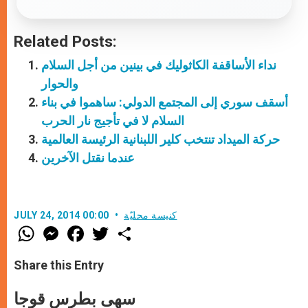
Related Posts:
نداء الأساقفة الكاثوليك في بينين من أجل السلام
والحوار
أسقف سوري إلى المجتمع الدولي: ساهموا في بناء
السلام لا في تأجيج نار الحرب
حركة الميداد تنتخب كلير اللبنانية الرئيسة العالمية
عندما نقتل الآخرين
كنيسة محليّة
JULY 24, 2014 00:00
W
M
F
T
S
h
e
a
w
h
a
s
c
i
a
t
s
e
t
r
Share this Entry
s
e
b
t
e
A
n
o
e
p
g
o
r
سهى بطرس قوجا
p
e
k