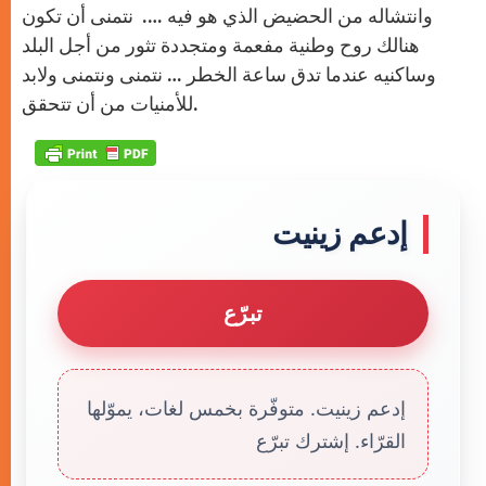
وانتشاله من الحضيض الذي هو فيه …. نتمنى أن تكون
هنالك روح وطنية مفعمة ومتجددة تثور من أجل البلد
وساكنيه عندما تدق ساعة الخطر … نتمنى ونتمنى ولابد
للأمنيات من أن تتحقق.
إدعم زينيت
تبرّع
إدعم زينيت. متوفّرة بخمس لغات، يموّلها
القرّاء. إشترك تبرّع