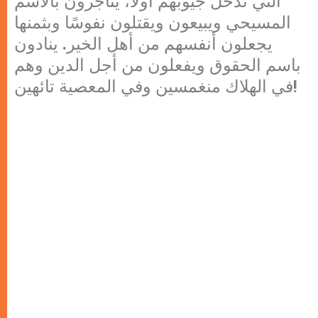
التي تدخل جيوبهم أولا، يتاجرون بالاسم
المسيحي ويبيعون ويقتلون نفوسًا وبثمنها
يجعلون أنفسهم من أهل الخير. ينادون
باسم الحقوق ويفعلون من أجل الدين وهم
في الهلاك منغمسين وفي المعصية تائهين!