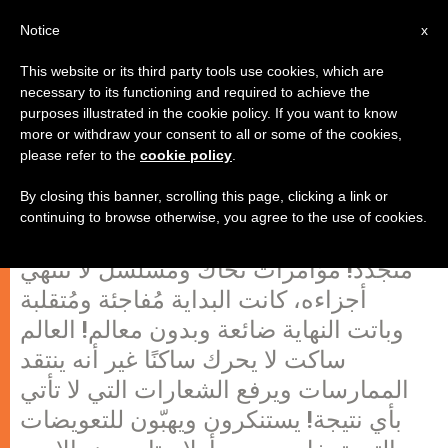
AR
Notice
x
This website or its third party tools use cookies, which are
necessary to its functioning and required to achieve the
purposes illustrated in the cookie policy. If you want to know
العراق: صدمة بعد صدمة
more or withdraw your consent to all or some of the cookies,
please refer to the
cookie policy
.
By closing this banner, scrolling this page, clicking a link or
إنجازات العراق من الناحية المأساوية لا
continuing to browse otherwise, you agree to the use of cookies.
تنتهي، فكل يوم تأتي بحلة جديدة ووجه
متجدد! مؤامرات تُحاك ومسلسل لا تنتهي
أجزاءه، كانت البداية مُفاجئة ومُتقلبة
وباتت النهاية ضائعة وبدون معالم! العالم
ساكت لا يحرك ساكنًا غير أنه ينتقد
الممارسات ويرفع الشعارات التي لا تأتي
بأي نتيجة! يستنكرون ويهبّون للتعويضات