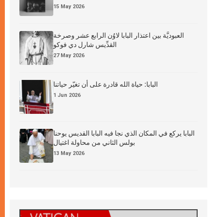
15 May 2026
العبوديَّة بين اعتذار البابا لاوُن الرابع عشر وصرخة
القدِّيس شارل دي فوكو
27 May 2026
البابا: حياة الله قادرة على أن تغيّر حياتنا
1 Jun 2026
البابا يركع في المكان الذي نجا فيه البابا القديس يوحنا
بولس الثاني من محاولة اغتيال
13 May 2026