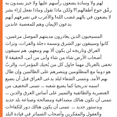
لهم ولا وسادة يضعون رأسهم عليها ولا خبز يسدون به
رمَّق جوع أطفالهم؟! ولكن ماذا نقول وماذا نفعل إزاء بشر
لا يضعون في بالهم غضب الله! والأغرب في تصرفهم أنهم
يدعون الإيمان وهم للمعصية عابدين.
المسيحيون الذين يغادرون مدينتهم الموصل مرغمين،
كانوا وسيبقون نور الشرق ونسمة دجلة والفرات، وتراث
العراق وتاريخه لن يكون ألا بهم ومعهم، هم سيبقون
أصحاب الأرض شاء من شاء وأبى من آبى. الحقيقة لا
تخفى بالغربال مهما حاول كل من يُحيك المؤمرات، والربّ
هو دوما مع المظلومين وينصرهم على الظالمين وإن طال
بهم الأمد. ونتمنى الشفاء لبلد يدعى العراق قبل أن يضيع
اسمه تدريجيا كما يضيع شعبه … نتمنى التخفيف من
العنصرية والطائفية والتمييز على أساس العرق والدين …
نتمنى أن تكون هنالك مصداقية ومصالحة وصناعة بلد جديد
وبدستور جديد … نتمنى أن يكون هنالك دور للكفاءات
والعقول والمفكرين وأصحاب الضمائر في قيادة البلد