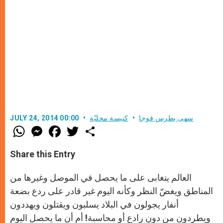
سهى بطرس قوجا
كنيسة محليّة
JULY 24, 2014 00:00
W
M
F
T
S
h
e
a
w
h
a
s
c
i
a
t
s
e
t
r
Share this Entry
s
e
b
t
e
A
n
o
e
p
g
o
r
العالم يتغابى على ما يحصل في الموصل وغيرها من
p
e
k
r
المناطق ويغضّ النظر وكأنه اليوم غير قادر على ردع بضعة
أنفار يجولون في البلاد يسلبون ويقتلون ويهددون
ويطردون من دون رادع أو محاسبة! أم أن ما يحصل اليوم