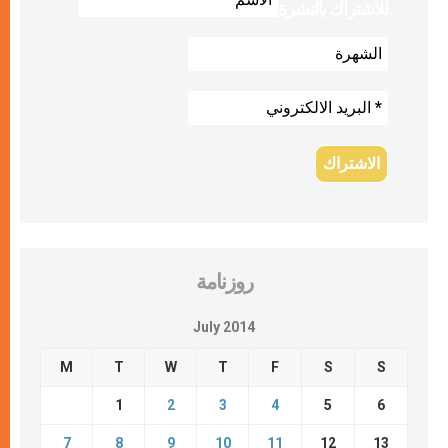
للاشتراك بالنشرة
روزنامة
July 2014
M
T
W
T
F
S
S
1
2
3
4
5
6
7
8
9
10
11
12
13