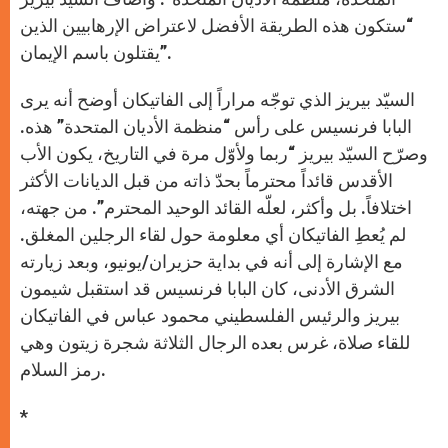
“ستكون هذه الطريقة الأفضل لاعتراض الإرهابيين الذين
يقتلون باسم الإيمان”.
السيّد بيريز الذي توجّه مراراً إلى الفاتيكان أوضح أنه يرى
البابا فرنسيس على رأس “منظمة الأديان المتحدة” هذه.
وصرّح السيّد بيريز “ربما ولأوّل مرة في التاريخ، يكون الأب
الأقدس قائداً محترماً بحدّ ذاته من قبل الديانات الأكثر
اختلافاً. بل وأكثر، لعلّه القائد الوحيد المحترم”. من جهته،
لم يُعطِ الفاتيكان أي معلومة حول لقاء الرجلين المغلق.
مع الإشارة إلى أنه في بداية حزيران/يونيو، وبعد زيارته
الشرق الأدنى، كان البابا فرنسيس قد استقبل شيمون
بيريز والرئيس الفلسطيني محمود عباس في الفاتيكان
للقاء صلاة، غرس بعده الرجال الثلاثة شجرة زيتون وهي
رمز السلام.
*