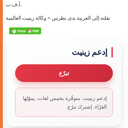
أ.ف.ب.
نقلته إلى العربية ندى بطرس – وكالة زينيت العالمية
إدعم زينيت
تبرّع
إدعم زينيت. متوفّرة بخمس لغات، يموّلها
القرّاء. إشترك تبرّع