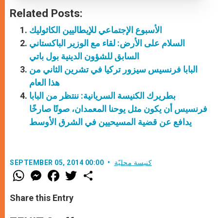
Related Posts:
الأسبوع الإجتماعي للإيطاليين الكاثوليك
السلام على الأرض: لقاء مع الوزير الباكستاني
السابق للشؤون الدينية بول باتي
البابا فرنسيس سيزور تركيا في تشرين الثاني من
هذا العام
بطريرك الكنيسة السريانية: ننتظر من البابا
فرنسيس أن يكون مثل يوحنا المعمدان، صوتًا صارخًا
يدافع عن قضية المسيحيين في الشرق الأوسط
كنيسة محليّة
SEPTEMBER 05, 2014 00:00
W
M
F
T
S
h
e
a
w
h
a
s
c
i
a
t
s
e
t
r
Share this Entry
s
e
b
t
e
A
n
o
e