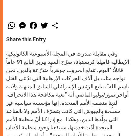
W
M
F
T
S
h
e
a
w
h
a
s
c
i
a
t
s
e
t
r
Share this Entry
s
e
b
t
e
A
n
o
e
p
g
o
r
وفي مقابلة صدرت في المجلة الأسبوعية الكاثوليكية
p
e
k
r
الإيطالية فاميليا كريستيانا، صرّح السيد بيريز البالغ 91 عاماً
قائلاً: “اليوم، تندلع الحروب جوهرياً متذرّعة بالدين. نحن
نواجه مئات بل آلاف الحركات الإرهابية التي تدّعي القتل
باسم الله”. يتابع الرئيس الإسرائيلي السابق المنتهية ولايته
أواخر تموز/يوليو الماضي أنه “بغية مكافحة هذا الانحراف،
لدينا منظمة الأمم المتحدة. إنها مؤسسة سياسية غير
مسلّحة بالجيوش التي كانت بتصرّف الأمم ولا بالقناعة
التي يولّدها الدين. وهكذا، مع إدراكنا أنّ منظمة الأمم
المتحدة أدّت خدمتها، سينفعنا وجود منظمة للأديان
المتحدة، منظمة الأديان المتحدة”. وأضاف السيّد بيريز