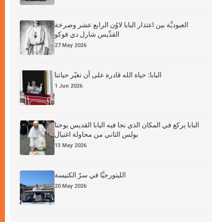
العبوديَّة بين اعتذار البابا لاوُن الرابع عشر وصرخة
القدِّيس شارل دي فوكو
27 May 2026
البابا: حياة الله قادرة على أن تغيّر حياتنا
1 Jun 2026
البابا يركع في المكان الذي نجا فيه البابا القديس يوحنا
بولس الثاني من محاولة اغتيال
13 May 2026
الليتورجيَّا في سرّ الكنيسة
20 May 2026