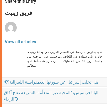
Share this Entry
s
e
b
t
e
A
n
o
e
p
g
o
r
فريق زينيت
p
e
k
r
View all articles
ندى بطرس مترجمة في القسم العربي في وكالة زينيت،
حائزة على شهادة في اللغات، وماجستير في الترجمة من
جامعة الروح القدس، الكسليك - لبنان مترجمة محلّفة لدى
المحاكم
هل تخلت إسرائيل عن صورتها الديمقراطية الليبرالية؟
البابا فرنسيس: "المحبة غير المتعلّقة بالشريعة تفتح آفاق
الرجاء"