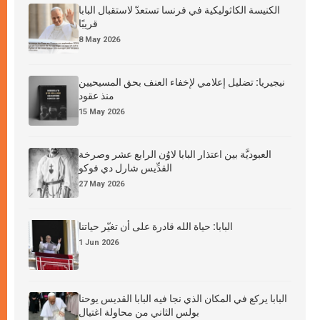
الكنيسة الكاثوليكية في فرنسا تستعدّ لاستقبال البابا
قريبًا
8 May 2026
نيجيريا: تضليل إعلامي لإخفاء العنف بحق المسيحيين
منذ عقود
15 May 2026
العبوديَّة بين اعتذار البابا لاوُن الرابع عشر وصرخة
القدِّيس شارل دي فوكو
27 May 2026
البابا: حياة الله قادرة على أن تغيّر حياتنا
1 Jun 2026
البابا يركع في المكان الذي نجا فيه البابا القديس يوحنا
بولس الثاني من محاولة اغتيال