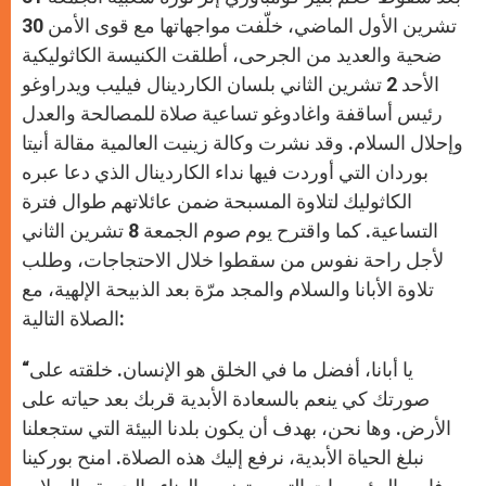
p
e
k
r
تشرين الأول الماضي، خلّفت مواجهاتها مع قوى الأمن 30
ضحية والعديد من الجرحى، أطلقت الكنيسة الكاثوليكية
الأحد 2 تشرين الثاني بلسان الكاردينال فيليب ويدراوغو
رئيس أساقفة واغادوغو تساعية صلاة للمصالحة والعدل
وإحلال السلام. وقد نشرت وكالة زينيت العالمية مقالة أنيتا
بوردان التي أوردت فيها نداء الكاردينال الذي دعا عبره
الكاثوليك لتلاوة المسبحة ضمن عائلاتهم طوال فترة
التساعية. كما واقترح يوم صوم الجمعة 8 تشرين الثاني
لأجل راحة نفوس من سقطوا خلال الاحتجاجات، وطلب
تلاوة الأبانا والسلام والمجد مرّة بعد الذبيحة الإلهية، مع
الصلاة التالية:
“يا أبانا، أفضل ما في الخلق هو الإنسان. خلقته على
صورتك كي ينعم بالسعادة الأبدية قربك بعد حياته على
الأرض. وها نحن، بهدف أن يكون بلدنا البيئة التي ستجعلنا
نبلغ الحياة الأبدية، نرفع إليك هذه الصلاة. امنح بوركينا