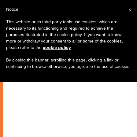
AR
Notice
x
This website or its third party tools use cookies, which are
necessary to its functioning and required to achieve the
purposes illustrated in the cookie policy. If you want to know
تساعية لأجل السلام في بوركينا فاسو
more or withdraw your consent to all or some of the cookies,
please refer to the
cookie policy
.
By closing this banner, scrolling this page, clicking a link or
نداء من الكاردينال فيليب ويدراوغو للصلاة
continuing to browse otherwise, you agree to the use of cookies.
والصوم