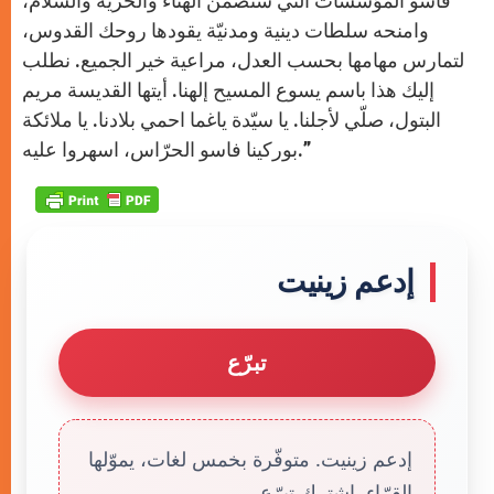
فاسو المؤسسات التي ستضمن الهناء والحرية والسلام،
وامنحه سلطات دينية ومدنيّة يقودها روحك القدوس،
لتمارس مهامها بحسب العدل، مراعية خير الجميع. نطلب
إليك هذا باسم يسوع المسيح إلهنا. أيتها القديسة مريم
البتول، صلّي لأجلنا. يا سيّدة ياغما احمي بلادنا. يا ملائكة
بوركينا فاسو الحرّاس، اسهروا عليه.”
إدعم زينيت
تبرّع
إدعم زينيت. متوفّرة بخمس لغات، يموّلها
القرّاء. إشترك تبرّع