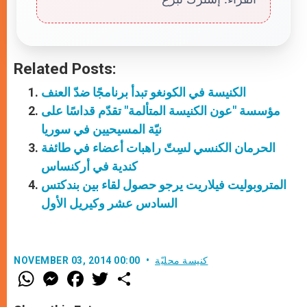
Related Posts:
الكنيسة في الكونغو تبدأ برنامجًا ضدّ العنف
مؤسسة "عون الكنيسة المتألمة" تقدّم قداسًا على
نيّة المسيحيين في سوريا
الحرمان الكنسي لسِتّ راهبات أعضاء في طائفة
كندية في أركنساس
المتروبوليت فيلاريت يرجو حصول لقاء بين بندكتس
السادس عشر وكيريل الأول
كنيسة محليّة
NOVEMBER 03, 2014 00:00
W
M
F
T
S
h
e
a
w
h
a
s
c
i
a
t
s
e
t
r