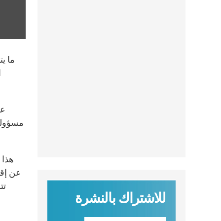
ما ي
ا
عب
مسؤوليت
هذا 
عن إقر
تت
للاشتراك بالنشرة