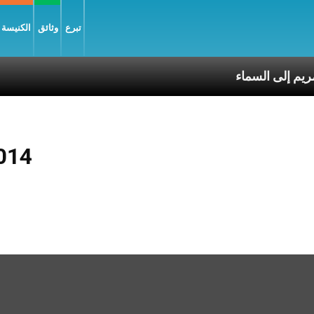
تبرع
وثائق
الكنيسة و
قال العذراء مريم إلى السماء
014