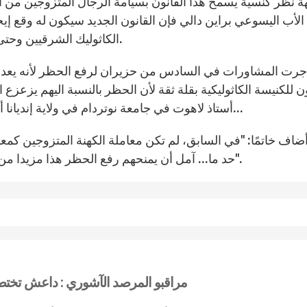
 نظر كنسية يسمح هذا القانون بسيامة الرجال المتزوجين من الك
الأب اليسوعي براين دالي فإن القانون الجديد سيكون له وقع إيج
الكاثوليك الشرقيين وحتى الأرثوذكس يشكل هذا الموضع جرحًا واستياء للأغلبية.
جرت المشاورات في السادس من حزيران لرفع الحظر لأنه يعد كظ
 للكنيسة الكاثوليكية بقلة ثقة لأن الحظر بالنسبة اليهم يزعزع ا
أستاذ لاهوت في جامعة نوتردام في ولاية إنديانا أنه من المهم أنه تم توضيح هذا الموضوع وإزالة الحظر...
ضاف خاتمًا: "في السابق، لم تكن معاملة الكهنة المتزوجين كمعامل
حد ما... آمل أن يمنحهم رفع الحظر هذا مزيدا من الاحترام، بخاصة الآن بعد أن وافق عليه الأب الأقدس".
مراقبو المرصد الآشوري : داعش تخ