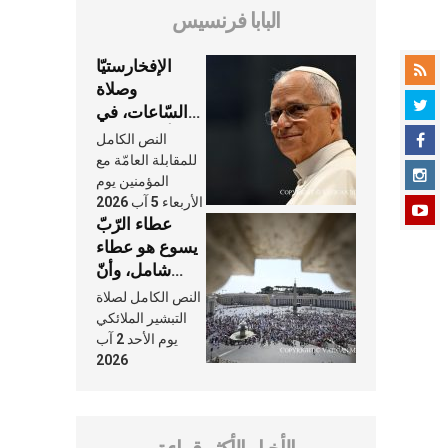
البابا فرنسيس
الإفخارستيّا
وصلاة
السّاعات، في
كلّ أسبوع وكلّ
النص الكامل
يوم، هما النَّفَس
للمقابلة العامّة مع
في حياة
المؤمنين يوم
الأربعاء 5 آب 2026
الكنيسة
عطاء الرّبّ
يسوع هو عطاء
شامل، وأنّ
عنايته بنا لا
النص الكامل لصلاة
تغيب عنّا أبدًا
التبشير الملائكي
يوم الأحد 2 آب
2026