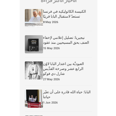
الأخبار الأكثر قراءة
الكنيسة الكاثوليكية في فرنسا
تستعدّ لاستقبال البابا قريبًا
8 May 2026
نيجيريا: تضليل إعلامي لإخفاء
العنف بحق المسيحيين منذ عقود
15 May 2026
العبوديَّة بين اعتذار البابا لاوُن
الرابع عشر وصرخة القدِّيس
شارل دي فوكو
27 May 2026
البابا: حياة الله قادرة على أن تغيّر
حياتنا
1 Jun 2026