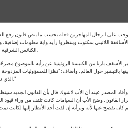
توجب على الرجال المهاجرين فعله بحسب ما ينص قانون رفع الحظ
لأساقفة اللاتيني بمكتوب وينتظروا رأيه واية معلومات إضافية.
الكنائس الشرقية في 14 حزيران وقد نشر في وقت لاحق على الإنترنت.
ر الأسقف بارنا من الكنيسة الروثينية عن رأيه بالموضوع مصرحً
ها بالتبشير حول العالم، وأضاف: "نظرًا للمسؤوليات المزدوجة 
الذي نحن مدعوون لتشكيله، نحن بحاجة الى قدر من الحرية."
وأفاد المصدر عينه أن الأب لاشوك قال بأن القانون الجديد سينظم
ار القانون. وضح الأب أن السيامات كانت تلتف من وراء قيود 
م كان يفصح عنها لأنه وبرأيه إن لفت أحد الأنظار إليها لكانت تم