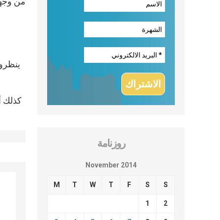
من وجهة
ينظرون
كذلك أ
روزنامة
November 2014
M
T
W
T
F
S
S
1
2