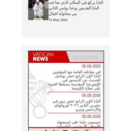
البابا يركع في المكان الذي نجا فيه
البابا القديس يوحنا بولس الثاني
من محاولة اغتيال
13 May 2026
05.08.2026
في مقابلته العامة مع المؤمنين
البابا لاوُن الرابع عشر يواصل
الحديث عن الدستور في
الليتورجيا المقدسة مسلطا الضوء
على صلاة الكنيسة
05.08.2026
البابا لاوُن الرابع عشر يزور في
تشرين الثاني ٢٠٢٦ أوروغواي
والأرجنتين وبيرو
05.08.2026
خمسون عاما على استشهاد
الأسقف الأرجنتيني الطوباوي
إنريكي أنجيليلي