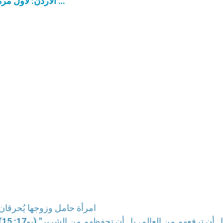
الأردن: لأول مرة، قداس احتفالي في منطقة "أم الجمال" الأثرية …
امرأة حامل وزوجها يُحرقان
أل أن ترفعهم من العالم، بل أن تحفظهم من الشرير" (يو17: 15)