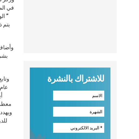
في المح
” ال
يتم ذ
وأضاف 
بشرط
للاشتراك بالنشرة
أي
معظم 
ويهدد
للد