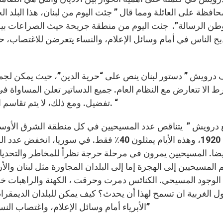
افظة على العائلة ومما قال ” جئت اليوم من لبنان، هذا البلد الج
وطن الرسالة”. جئت اليوم من منطقة جريحة حيث الصراعات بين 
بح الناس في أمام وسائل الإعلام، والنساء يتعرضن للاغتصاب، ح
درويش ” دستور لبنان ينص على “حرية الدين”، حيث يمكن لجميع 
 الا تتعارض مع النظام العام. جميع الدساتير تعلن المساواة في
تفضيل. ومع ذلك، لا يتم تقاسم السلطة السياسية بالتساوي بين جميع الطوائف الدينية. “
عام 1920، وهذه الأيام يمثلون 40٪ فقط. في 
ضا. المسيحيين يمرون في مرحلة حرجة نظراً للمخاطر والتحديا
المسيحيين إلى الهجرة إما إلى البلدان المجاورة مثل لبنان والأ
 الوجود المسيحي. الكنائس دمرت وحرقت ، الكهنة والراهبات خ
ول الغربية ان تسمح لهذا أن يحدث؟ كيف يمكن للبلدان الديمق
الأبرياء أمام وسائل الإعلام، واغتصاب النساء في العراق وسوريا وخطف جنود لبنانيين في لبنان؟”