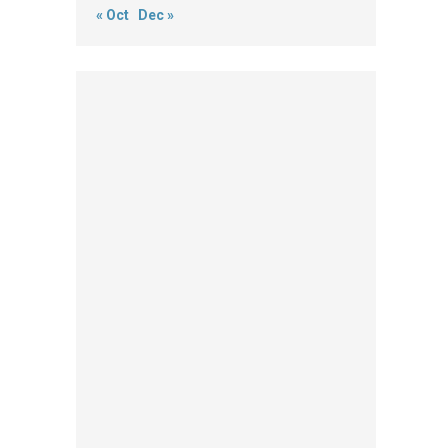
« Oct
Dec »