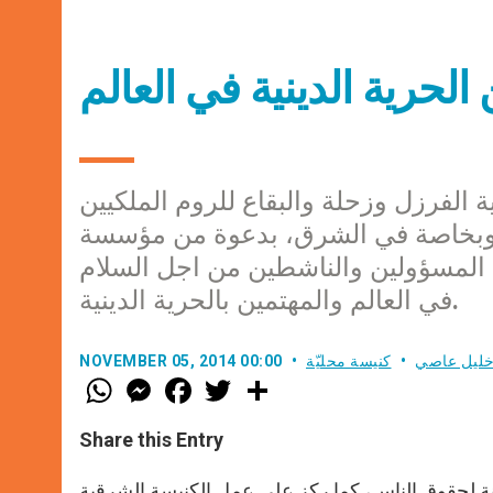
حرية الدينية في العالم
 الفرزل وزحلة والبقاع للروم الملكيين
لم وبخاصة في الشرق، بدعوة من مؤسسة
المسؤولين والناشطين من اجل السلام
في العالم والمهتمين بالحرية الدينية.
ليل عاصي
كنيسة محليّة
NOVEMBER 05, 2014 00:00
W
M
F
T
S
h
e
a
w
h
a
s
c
i
a
t
s
e
t
r
Share this Entry
s
e
b
t
e
A
n
o
e
p
g
o
r
نة لحقوق الناس، كما ركز على عمل الكنيسة الشرقية