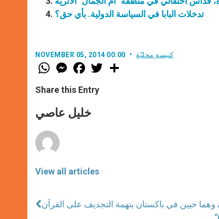
تدخلات البابا في السياسة الدولية. بأي حق؟
كنيسة محليّة
NOVEMBER 05, 2014 00:00
W
M
F
T
S
h
e
a
w
h
a
s
c
i
a
t
s
e
t
r
Share this Entry
s
e
b
t
e
A
n
o
e
p
g
o
r
خليل عاصي
p
e
k
r
View all articles
 وهما حيين في باكستان بتهمة التجديف على القرآن