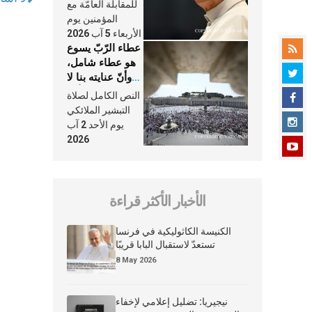
النَّفَس في حياة
للمقابلة العامّة مع
الكنيسة
المؤمنين يوم
الأربعاء 5 آب 2026
عطاء الرّبّ يسوع
هو عطاء شامل،
وأنّ عنايته بنا لا
تغيب عنّا أبدًا
النص الكامل لصلاة
التبشير الملائكي
يوم الأحد 2 آب
2026
الأخبار الأكثر قراءة
الكنيسة الكاثوليكية في فرنسا
تستعدّ لاستقبال البابا قريبًا
8 May 2026
نيجيريا: تضليل إعلامي لإخفاء