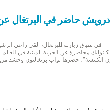
درويش حاضر في البرتغال عن ال
في سياق زيارته للبرتغال، القى راعي ابرشية
لكاثوليك محاضرة عن الحرية الدينية في العا
 الكنيسة”، حضرها نواب برتغاليون وحشد من 
خ
رويش في كلمته على اهمية الحوار بين الأديان والتي هي الضام