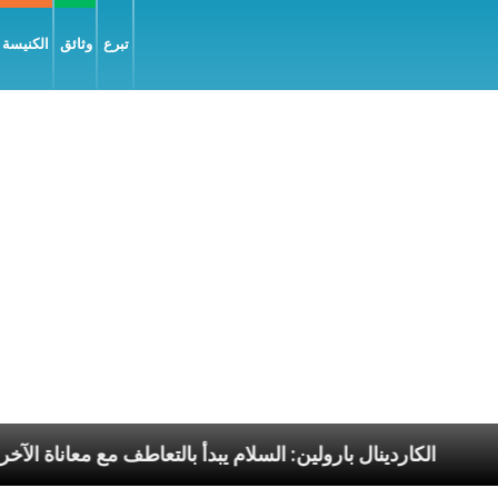
تبرع
وثائق
الكنيسة و
لرسوليّة
الكاردينال بارولين: السلام يبدأ بالتعاطف مع مع