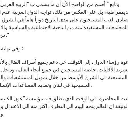
وتابع ” أصبح من الواضح الآن أن ما يسمى ب “الربيع العربي”
ديمقراطية، بل على العكس من ذلك، تواجه الدول العربية عدم 
تصادي. لعب المسيحيون على مدى التاريخ دوراً هاماً في الشرق
المجتمعات المستفيدة منه من الناحية الاجتماعية والسياسية وا
من أجل تعزيز حقوق المرأة، وحرية التعبير، وحرية الدين.”
وفي نهاية المحاضرة قدم درويش بعض الإقتراحات العملية وهي :
وة رؤساء الدول، إلى التوقف عن دعم جميع أطراف القتال بالأ
شريد الأقليات، خاصة المسيحيين في جميع أنحاء العالم، ود
المسيحية في الشرق الأوسط من خلال تمويل المستشفيات وال
المسيحية في لبنان وتقديم المساعدات الإنسانية لمساعدة اللاجئين من سوريا ومسيحي من العراق.
ءت المحاضرة في الوقت الذي تطلق فيه مؤسسة “عون الكنيسة” 
لوثيقة ان العالم يتجه اليوم الى التطرف اكثر منه الى الاعتدا
وا