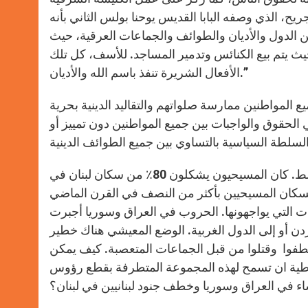
p
e
k
ريح، الذي وصفه البابا القديس يوحنا بولس الثاني بأنه
r
الدول والأديان والطوائف والجماعات العرقية، حيث
يث يتم بيع الكنائس وتدمير المساجد. للأسف، كل تلك
الأفعال الشريرة تنفذ باسم الله والأديان.”
المواطنين ممارسة صلواتهم والتقاليد الدينية بحرية
 الحقوق والواجبات بين جميع المواطنين دون تمييز أو
وتابع درويش ” يتناقص عدد المسيحيين في كل منطقة الشرق الأوسط. كان المسيحيون يشكلون 80٪ من سكان لبنان في
سوريا، انخفض عدد السكان المسيحيين بأكثر من النصف في القرن الماضي
ت التي يواجهونها. الحروب في العراق وسوريا أجبرت
ردن أو إلى الدول الغربية. الوضع المعيشي هناك خطير
طفوا وقتلوا من قبل الجماعات المتعصبة. كيف يمكن
راطية ان تسمح لهذه المجموعة المتطرفة بقطع رؤوس