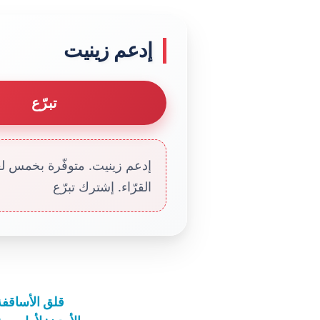
إدعم زينيت
تبرّع
إدعم زينيت. متوفّرة بخمس لغا
القرّاء. إشترك تبرّع
قلق الأساقفة