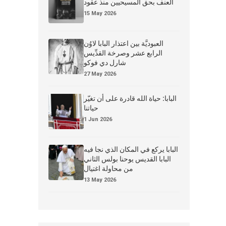
العنف بحق المسيحيين منذ عقود
15 May 2026
العبوديَّة بين اعتذار البابا لاوُن
الرابع عشر وصرخة القدِّيس
شارل دي فوكو
27 May 2026
البابا: حياة الله قادرة على أن تغيّر
حياتنا
1 Jun 2026
البابا يركع في المكان الذي نجا فيه
البابا القديس يوحنا بولس الثاني
من محاولة اغتيال
13 May 2026