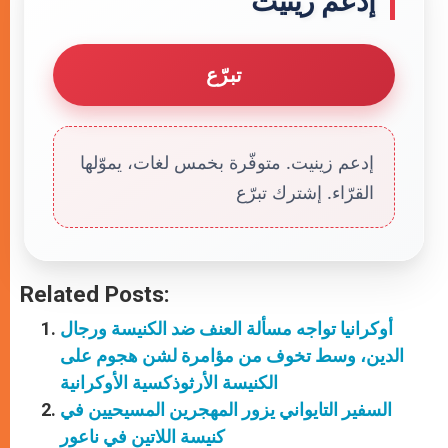
إدعم زينيت
تبرّع
إدعم زينيت. متوفّرة بخمس لغات، يموّلها
القرّاء. إشترك تبرّع
Related Posts:
أوكرانيا تواجه مسألة العنف ضد الكنيسة ورجال
الدين، وسط تخوف من مؤامرة لشن هجوم على
الكنيسة الأرثوذكسية الأوكرانية
السفير التايواني يزور المهجرين المسيحيين في
كنيسة اللاتين في ناعور