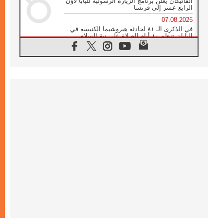
الفاتيكان يعلن برنامج الزيارة الرسولية للبابا لاوُن
الرابع عشر إلى فرنسا
07.08.2026
في الذكرى الـ ٨١ لحادثة هيروشيما الكنيسة في
اليابان تنظم ١٠ أيام للصلاة على نية السلام
07.08.2026
الكنيسة في الأوروغواي: زيارة البابا ستعزز
الإيمان والرجاء
06.08.2026
الاجتماع الشهري للمطارنة الموارنة
06.08.2026
الكاردينال روسي: زيارة البابا لاوُن إلى الأرجنتين
هي تكريم للبابا فرنسيس
06.08.2026
زيارة البابا إلى البيرو ستكون زمن نعمة ومصالحة
ورجاء
06.08.2026
الكاردينال بارولين في المكسيك: علينا أن نكون
حاضرين إلى جانب المهمشين والمهاجرين
والأجانب
06.08.2026
البابا لاوُن الرابع عشر للشباب في أسيزي:
"أوروبا والعالم يبحثان اليوم عن قديسين جُدد
فيكم"