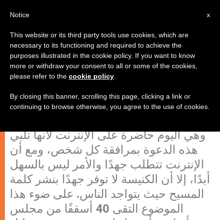
AR
Notice
x
This website or its third party tools use cookies, which are
necessary to its functioning and required to achieve the
purposes illustrated in the cookie policy. If you want to know
الكنيسة غاصت في بحر الإنترنت
more or withdraw your consent to all or some of the cookies,
please refer to the
cookie policy
.
ورست في مرفأ المستخدمين
By closing this banner, scrolling this page, clicking a link or
continuing to browse otherwise, you agree to the use of cookies.
تقضي رسالة الكنيسة بحضورها أينما كان
وهي اليوم حاضرة على الإنترنت لأنها تلبي
هذه الدعوة بمرافقة كل شخص، ومع أن
الإنترنت تتطلب جهدًا والأمر ليس بالسهل
أبدًا، إلا أن الكنيسة لا توفر جهدًا بنشر كلمة
المسيح حيث يتواجد الناس. على ضوء هذا
الموضوع التقى 40 أسقفًا من مجلس