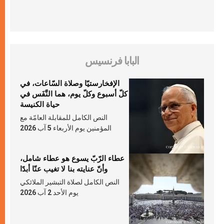
البابا فرنسيس
الإفخارستيّا وصلاة السّاعات، في
كلّ أسبوع وكلّ يوم، هما النَّفَس في
حياة الكنيسة
النص الكامل للمقابلة العامّة مع
المؤمنين يوم الأربعاء 5 آب 2026
عطاء الرّبّ يسوع هو عطاء شامل،
وأنّ عنايته بنا لا تغيب عنّا أبدًا
النص الكامل لصلاة التبشير الملائكي
يوم الأحد 2 آب 2026