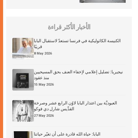
الأخبار الأكثر قراءة
الكنيسة الكاثوليكية في فرنسا تستعدّ لاستقبال البابا
قريبًا
8 May 2026
نيجيريا: تضليل إعلامي لإخفاء العنف بحق المسيحيين
منذ عقود
15 May 2026
العبوديَّة بين اعتذار البابا لاوُن الرابع عشر وصرخة
القدِّيس شارل دي فوكو
27 May 2026
البابا: حياة الله قادرة على أن تغيّر حياتنا