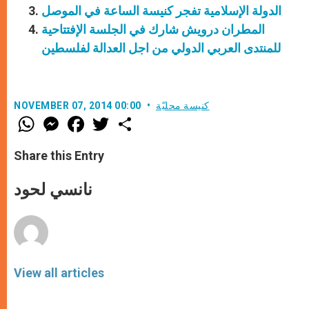
الدولة الإسلامية تفجر كنيسة الساعة في الموصل
المطران درويش شارك في الجلسة الإفتتاحية
للمنتدى العربي الدولي من اجل العدالة لفلسطين
كنيسة محليّة
NOVEMBER 07, 2014 00:00
W
M
F
T
S
h
e
a
w
h
a
s
c
i
a
t
s
e
t
r
Share this Entry
s
e
b
t
e
A
n
o
e
p
g
o
r
نانسي لحود
p
e
k
r
View all articles