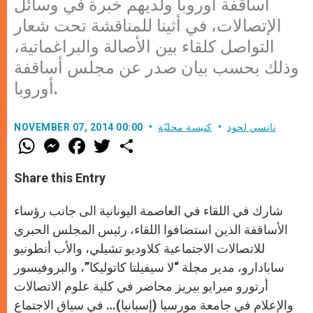
أساقفة أوروبا ولديهم خبرة في وسائل
الإتصالات، في أثينا للمناقشة تحت شعار
التواصل كلقاء بين الأصالة والبراغماتية،
وذلك بحسب بيان صدر عن مجلس أساقفة
أوروبا.
نانسي لحود
كنيسة محليّة
NOVEMBER 07, 2014 00:00
W
M
F
T
S
h
e
a
w
h
a
s
c
i
a
t
s
e
t
r
Share this Entry
s
e
b
t
e
A
n
o
e
p
g
o
r
شارك في اللقاء في العاصمة اليونانية الى جانب رؤساء
p
e
k
r
الأساقفة الذين استضافوا اللقاء، رئيس المجلس الحبري
للاتصالات الاجتماعية كلاوديو تشيلي، والأب أنطونيو
سابادارو، مدير مجلة “لا سيفيلتا كاتوليكا”، والبروفيسور
أرتورو ميرايو بيريز محاضر في كلية علوم الاتصالات
والإعلام في جامعة مورسيا (إسبانيا)… في سياق الاجتماع