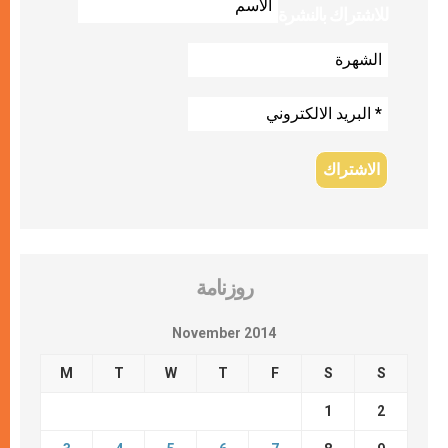
للاشتراك بالنشرة
روزنامة
November 2014
M
T
W
T
F
S
S
1
2