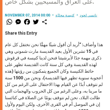
على العراق والمسيحيين بشكل خاص.
نانسي لحود
كنيسة محليّة
NOVEMBER 07, 2014 00:00
W
M
F
T
S
h
e
a
w
h
a
s
c
i
a
t
s
e
t
r
Share this Entry
s
e
b
t
e
A
n
o
e
p
g
o
r
هذا وأضاف: “أريد أن أقول شيئًا مهمًّا نحن نختفل كل عام
p
e
k
r
في 15 تشرين الأول بعيد القديسة مارت شموني وهي
ذكرى مهمة جدًا لأبرشيتنا فنحن لدينا كنيسة في قرقوش
لهذه القديسة وفي كل سنة كانت القديسة تظهر على
حائط الكنيسة وكان الجميع يتمكنون من رؤيتها (هذه
أعجوبة سنوية تظهر فيها القديسة)، ونحن من 1500 سنة
لم نتوقف أبدًا عن القيام بهذا الاحتفال على الرغم من كل
ما مرينا به، وعلى الرغم من كل الحروب والهجمات التي
طالت البلاد، نحن لم نتوقف يومًا عن الصلاة في كنائسنا
إن في الموصل أم في القرى الأخرى. ولكن اليوم ولأول