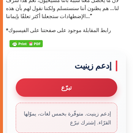
لأن ما يحصل معنا سببه بأننا مسيحيون، نعم هذا شرف
لنا… هم يظنون أننا سنستسلم ولكننا نقول لهم بأن هذه
الإضطهادات ستجعلنا أكثر تعلقًا بإيماننا…”
*رابط المقابلة موجود على صفحتنا على الفيسبوك
إدعم زينيت
تبرّع
إدعم زينيت. متوفّرة بخمس لغات، يموّلها
القرّاء. إشترك تبرّع