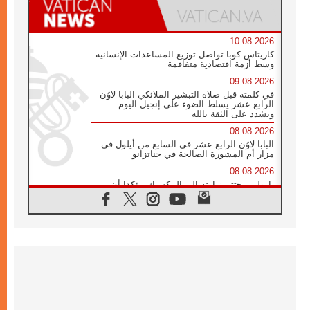
10.08.2026
كاريتاس كوبا تواصل توزيع المساعدات الإنسانية
وسط أزمة اقتصادية متفاقمة
09.08.2026
في كلمته قبل صلاة التبشير الملائكي البابا لاوُن
الرابع عشر يسلط الضوء على إنجيل اليوم
ويشدد على الثقة بالله
08.08.2026
البابا لاوُن الرابع عشر في السابع من أيلول في
مزار أم المشورة الصالحة في جناتزانو
08.08.2026
بارولين يختتم زيارته إلى المكسيك مؤكدا أن
صناعة السلام تبدأ بالتعاطف مع ألم الآخر
07.08.2026
صدور بيان ختامي لأول لقاء مسيحي كونفوشي
بمشاركة الدائرة الفاتيكانية للحوار بين الأديان
07.08.2026
الكاردينال ستورلا: زيارة البابا لاوُن الرابع عشر
ستكون بشرى سارة للأوروغواي بأكملها
07.08.2026
الفاتيكان يعلن برنامج الزيارة الرسولية للبابا لاوُن