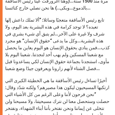
مرة منذ 1500 سنة…(وهنا اغرورقت عينا رئيس الأساقفة
بالدموع…وبكى..) ها نحن نصلي خارج كنائسنا…
تابع رئيس الأساقفة متعجبًا وسائلا: “ألا تملك داعش إلها
تعبده؟ لا توجد كرامة في هذه البشرية بعد اليوم، ولا
شرف ولا غيرة على الآخر…لم يتبق أي شيء بشري في
هذه البشرية…وكل ما يدعى “حقوق الإنسان” هو مجرد
كذب…فمن ينادي بحقوق الإنسان هو اليوم يعاين ما يحصل
مع شعبنا المسكين ولم يهب أحد لنجدتنا. شعبنا اليوم بلا
مأوى، استنجدنا بجماعة حقوق الإنسان لكي يساعدونا قبل
فصل الشتاء لأنهم زارونا ويعرفون جيدًا وضع شعبنا…
أخيرًا تساءل رئيس الأساقفة ما هي الخطيئة الكبرى التي
ارتكبها المسيحيون ليكون هذا مصيرهم؟ ولكنه شدّد وقال:
“نحن فرحون لأننا وعلى الرغم من كل الأشياء التي
حصلت وستحصل معنا لن نترك مسيحيتنا، ولا مسيحنا ولن
نتخلى عن إيماننا ونحن نفتخر بأننا أبناء الشهداء، ونفتخر