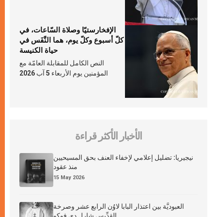
الإفخارستيّا وصلاة السّاعات، في
كلّ أسبوع وكلّ يوم، هما النَّفَس في
حياة الكنيسة
النص الكامل للمقابلة العامّة مع
المؤمنين يوم الأربعاء 5 آب 2026
الأخبار الأكثر قراءة
نيجيريا: تضليل إعلامي لإخفاء العنف بحق المسيحيين
منذ عقود
15 May 2026
العبوديَّة بين اعتذار البابا لاوُن الرابع عشر وصرخة
القدِّيس شارل دي فوكو