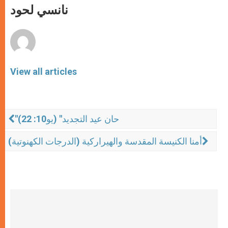
p
g
o
r
نانسي لحود
p
e
k
r
View all articles
"حان عيد التجديد" (يو10: 22)
أمنا الكنيسة المقدسة والهيراركية (الدرجات الكهنوتية)