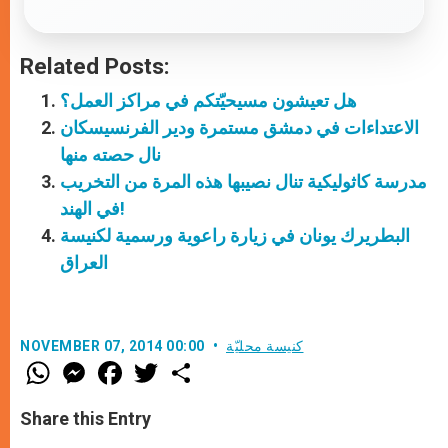
Related Posts:
هل تعيشون مسيحيّتكم في مراكز العمل؟
الاعتداءات في دمشق مستمرة ودير الفرنسيسكان
نال حصته منها
مدرسة كاثوليكية تنال نصيبها هذه المرة من التخريب
في الهند!
البطريرك يونان في زيارة راعوية ورسمية لكنيسة
العراق
كنيسة محليّة
NOVEMBER 07, 2014 00:00
W
M
F
T
S
h
e
a
w
h
a
s
c
i
a
t
s
e
t
r
Share this Entry
s
e
b
t
e
A
n
o
e