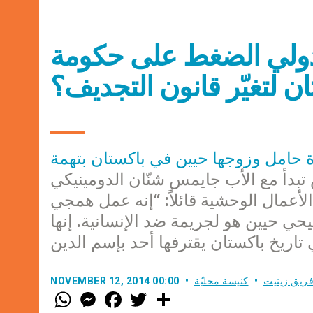
دولي الضغط على حكومة
ن لتغيّر قانون التجديف؟
 حامل وزوجها حيين في باكستان بتهمة
تبدأ مع الأب جايمس شنّان الدومينيكي
الأعمال الوحشية قائلاً: “إنه عمل همجي
حي حيين هو لجريمة ضد الإنسانية. إنها
ريق زينيت
كنيسة محليّة
NOVEMBER 12, 2014 00:00
W
M
F
T
S
h
e
a
w
h