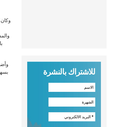
والمس
با
للاشتراك بالنشرة
بسهول