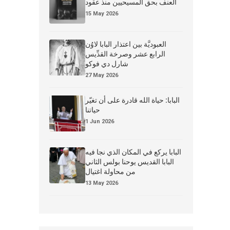
العنف بحق المسيحيين منذ عقود
15 May 2026
العبوديَّة بين اعتذار البابا لاوُن
الرابع عشر وصرخة القدِّيس
شارل دي فوكو
27 May 2026
البابا: حياة الله قادرة على أن تغيّر
حياتنا
1 Jun 2026
البابا يركع في المكان الذي نجا فيه
البابا القديس يوحنا بولس الثاني
من محاولة اغتيال
13 May 2026