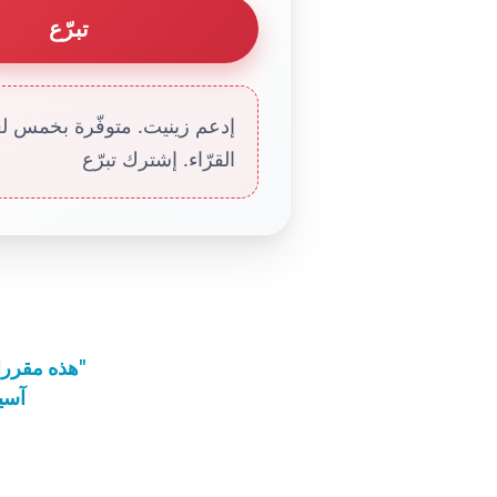
تبرّع
إدعم زينيت. متوفّرة بخمس لغا
القرّاء. إشترك تبرّع
هذه مقررات الندوة حول "الحد من انتهاكات الرموز الدينية"
آسيا