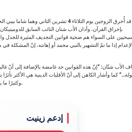
وكان قد أُحرق الزوجين يوم الثلاثاء 4 تشرين ا
بإحراق القرآن. وأدان الأب شنان النائب السابق للدومينيكان
يحيين على السواء هم ضحية قوانين التجديف المثيرة للجدل والت
لإعدام إذا ما تمّ التشهير بالنبي محمد أو إهانته. إنّ المشكلة في 
ة…” كما وأشار الكاهن إلى أنّ الأقليات الدينية هي الأكثر تأثرً
وكثيرًا ما يتعرّض المسيحيون إلى العنف بسبب اتهامات التجديف.
إدعم زينيت