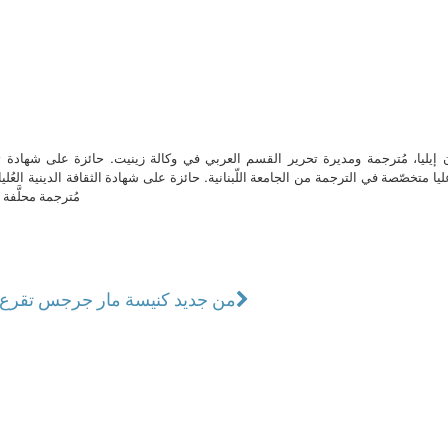
ن إيليا، مُترجمة ومديرة تحرير القسم العربي في وكالة زينيت. حائزة على شهادة 
ا متخصّصة في الترجمة من الجامعة اللّبنانية. حائزة على شهادة الثقافة الدينية العُلي
مُترجمة محلَّفة ل
من جديد كنيسة مار جرجس تقرع أ