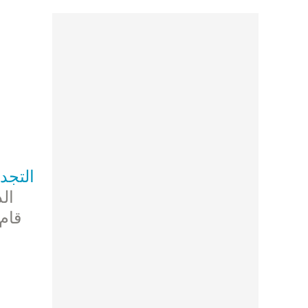
التجد
ال
قام 