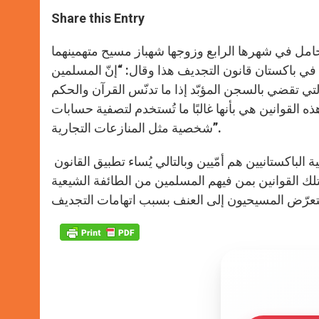
a
s
c
i
a
t
s
e
t
r
Share this Entry
s
e
b
t
e
A
n
o
e
p
g
o
r
لثاني وهما شاما بيبي الحامل في شهرها الرابع وزوجها شهباز مسيح متهمينهما
p
e
k
 في باكستان قانون التجديف هذا وقال: “إنّ المسلمين
r
ي تقضي بالسجن المؤبّد إذا ما تدنّس القرآن والحكم
هذه القوانين هي بأنها غالبًا ما تُستخدم لتصفية حسابات
شخصية مثل المنازعات التجارية”.
وأضاف الأب شنّان: “إنّ هذه القوانين جد غامضة بالإضافة إلى أنّ غالبية الباكستانيين هم أمّيين وبالتالي يُساء تطبيق القانون
ا بتلك القوانين بمن فيهم المسلمين من الطائفة الشيعية