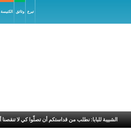
تبرع
وثائق
الكنيسة و
 السّلام
الشبيبة للبابا: نطلب من قداستكم أن تصلّوا كي