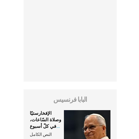
البابا فرنسيس
الإفخارستيّا
وصلاة السّاعات،
في كلّ أسبوع
وكلّ يوم، هما
النص الكامل