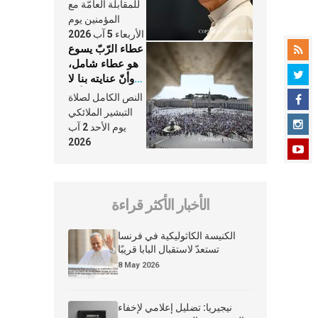
النَّفَس في حياة
للمقابلة العامّة مع
الكنيسة
المؤمنين يوم
الأربعاء 5 آب 2026
عطاء الرّبّ يسوع
هو عطاء شامل،
وأنّ عنايته بنا لا
تغيب عنّا أبدًا
النص الكامل لصلاة
التبشير الملائكي
يوم الأحد 2 آب
2026
الأخبار الأكثر قراءة
الكنيسة الكاثوليكية في فرنسا
تستعدّ لاستقبال البابا قريبًا
8 May 2026
نيجيريا: تضليل إعلامي لإخفاء