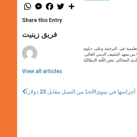
W
M
F
T
S
h
e
a
w
h
a
s
c
i
a
t
s
e
t
r
Share this Entry
s
e
b
t
e
A
n
o
e
p
g
o
r
فريق زينيت
p
e
k
r
تعليمية في الترجمة وعلى دبلوم
ا من معهد التثقيف الديني العالي.
دى المحاكم. تتقن اللّغة الإيطاليّة
View all articles
جراسها في نينوى
الحدّ من النسل مقابل 23 دولاراً!