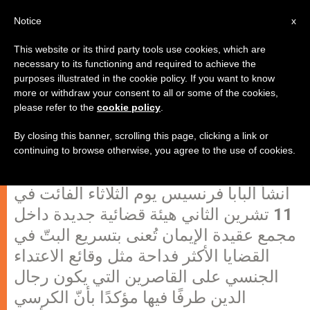
AR
Notice
x
This website or its third party tools use cookies, which are
necessary to its functioning and required to achieve the
purposes illustrated in the cookie policy. If you want to know
البابا فرنسيس ينشىء هيئة قضائية
more or withdraw your consent to all or some of the cookies,
please refer to the
cookie policy
.
جديدة لتسريع البتّ في القضايا الأكثر
فداحة!
By closing this banner, scrolling this page, clicking a link or
continuing to browse otherwise, you agree to the use of cookies.
أنشأ البابا فرنسيس يوم الثلاثاء الفائت في
11 تشرين الثاني هيئة قضائية جديدة داخل
مجمع عقيدة الإيمان تُعنى بتسريع البتّ في
القضايا الأكثر فداحة مثل وقائع الاعتداء
الجنسي على القاصرين التي يكون رجال
الدين طرفًا فيها مؤكدًا بأنّ الكرسي