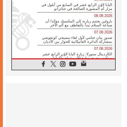
البابا لاوُن الرابع عشر في السابع من أيلول في
مزار أم المشورة الصالحة في جناتزانو
08.08.2026
بارولين يختتم زيارته إلى المكسيك مؤكدا أن
صناعة السلام تبدأ بالتعاطف مع ألم الآخر
07.08.2026
صدور بيان ختامي لأول لقاء مسيحي كونفوشي
بمشاركة الدائرة الفاتيكانية للحوار بين الأديان
07.08.2026
الكاردينال ستورلا: زيارة البابا لاوُن الرابع عشر
ستكون بشرى سارة للأوروغواي بأكملها
07.08.2026
الفاتيكان يعلن برنامج الزيارة الرسولية للبابا لاوُن
الرابع عشر إلى فرنسا
07.08.2026
في الذكرى الـ ٨١ لحادثة هيروشيما الكنيسة في
اليابان تنظم ١٠ أيام للصلاة على نية السلام
07.08.2026
الكنيسة في الأوروغواي: زيارة البابا ستعزز
الإيمان والرجاء
06.08.2026
الاجتماع الشهري للمطارنة الموارنة
06.08.2026