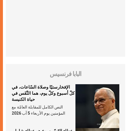
البابا فرنسيس
الإفخارستيّا وصلاة السّاعات، في
كلّ أسبوع وكلّ يوم، هما النَّفَس في
حياة الكنيسة
النص الكامل للمقابلة العامّة مع
المؤمنين يوم الأربعاء 5 آب 2026