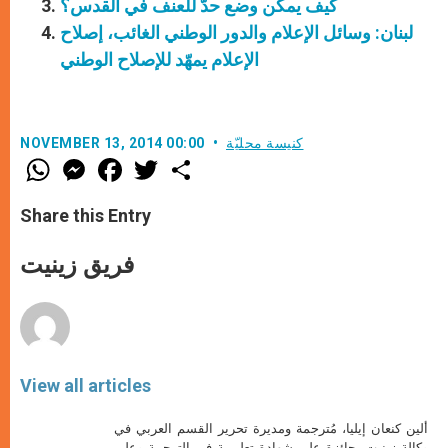
كيف يمكن وضع حدّ للعنف في القدس؟
لبنان: وسائل الإعلام والدور الوطني الغائب، إصلاح
الإعلام يمهّد للإصلاح الوطني
كنيسة محليّة
NOVEMBER 13, 2014 00:00
W
M
F
T
S
h
e
a
w
h
a
s
c
i
a
t
s
e
t
r
Share this Entry
s
e
b
t
e
A
n
o
e
p
g
o
r
فريق زينيت
p
e
k
r
View all articles
ألين كنعان إيليا، مُترجمة ومديرة تحرير القسم العربي في
وكالة زينيت. حائزة على شهادة تعليمية في الترجمة وعلى