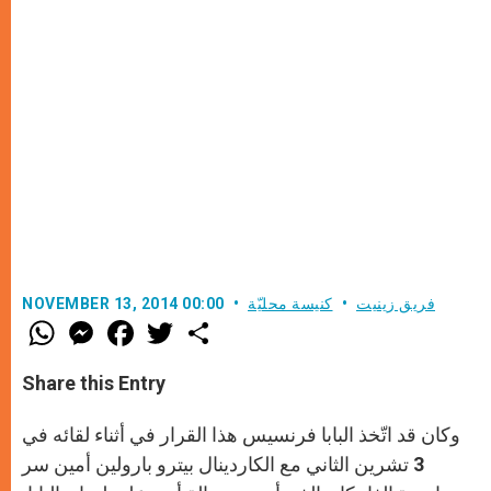
فريق زينيت
كنيسة محليّة
NOVEMBER 13, 2014 00:00
W
M
F
T
S
h
e
a
w
h
a
s
c
i
a
t
s
e
t
r
Share this Entry
s
e
b
t
e
A
n
o
e
p
g
o
r
وكان قد اتّخذ البابا فرنسيس هذا القرار في أثناء لقائه في
p
e
k
r
3 تشرين الثاني مع الكاردينال بيترو بارولين أمين سر