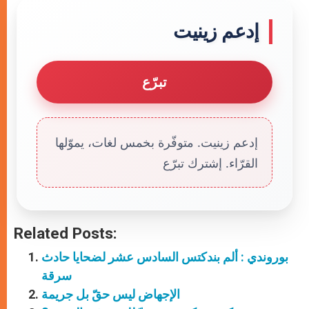
إدعم زينيت
تبرّع
إدعم زينيت. متوفّرة بخمس لغات، يموّلها
القرّاء. إشترك تبرّع
Related Posts:
بوروندي : ألم بندكتس السادس عشر لضحايا حادث
سرقة
الإجهاض ليس حقّ بل جريمة