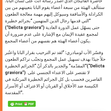
حاضرة الفاتيكان الذي أصدر رسالة أتت على لسان البابا.
ستتألف الهيئة من سبعة أعضاء يقوم البابا بتعيينهم من بين
الكرادلة والأساقفة وسيوكل إليهم مهمة معالجة الطعون
التي قدمها رجال الدين المتهمين “بجرائم خطيرة”
(“Delicta graviora”) حتى يسهّل عمل الدورة العادية
لمجمع عقيدة الإيمان مع الإشارة على عدم ضرورة أن
يكون أعضاء الهيئة هم نفسهم من أعضاء المجمع.
وفسّر الأب لومبادري: “لقد تم الترحيب بقرار البابا واعتُبر
حلاً جيدًا بهدف تسهيل عمل المجمع وتجنّب تراكم الطعون
المقدّمة” والجدير بالذكر أنّ “الجرائم الخطيرة”(“Delicta
graviora”) لا تقتصر على الاعتداء الجنسي على
القاصرين فحسب بل كل الجرائم الخطيرة المرتكبة في
الكنيسة ضد الأخلاق أو القربان أو الاعتراف أو الأسرار
المقدسة”.