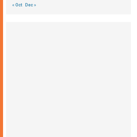
« Oct
Dec »