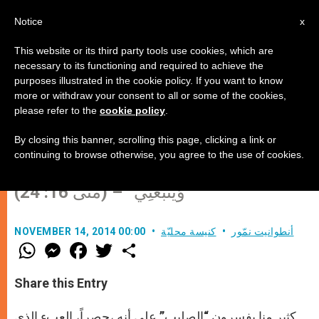
AR
Notice
x
This website or its third party tools use cookies, which are
necessary to its functioning and required to achieve the
purposes illustrated in the cookie policy. If you want to know
كيف أفهم الصليب في حياتي؟
more or withdraw your consent to all or some of the cookies,
please refer to the
cookie policy
.
By closing this banner, scrolling this page, clicking a link or
حِينَئِذٍ قَالَ يَسُوعُ لِتَلاَمِيذِهِ: «إِنْ أَرَادَ أَحَدٌ أَنْ
continuing to browse otherwise, you agree to the use of cookies.
يَأْتِيَ وَرَائِي فَلْيُنْكِرْ نَفْسَهُ وَيَحْمِلْ صَلِيبَهُ
وَيَتْبَعْنِي” – (متى 16: 24)
أنطوانيت نمّور
كنيسة محليّة
NOVEMBER 14, 2014 00:00
W
M
F
T
S
h
e
a
w
h
a
s
c
i
a
t
s
e
t
r
Share this Entry
s
e
b
t
e
A
n
o
e
p
g
o
r
كثير منا يفسرون “الصليب” على أنه ،حصراً، العبء الذي