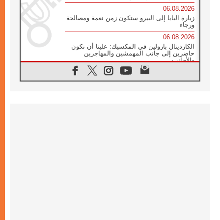
06.08.2026
زيارة البابا إلى البيرو ستكون زمن نعمة ومصالحة
ورجاء
06.08.2026
الكاردينال بارولين في المكسيك: علينا أن نكون
حاضرين إلى جانب المهمشين والمهاجرين
والأجانب
06.08.2026
البابا لاوُن الرابع عشر للشباب في أسيزي:
"أوروبا والعالم يبحثان اليوم عن قديسين جُدد
فيكم"
06.08.2026
البابا في أسيزي يتحدث إلى الشباب المشاركين
في لقاء الشباب الفرنسيسكاني
06.08.2026
البابا لاوُن الرابع عشر يبرق معزيا بوفاة
الكاردينال جوليو دوارتي لانغا
05.08.2026
في مقابلته العامة مع المؤمنين البابا لاوُن الرابع
عشر يواصل الحديث عن الدستور في الليتورجيا
المقدسة مسلطا الضوء على صلاة الكنيسة
05.08.2026
البابا لاوُن الرابع عشر يزور في تشرين الثاني
٢٠٢٦ أوروغواي والأرجنتين وبيرو