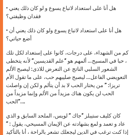
• هل أنا على استعداد لاتباع يسوع و لو كان ذلك يعني
فقدان وظيفتي؟
• هل أنا على استعداد لاتباع يسوع ولو كان ذلك يعني أن
أضع حياتي؟
كم من الشهداء، على درجات، كانوا على إستعداد لكل تلك
، حبا في المسيح… ألمهم هو “علم القديسين” لأنه يتخطى
الشعور السلبي الناتج عن التعرض للاذى: ليصبح الألم
التعويضي الفاعل… ليصبح صليبهم حب، على ما تقول الأم
تريزا: ” من يختار الحب لا بد أن يتألم و لكن إن واصلت
الحب لن يكون هناك مزيداً من الألم وإنما مزيداً من
الحب”….
كان كليف ستيبلز “جاك ” لويس، الملحد السابق و الذي
عاد و تعمد و لمع بشهادته عن الإيمان المسيحي، يقول : ”
إذا كنت ترغب في الدين ليجعلك تشعر بالراحة ، أنا بالتأكيد