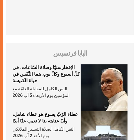
البابا فرنسيس
الإفخارستيّا وصلاة السّاعات، في
كلّ أسبوع وكلّ يوم، هما النَّفَس في
حياة الكنيسة
النص الكامل للمقابلة العامّة مع
المؤمنين يوم الأربعاء 5 آب 2026
عطاء الرّبّ يسوع هو عطاء شامل،
وأنّ عنايته بنا لا تغيب عنّا أبدًا
النص الكامل لصلاة التبشير الملائكي
يوم الأحد 2 آب 2026