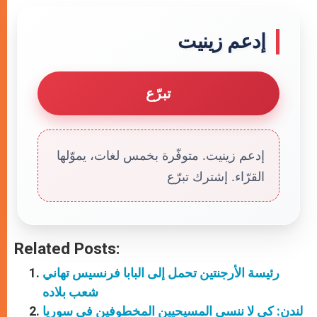
إدعم زينيت
تبرّع
إدعم زينيت. متوفّرة بخمس لغات، يموّلها
القرّاء. إشترك تبرّع
Related Posts:
رئيسة الأرجنتين تحمل إلى البابا فرنسيس تهاني
شعب بلاده
لندن: كي لا ننسى المسيحيين المخطوفين في سوريا