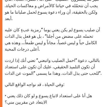
p
e
k
r
يجب أن نتحمّله في حياتنا كالأمراض و معاكسات الحياة.
ولكن بالحقيقة، أن وراء دعوة يسوع لحمل صلباننا ما هو
أبعد.
أن صليب يسوع لم يكن يعني يوما “رمزية عبءٍ كان عليه
تحمله على مضض من أجلنا” ، بل هو فعل بذل الذات
الكامل حباً و ليس غصباً، مجاناً و ليس طمعاً… وهذه هي
أعلى درجات المحبة.
بالتالي، دعوة “احمل الصليب واتبعني” تعني أنك إذا اردت
أن تكون التلميذ الحقيقي، عليك أن تكون على استعداد
للحب حتى بذل الذات. وهذا ما يسمى “الموت عن الذات”.
وفي الحياة ، قد نواجه الواقع التالي:
• هل أنا على استعداد لاتباع يسوع و لو كان ذلك يعني
الابتعاد عن مقربين مني؟