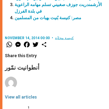
الأرشمندريت جوزف صغبيني تسلم مهامه الراعوية
في بلدة الفرزل
مصر: كنيسة بُنيت بهبات من المسلمين
كنيسة محليّة
NOVEMBER 14, 2014 00:00
W
M
F
T
S
h
e
a
w
h
a
s
c
i
a
t
s
e
t
r
Share this Entry
s
e
b
t
e
A
n
o
e
p
g
o
r
أنطوانيت نمّور
p
e
k
r
View all articles
1